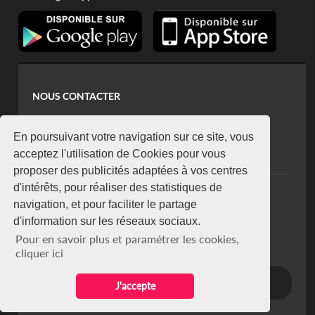
NOUS CONTACTER
contact@koaci.com
koaci@yahoo.fr
En poursuivant votre navigation sur ce site, vous
+225 07 08 85 52 93
acceptez l'utilisation de Cookies pour vous
proposer des publicités adaptées à vos centres
d'intérêts, pour réaliser des statistiques de
NEWSLETTER
navigation, et pour faciliter le partage
Restez connecté via notre newsletter
d'information sur les réseaux sociaux.
S'abonner
Pour en savoir plus et paramétrer les cookies,
Se désabonner
cliquer ici
J'accepte