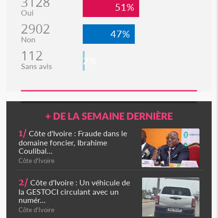
3128
51%
Oui
2902
47%
Non
112
2%
Sans avis
+ DE LA SEMAINE DERNIÈRE
1/
Côte d'Ivoire : Fraude dans le
domaine foncier, Ibrahime
Coulibal...
Côte d'Ivoire
2/
Côte d'Ivoire : Un véhicule de
la GESTOCI circulant avec un
numér...
Côte d'Ivoire