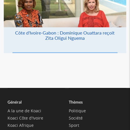
Côte d'Ivoire-Gabon : Dominique Ouattara reçoit
Zita Oligui Nguema
Général
Thèmes
A la une de Koaci
Politique
Koaci Côte d'Ivoire
Société
Koaci Afrique
Sport