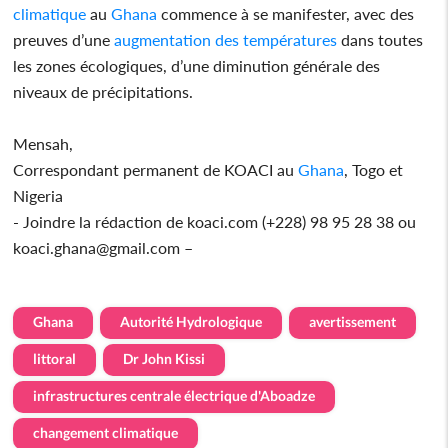
climatique
au
Ghana
commence à se manifester, avec des
preuves d’une
augmentation des températures
dans toutes
les zones écologiques, d’une diminution générale des
niveaux de précipitations.
Mensah,
Correspondant permanent de KOACI au
Ghana
, Togo et
Nigeria
- Joindre la rédaction de koaci.com (+228) 98 95 28 38 ou
koaci.ghana@gmail.com –
Ghana
Autorité Hydrologique
avertissement
littoral
Dr John Kissi
infrastructures centrale électrique d'Aboadze
changement climatique