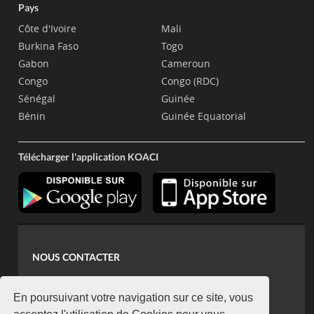
Pays
Côte d'Ivoire
Mali
Burkina Faso
Togo
Gabon
Cameroun
Congo
Congo (RDC)
Sénégal
Guinée
Bénin
Guinée Equatorial
Télécharger l'application KOACI
NOUS CONTACTER
contact@koaci.com
koaci@yahoo.fr
En poursuivant votre navigation sur ce site, vous