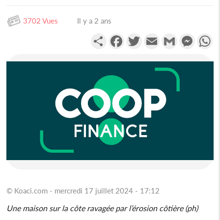
3702 Vues
Il y a 2 ans
Partager
Facebook
Twitter
Email
Gmail
Messen
W
© Koaci.com - mercredi 17 juillet 2024 - 17:12
Une maison sur la côte ravagée par l’érosion côtière (ph)