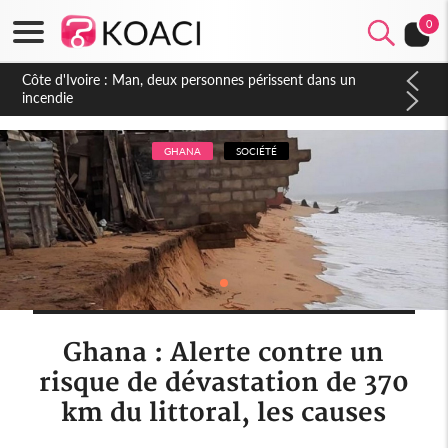
0
Côte d'Ivoire : Séileu, la célébration de la fête nationale
transformée en vaste campagne contre les produits
dépigmentants dangereux
GHANA
SOCIÉTÉ
Ghana : Alerte contre un
risque de dévastation de 370
km du littoral, les causes