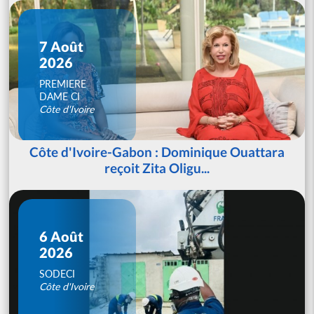
7 Août
2026
PREMIERE
DAME CI
Côte d'Ivoire
Côte d'Ivoire-Gabon : Dominique Ouattara
reçoit Zita Oligu...
6 Août
2026
SODECI
Côte d'Ivoire