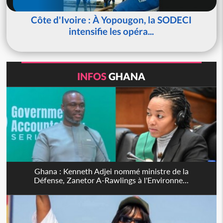
Côte d'Ivoire : À Yopougon, la SODECI
intensifie les opéra...
INFOS
GHANA
Ghana : Kenneth Adjei nommé ministre de la
Défense, Zanetor A-Rawlings à l'Environne...