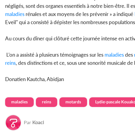
négligés, sont des organes essentiels à notre bien-être. Il
maladies
rénales et aux moyens de les prévenir » a indiqué
Eveil" qui a consisté à dépister les nombreuses populations 
Au cours du dîner qui clôturé cette journée intense en act
L’on a assisté à plusieurs témoignages sur les
maladies
des
reins
, des distinctions et ce, sous une sonorité musicale d
Donatien Kautcha, Abidjan
maladies
reins
motards
Lydie-pascale Kouak
Par
Koaci