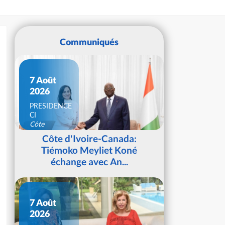
Communiqués
7 Août
2026
PRESIDENCE
CI
Côte
d'Ivoire
Côte d'Ivoire-Canada:
Tiémoko Meyliet Koné
échange avec An...
7 Août
2026