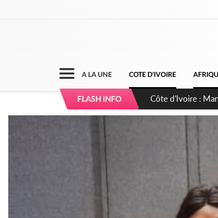
A LA UNE
COTE D'IVOIRE
AFRIQ
Côte d'Ivoire : Séi
FLASH INFO
dépigmentants da