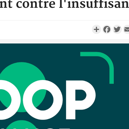
nt contre l'insuffisan
Partager
Faceboo
Twi
Côte d'I
personnes 
Côte d'Ivo
son coll
million