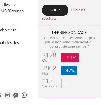
s liés aux
+ Voir les
l'ONG "Cœur en
resultats
abble etc...
DERNIER SONDAGE
Côte d'Ivoire: Etes-vous surpris
par le non-renouvellement du
malades des
contrat de Emerse Faé ?
3128
51%
Oui
2902
47%
Non
112
2%
Sans avis
k
tter
Email
Gmail
Messenger
WhatsApp