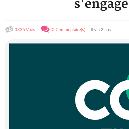
s'engage
3336 Vues
0 Commentaire(s)
Il y a 2 ans