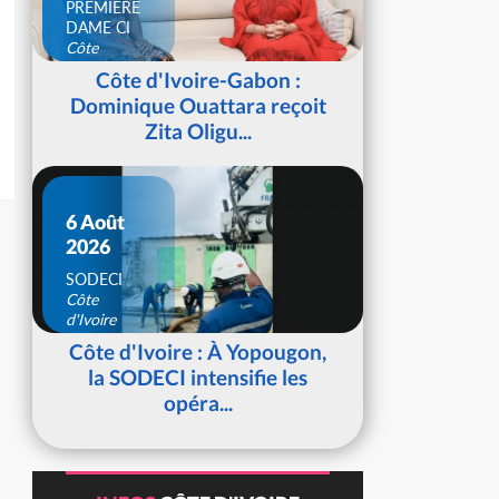
PREMIERE
DAME CI
Côte
d'Ivoire
Côte d'Ivoire-Gabon :
Dominique Ouattara reçoit
Zita Oligu...
6 Août
2026
SODECI
Côte
d'Ivoire
Côte d'Ivoire : À Yopougon,
la SODECI intensifie les
opéra...