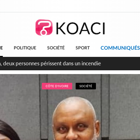
COMMUNIQUÉS
UE
POLITIQUE
SOCIÉTÉ
SPORT
leu, la célébration de la fête nationale transformée en vaste 
ngereux
CÔTE D'IVOIRE
SOCIÉTÉ