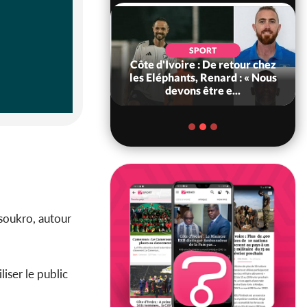
POLITIQUE
d'Ivoire : 66e
SPORT
versaire de
Côte d'Ivoire : De retour chez
ance, les Forces de
les Eléphants, Renard : « Nous
fense e...
devons être e...
ssoukro, autour
iser le public