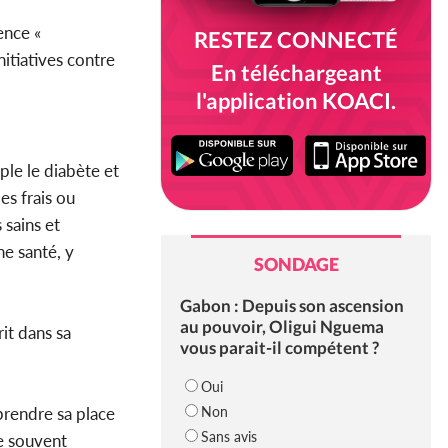
ence «
RESTEZ CONNECTÉ
nitiatives contre
En téléchargeant
l'application KOACI.
ple le diabète et
es frais ou
 sains et
e santé, y
SONDAGE
Gabon : Depuis son ascension
au pouvoir, Oligui Nguema
rit dans sa
vous parait-il compétent ?
Oui
Non
prendre sa place
Sans avis
e souvent