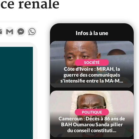
ce rénale
k
tter
Email
Gmail
Messenger
WhatsApp
Infos à la une
SOCIÉTÉ
SOCIÉTÉ
voire : Man, deux
Côte d'Ivoire : MIRAH, la
périssent dans un
guerre des communiqués
incendie
s'intensifie entre la MA-M...
SOCIÉTÉ
POLITIQUE
ire : Daloa, il tue
Cameroun : Décès à 86 ans de
ègue et cache 38
BAH Oumarou Sanda pilier
s dans une fo...
du conseil constituti...