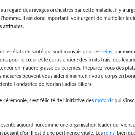
u regard des ravages orchestrés par cette maladie, il y a urg
l’homme. Il est donc important, voir urgent de multiplier les i
 attitudes.
t les états de santé qui sont mauvais pour les
reins
, par exem
ons pour le cœur et le corps entier : des fruits frais, des légum
le teneur en matière grasse ou écrémés. Préparez-vous des plats
s mesures peuvent vous aider à maintenir votre corps en bonn
dente Fondatrice de Ivorian Ladies Bikers.
érémonie, s’est félicité de l’initiative des
motards
qui s’insc
présente aujourd'hui comme une organisation leader qui vient 
 pesant d'or. Il est d’une pertinence vitale. Les
reins
, bien qu