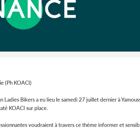
Côte 
anni
l'Indépend
Dé
nie (Ph KOACI)
 Ladies Bikers a eu lieu le samedi 27 juillet dernier à Yamou
taté KOACI sur place.
sionnantes voudraient à travers ce thème informer et sensibil