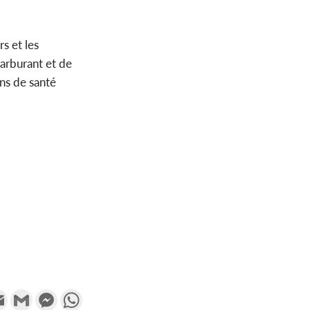
s et les
carburant et de
ins de santé
k
tter
Email
Gmail
Messenger
WhatsApp