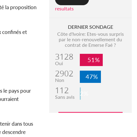
té la proposition
resultats
DERNIER SONDAGE
x confinés et
Côte d'Ivoire: Etes-vous surpris
par le non-renouvellement du
contrat de Emerse Faé ?
3128
51%
Oui
2902
47%
Non
112
s le pays pour
2%
Sans avis
urraient
tenir dans tous
de descendre