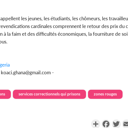
llent les jeunes, les étudiants, les chômeurs, les travailleur
 revendications cardinales comprennent le retour des prix du 
n à la faim et des difficultés économiques, la fourniture de so
pus.
geria
u koaci.ghana@gmail.com -
ons
services correctionnels qui prisons
zones rouges
Partager
Faceboo
Twi