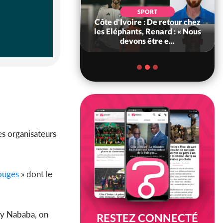
SOCIÉTÉ
SPORT
voire : MIRAH, la
Côte d'Ivoire : De retour chez
des communiqués
les Eléphants, Renard : « Nous
ie entre la MA-M...
devons être e...
les organisateurs
ouges
» dont le
ley Nababa, on
RESTEZ CONNECTÉ