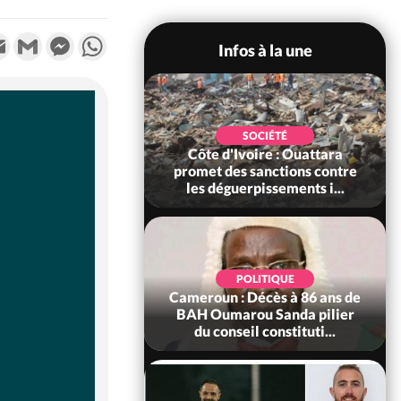
k
tter
Email
Gmail
Messenger
WhatsApp
Infos à la une
POLITIQUE
SOCIÉTÉ
ire : Après le pari
Côte d'Ivoire : Ouattara
 66e anniversaire,
promet des sanctions contre
Bictogo : «...
les déguerpissements i...
POLITIQUE
d'Ivoire : 66e
POLITIQUE
versaire de
Cameroun : Décès à 86 ans de
ance, les Forces de
BAH Oumarou Sanda pilier
fense e...
du conseil constituti...