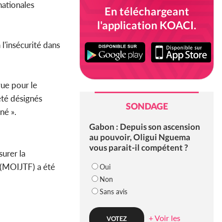
ationales
En téléchargeant
l'application KOACI.
 l'insécurité dans
ue pour le
été désignés
SONDAGE
né ».
Gabon : Depuis son ascension
au pouvoir, Oligui Nguema
vous parait-il compétent ?
surer la
r (MOIJTF) a été
Oui
Non
Sans avis
+ Voir les