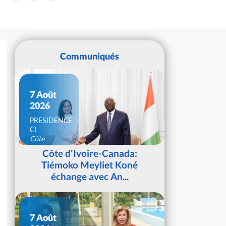
Communiqués
7 Août
2026
PRESIDENCE
CI
Côte
d'Ivoire
Côte d'Ivoire-Canada:
Tiémoko Meyliet Koné
échange avec An...
7 Août