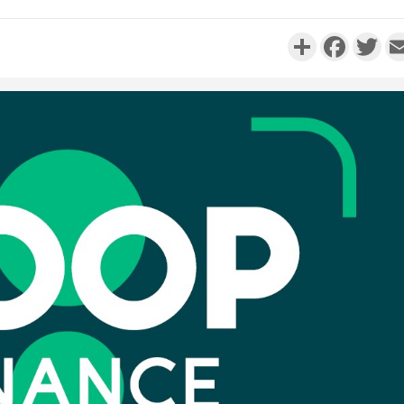
Partager
Faceboo
Twi
Côte d'Ivo
réussi du
Adama 
Côte 
anni
l'Indépend
Dé