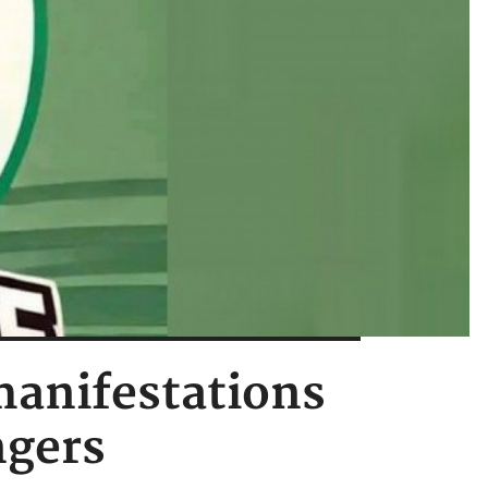
manifestations
ngers