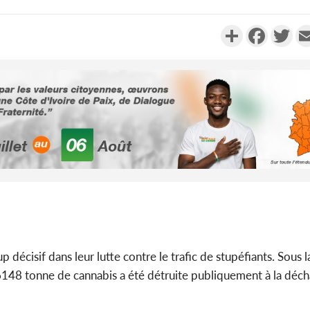
Partager
Faceboo
Twi
PO
Côte d'Ivoire
Alassane O
la grâc
PO
Côte d'
anniv
l'indépen
écisif dans leur lutte contre le trafic de stupéfiants. Sous l
Ouatta
 1,6148 tonne de cannabis a été détruite publiquement à la déc