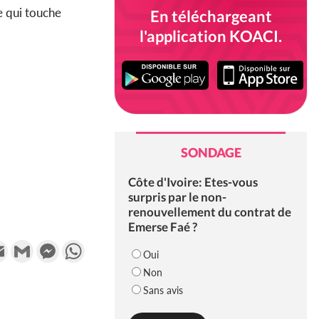
e qui touche
En téléchargeant
l'application KOACI.
SONDAGE
Côte d'Ivoire: Etes-vous
surpris par le non-
renouvellement du contrat de
Emerse Faé ?
k
tter
Email
Gmail
Messenger
WhatsApp
Oui
Non
Sans avis