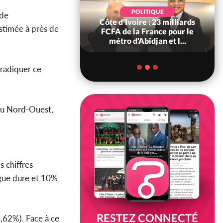
LITIQUE
POLITIQUE
 de
e : Décrispation ?
Côte d'Ivoire : 23 milliards
estimée à près de
u Traoré ex
FCFA de la France pour le
e Soro a recou...
métro d'Abidjan et l...
éradiquer ce
 du Nord-Ouest,
s chiffres
ogue dure et 10%
RESTEZ CONNECTÉ
,62%). Face à ce