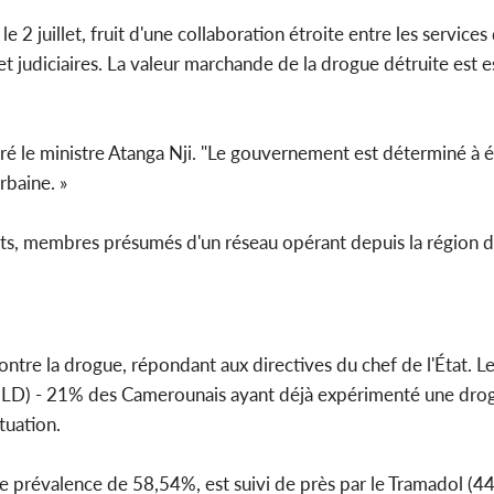
PO
le 2 juillet, fruit d'une collaboration étroite entre les services
Côte d'Ivoir
et judiciaires. La valeur marchande de la drogue détruite est 
Mamado
conseiller d
aré le ministre Atanga Nji. "Le gouvernement est déterminé à 
rbaine. »
ects, membres présumés d'un réseau opérant depuis la région
contre la drogue, répondant aux directives du chef de l'État. Le
(CNLD) - 21% des Camerounais ayant déjà expérimenté une dr
tuation.
 prévalence de 58,54%, est suivi de près par le Tramadol (44