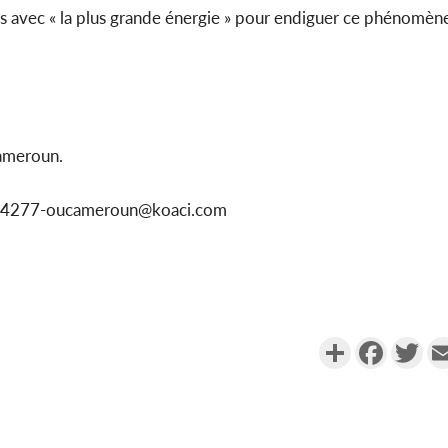
rts avec « la plus grande énergie » pour endiguer ce phénomèn
ameroun.
1154277-oucameroun@koaci.com
Partager
Faceboo
Twi