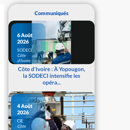
Communiqués
6 Août
2026
SODECI
Côte
d'Ivoire
Côte d'Ivoire : À Yopougon,
la SODECI intensifie les
opéra...
4 Août
2026
CIE
Côte