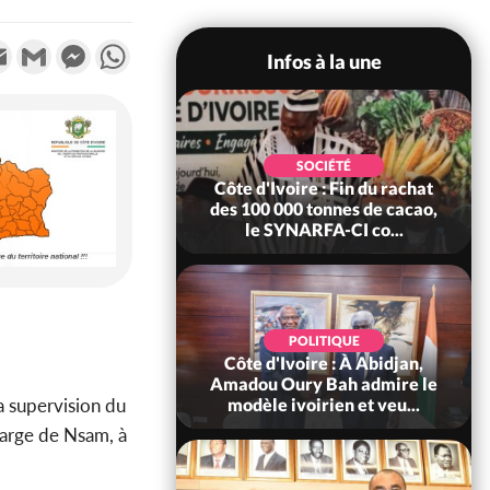
k
tter
Email
Gmail
Messenger
WhatsApp
Infos à la une
LITIQUE
SOCIÉTÉ
 : Fête nationale,
Côte d'Ivoire : Fin du rachat
uattara accorde
des 100 000 tonnes de cacao,
e à 4 661...
le SYNARFA-CI co...
LITIQUE
Ivoire : 66è
POLITIQUE
ersaire de
Côte d'Ivoire : À Abidjan,
dance, Alassane
Amadou Oury Bah admire le
a supervision du
ra prome...
modèle ivoirien et veu...
harge de Nsam, à