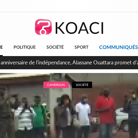
COMMUNIQUÉS
UE
POLITIQUE
SOCIÉTÉ
SPORT
bidjan, Amadou Oury Bah admire le modèle ivoirien et veut s'e
 la Guinée
CAMEROUN
SOCIÉTÉ