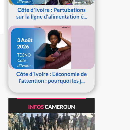
d'Ivoire
Côte d'Ivoire : Pertubations
sur la ligne d'alimentation é...
3 Août
2026
TECNO
Côte
d'Ivoire
Côte d'Ivoire : L'économie de
l'attention : pourquoi les j...
INFOS
CAMEROUN