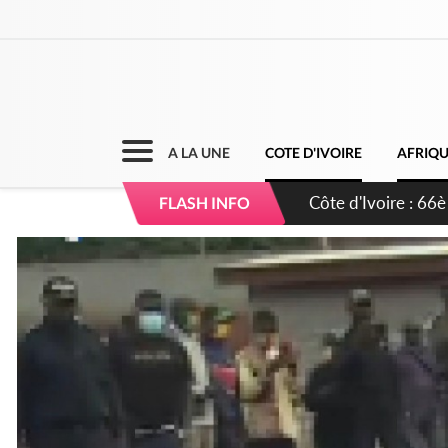
A LA UNE
COTE D'IVOIRE
AFRIQ
Côte d'Ivoire : À A
FLASH INFO
développement de