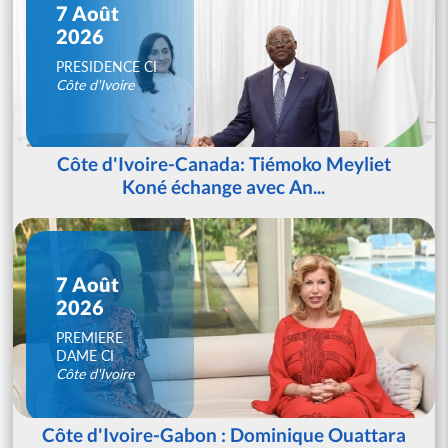
7 Août
2026
PRESIDENCE CI
Côte d'Ivoire
Côte d'Ivoire-Canada: Tiémoko Meyliet
Koné échange avec An...
7 Août
2026
PREMIERE
DAME CI
Côte d'Ivoire
Côte d'Ivoire-Gabon : Dominique Ouattara