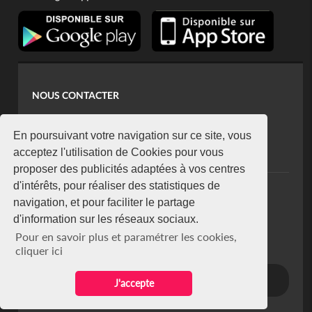
NOUS CONTACTER
contact@koaci.com
koaci@yahoo.fr
En poursuivant votre navigation sur ce site, vous
+225 07 08 85 52 93
acceptez l'utilisation de Cookies pour vous
proposer des publicités adaptées à vos centres
d'intérêts, pour réaliser des statistiques de
NEWSLETTER
navigation, et pour faciliter le partage
Restez connecté via notre newsletter
d'information sur les réseaux sociaux.
S'abonner
Pour en savoir plus et paramétrer les cookies,
Se désabonner
cliquer ici
J'accepte