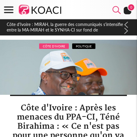
0
Côte d'Ivoire : Indépendance 2026, Thiam plaide pour un
environnement démocratique plus apaisé
CÔTE D'IVOIRE
POLITIQUE
Côte d'Ivoire : Après les
menaces du PPA-CI, Téné
Birahima : « Ce n'est pas
pour une personne qu'on va