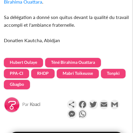
Birahima Ouattara
.
Sa délégation a donné son quitus devant la qualité du travail
accompli et l'ambiance fraternelle.
Donatien Kautcha, Abidjan
Hubert Oulaye
Téné Birahima Ouattara
PPA-CI
RHDP
Mabri Toikeusse
Tonpki
Gbagbo
Partager
Facebook
Twitter
Email
Gmail
Par
Koaci
Messenger
WhatsApp