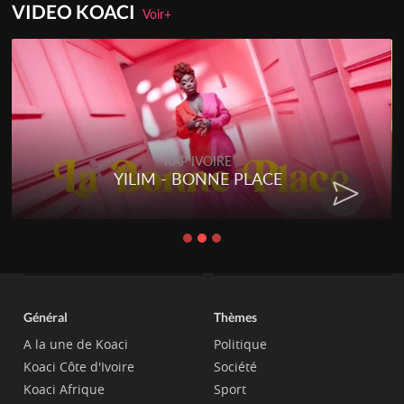
VIDEO KOACI
Voir+
RAP IVOIRE
YILIM - BONNE PLACE
Général
Thèmes
A la une de Koaci
Politique
Koaci Côte d'Ivoire
Société
Koaci Afrique
Sport