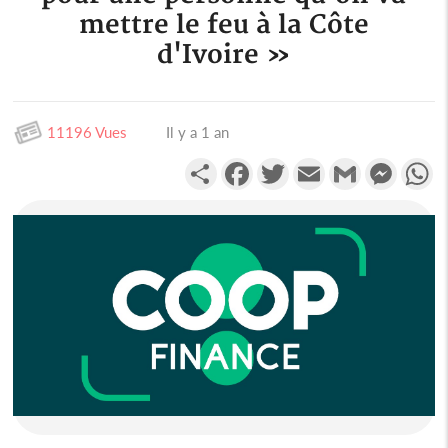
mettre le feu à la Côte
d'Ivoire »
11196 Vues
Il y a 1 an
Partager
Facebook
Twitter
Email
Gmail
Messen
W