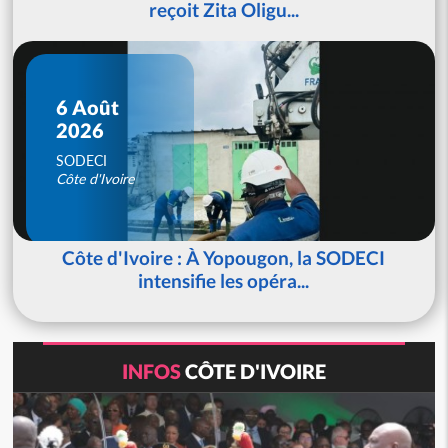
reçoit Zita Oligu...
6 Août
2026
SODECI
Côte d'Ivoire
Côte d'Ivoire : À Yopougon, la SODECI
intensifie les opéra...
INFOS
CÔTE D'IVOIRE