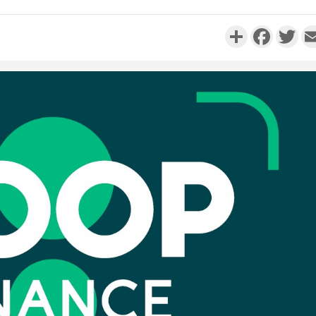
Partager
Faceboo
Twi
Côte d'Ivo
réussi du
Adama 
Côte 
anni
l'Indépend
Dé