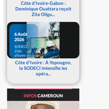
d'Ivoire
Côte d'Ivoire-Gabon :
Dominique Ouattara reçoit
Zita Oligu...
6 Août
2026
SODECI
Côte
d'Ivoire
Côte d'Ivoire : À Yopougon,
la SODECI intensifie les
opéra...
INFOS
CAMEROUN