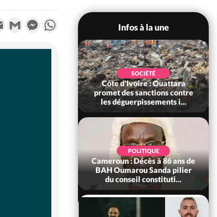
k
tter
Email
Gmail
Messenger
WhatsApp
Infos à la une
POLITIQUE
SOCIÉTÉ
ire : Après le pari
Côte d'Ivoire : Ouattara
 66e anniversaire,
promet des sanctions contre
Bictogo : «...
les déguerpissements i...
POLITIQUE
d'Ivoire : 66e
POLITIQUE
versaire de
Cameroun : Décès à 86 ans de
ance, les Forces de
BAH Oumarou Sanda pilier
fense e...
du conseil constituti...