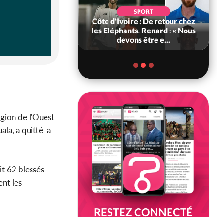
SOCIÉTÉ
SPORT
voire : MIRAH, la
Côte d'Ivoire : De retour chez
des communiqués
les Eléphants, Renard : « Nous
ie entre la MA-M...
devons être e...
région de l'Ouest
la, a quitté la
ait 62 blessés
ent les
RESTEZ CONNECTÉ