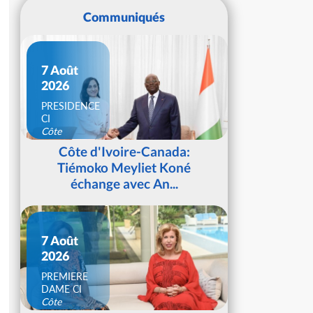
Communiqués
7 Août
2026
PRESIDENCE
CI
Côte
d'Ivoire
Côte d'Ivoire-Canada:
Tiémoko Meyliet Koné
échange avec An...
7 Août
2026
PREMIERE
DAME CI
Côte