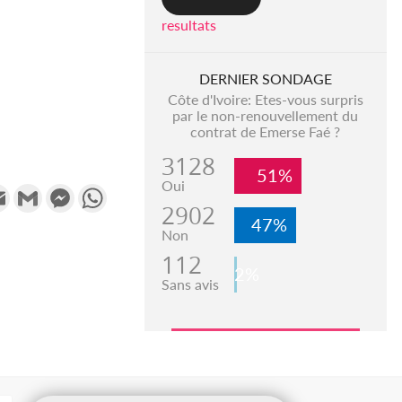
resultats
DERNIER SONDAGE
Côte d'Ivoire: Etes-vous surpris
par le non-renouvellement du
contrat de Emerse Faé ?
3128
51%
Oui
k
tter
Email
Gmail
Messenger
WhatsApp
2902
47%
Non
112
2%
Sans avis