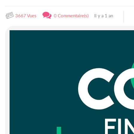
3667 Vues
0 Commentaire(s)
Il y a 1 an