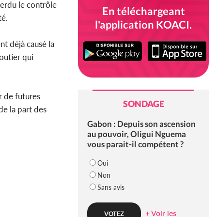
perdu le contrôle
En téléchargeant
té.
l'application KOACI.
nt déjà causé la
outier qui
r de futures
SONDAGE
de la part des
Gabon : Depuis son ascension
au pouvoir, Oligui Nguema
vous parait-il compétent ?
Oui
Non
Sans avis
+ Voir les