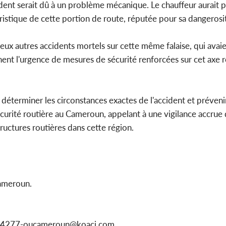
cident serait dû à un problème mécanique. Le chauffeur aurait 
ristique de cette portion de route, réputée pour sa dangerosi
eux autres accidents mortels sur cette même falaise, qui avaie
nt l'urgence de mesures de sécurité renforcées sur cet axe r
éterminer les circonstances exactes de l'accident et préveni
écurité routière au Cameroun, appelant à une vigilance accrue 
tructures routières dans cette région.
ameroun.
1154277-oucameroun@koaci.com