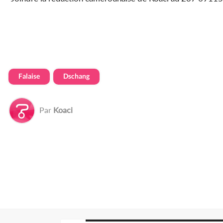
Falaise
Dschang
Par
Koaci