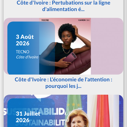
Côte d'Ivoire : Pertubations sur la ligne
d'alimentation é...
3 Août
2026
TECNO
Côte d'Ivoire
Côte d'Ivoire : L'économie de l'attention :
pourquoi les j...
31 Juillet
2026