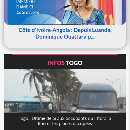
PREMIERE
DAME CI
Côte d'Ivoire
Côte d'Ivoire-Angola : Depuis Luanda,
Dominique Ouattara p...
INFOS
TOGO
Togo : Ultime délai aux occupants du littoral à
libérer les places occupées