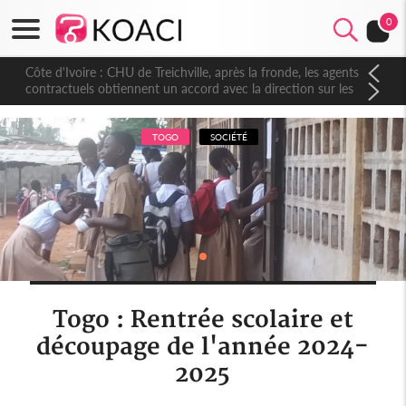
0
Côte d'Ivoire : CHU de Treichville, après la fronde, les agents
contractuels obtiennent un accord avec la direction sur les
arriérés du SMIG 2023
TOGO
SOCIÉTÉ
Togo : Rentrée scolaire et
découpage de l'année 2024-
2025