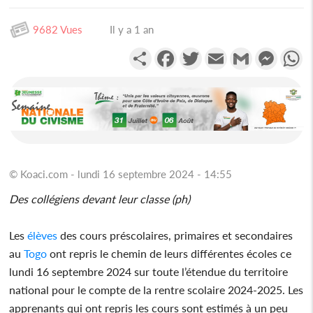
9682 Vues
Il y a 1 an
Partager
Facebook
Twitter
Email
Gmail
Messen
W
© Koaci.com - lundi 16 septembre 2024 - 14:55
Des collégiens devant leur classe (ph)
Les
élèves
des cours préscolaires, primaires et secondaires
au
Togo
ont repris le chemin de leurs différentes écoles ce
lundi 16 septembre 2024 sur toute l’étendue du territoire
national pour le compte de la rentre scolaire 2024-2025. Les
apprenants qui ont repris les cours sont estimés à un peu