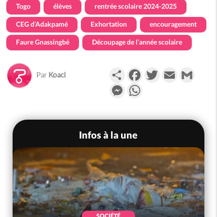
Togo
élèves
rentrée scolaire 2024-2025
CEG d’Adakpamé
Exhortation
encouragement
Faure Gnassingbé
Découpage de l’année scolaire
Partager
Facebook
Twitter
Email
Gmail
Par
Koaci
Messenger
WhatsApp
Infos à la une
SOCIÉTÉ