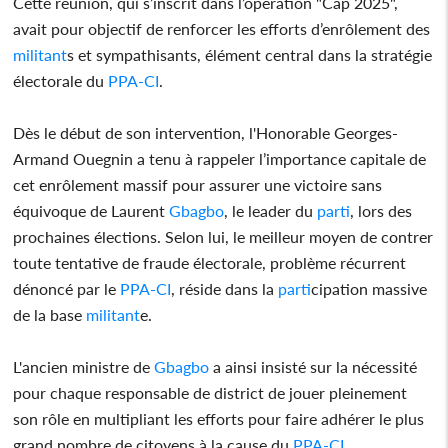
Cette réunion, qui s’inscrit dans l’opération "Cap 2025",
avait pour objectif de renforcer les efforts d’enrôlement des
militant
s et sympathisants, élément central dans la stratégie
électorale du
PPA-CI
.
Dès le début de son intervention, l'Honorable Georges-
Armand Ouegnin a tenu à rappeler l’importance capitale de
cet enrôlement massif pour assurer une victoire sans
équivoque de Laurent
Gbagbo
, le leader du
parti
, lors des
prochaines élections. Selon lui, le meilleur moyen de contrer
toute tentative de fraude électorale, problème récurrent
dénoncé par le
PPA-CI
, réside dans la
parti
cipation massive
de la base
militant
e.
L'ancien ministre de
Gbagbo
a ainsi insisté sur la nécessité
pour chaque responsable de district de jouer pleinement
son rôle en multipliant les efforts pour faire adhérer le plus
grand nombre de citoyens à la cause du
PPA-CI
.