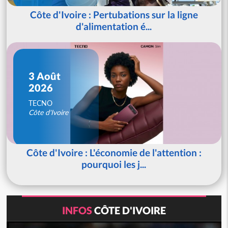
Côte d'Ivoire : Pertubations sur la ligne
d'alimentation é...
3 Août
2026
TECNO
Côte d'Ivoire
Côte d'Ivoire : L'économie de l'attention :
pourquoi les j...
INFOS
CÔTE D'IVOIRE