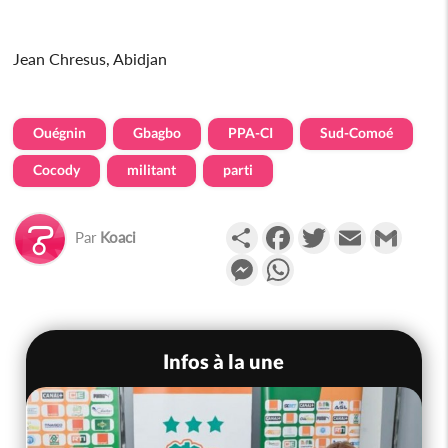
Jean Chresus, Abidjan
Ouégnin
Gbagbo
PPA-CI
Sud-Comoé
Cocody
militant
parti
Partager
Facebook
Twitter
Email
Gmail
Par
Koaci
Messenger
WhatsApp
Infos à la une