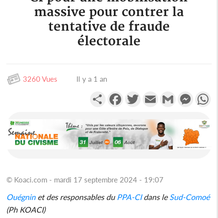
massive pour contrer la
tentative de fraude
électorale
3260 Vues
Il y a 1 an
Partager
Facebook
Twitter
Email
Gmail
Messen
W
© Koaci.com - mardi 17 septembre 2024 - 19:07
Ouégnin
et des responsables du
PPA-CI
dans le
Sud-Comoé
(Ph KOACI)