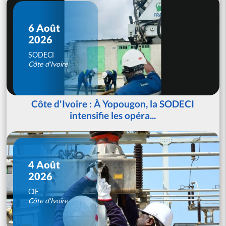
6 Août
2026
SODECI
Côte d'Ivoire
Côte d'Ivoire : À Yopougon, la SODECI
intensifie les opéra...
4 Août
2026
CIE
Côte d'Ivoire