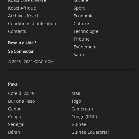
Koaci Côte d'Ivoire
Société
Koaci Afrique
Sport
Archives Koaci
Economie
Conditions d'utilisation
Culture
Contacts
Technologie
Tribune
Besoin d'aide ?
Evènement
Se Connecter
Santé
© 2008 - 2022 KOACI.COM
Pays
Côte d'Ivoire
Mali
Burkina Faso
Togo
Gabon
Cameroun
Congo
Congo (RDC)
Sénégal
Guinée
Bénin
Guinée Equatorial