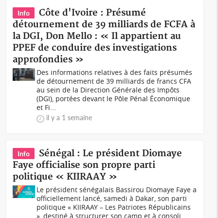
Côte d'Ivoire : Présumé
Info
détournement de 39 milliards de FCFA à
la DGI, Don Mello : « Il appartient au
PPEF de conduire des investigations
approfondies »
Des informations relatives à des faits présumés
de détournement de 39 milliards de francs CFA
au sein de la Direction Générale des Impôts
(DGI), portées devant le Pôle Pénal Économique
et Fi...
il y a 1 semaine
Sénégal : Le président Diomaye
Info
Faye officialise son propre parti
politique « KIIRAAY »
Le président sénégalais Bassirou Diomaye Faye a
officiellement lancé, samedi à Dakar, son parti
politique « KIIRAAY – Les Patriotes Républicains
», destiné à structurer son camp et à consoli...