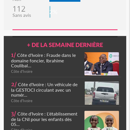
112
2%
Sans avis
+ DE LA SEMAINE DERNIÈRE
1/
Côte d'Ivoire : Fraude dans le
domaine foncier, Ibrahime
Coulibal...
Côte d'Ivoire
2/
Côte d'Ivoire : Un véhicule de
la GESTOCI circulant avec un
numér...
Côte d'Ivoire
3/
Côte d'Ivoire : L'établissement
de la CNI pour les enfants dès
05...