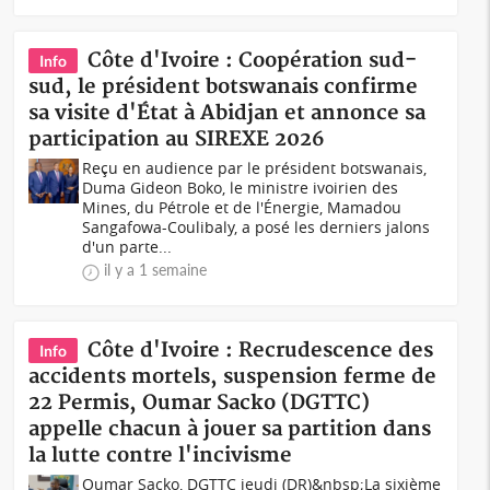
Côte d'Ivoire : Coopération sud-
Info
sud, le président botswanais confirme
sa visite d'État à Abidjan et annonce sa
participation au SIREXE 2026
Reçu en audience par le président botswanais,
Duma Gideon Boko, le ministre ivoirien des
Mines, du Pétrole et de l'Énergie, Mamadou
Sangafowa-Coulibaly, a posé les derniers jalons
d'un parte...
il y a 1 semaine
Côte d'Ivoire : Recrudescence des
Info
accidents mortels, suspension ferme de
22 Permis, Oumar Sacko (DGTTC)
appelle chacun à jouer sa partition dans
la lutte contre l'incivisme
Oumar Sacko, DGTTC jeudi (DR)&nbsp;La sixième