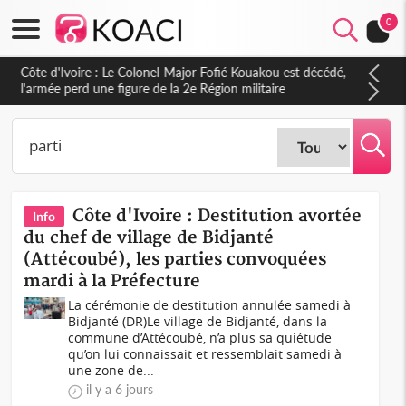
0
Côte d'Ivoire : Le Colonel-Major Fofié Kouakou est décédé,
l'armée perd une figure de la 2e Région militaire
Côte d'Ivoire : Destitution avortée
Info
du chef de village de Bidjanté
(Attécoubé), les parties convoquées
mardi à la Préfecture
La cérémonie de destitution annulée samedi à
Bidjanté (DR)Le village de Bidjanté, dans la
commune d’Attécoubé, n’a plus sa quiétude
qu’on lui connaissait et ressemblait samedi à
une zone de...
il y a 6 jours