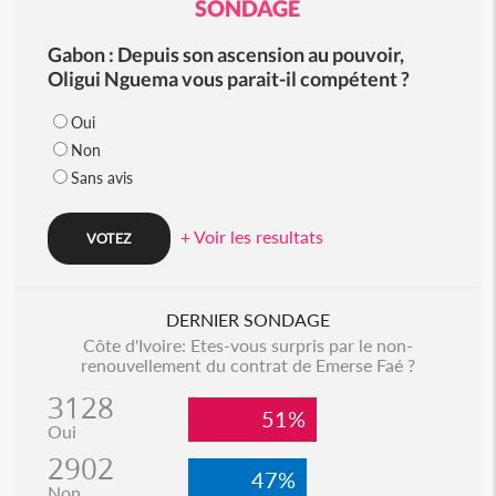
SONDAGE
Gabon : Depuis son ascension au pouvoir,
Oligui Nguema vous parait-il compétent ?
Oui
Non
Sans avis
+ Voir les resultats
DERNIER SONDAGE
Côte d'Ivoire: Etes-vous surpris par le non-
renouvellement du contrat de Emerse Faé ?
3128
51%
Oui
2902
47%
Non