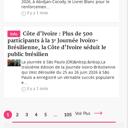
2026, à Abidjan-Cocody, le Livret Blanc pour le
renforcemen...
il y a 1 mois
Côte d'Ivoire : Plus de 500
Info
participants à la 3ᵉ Journée Ivoiro-
Brésilienne, la Côte d'Ivoire séduit le
public brésilien
La journée à São Paulo (DR)&nbsp;&nbsp;La
troisième édition de la Journée Ivoiro-Brésilienne
qui s’est déroulée du 25 au 26 juin 2026 à São
Paulo a enregistré un véritable succès populaire
e...
il y a 1 mois
Voir Plus
1
2
3
4
5
...
105