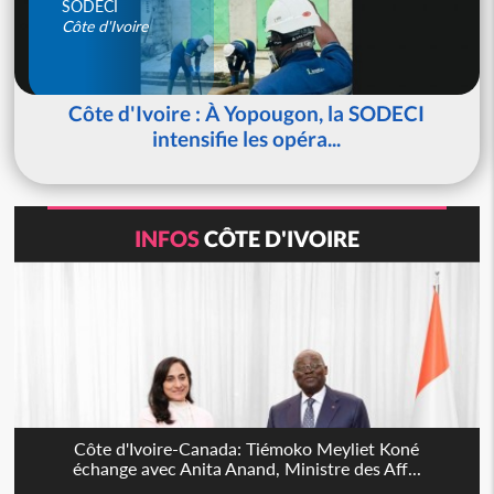
SODECI
Côte d'Ivoire
Côte d'Ivoire : À Yopougon, la SODECI
intensifie les opéra...
INFOS
CÔTE D'IVOIRE
Côte d'Ivoire-Canada: Tiémoko Meyliet Koné
échange avec Anita Anand, Ministre des Aff...