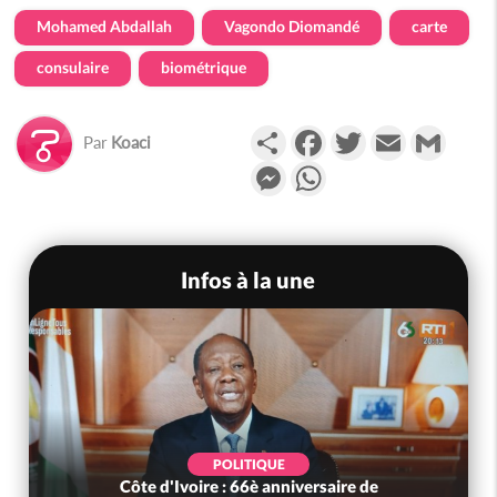
Mohamed Abdallah
Vagondo Diomandé
carte
consulaire
biométrique
Partager
Facebook
Twitter
Email
Gmail
Par
Koaci
Messenger
WhatsApp
Infos à la une
POLITIQUE
Côte d'Ivoire : 66è anniversaire de