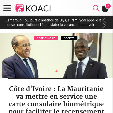
0
Côte d'Ivoire : Fin de la pagaille au PDCI-RDA, Lessiehi bannit
les mouvements sauvages
CÔTE D'IVOIRE
SOCIÉTÉ
Côte d'Ivoire : La Mauritanie
va mettre en service une
carte consulaire biométrique
pour faciliter le recensement