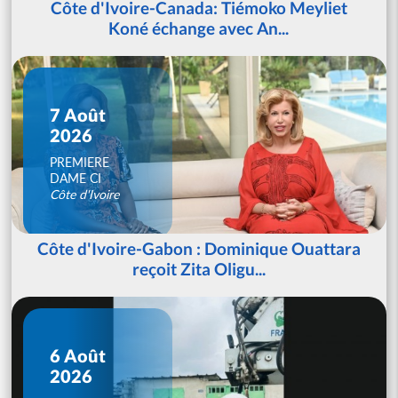
Côte d'Ivoire-Canada: Tiémoko Meyliet
Koné échange avec An...
7 Août
2026
PREMIERE
DAME CI
Côte d'Ivoire
Côte d'Ivoire-Gabon : Dominique Ouattara
reçoit Zita Oligu...
6 Août
2026