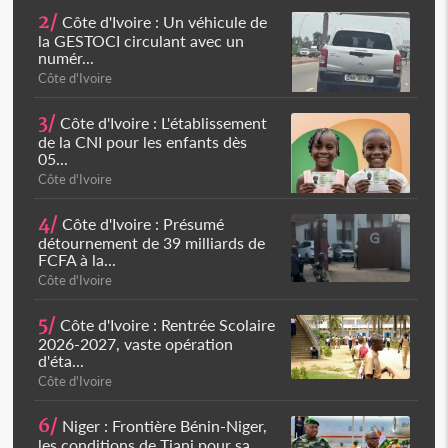
2/
Côte d'Ivoire : Un véhicule de
la GESTOCI circulant avec un
numér...
Côte d'Ivoire
3/
Côte d'Ivoire : L'établissement
de la CNI pour les enfants dès
05...
Côte d'Ivoire
4/
Côte d'Ivoire : Présumé
détournement de 39 milliards de
FCFA à la...
Côte d'Ivoire
5/
Côte d'Ivoire : Rentrée Scolaire
2026-2027, vaste opération
d'éta...
Côte d'Ivoire
6/
Niger : Frontière Bénin-Niger,
les conditions de Tiani pour sa