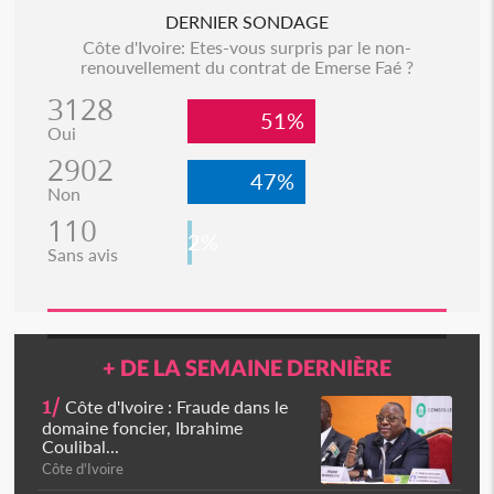
DERNIER SONDAGE
Côte d'Ivoire: Etes-vous surpris par le non-
renouvellement du contrat de Emerse Faé ?
3128
51%
Oui
2902
47%
Non
110
2%
Sans avis
+ DE LA SEMAINE DERNIÈRE
1/
Côte d'Ivoire : Fraude dans le
domaine foncier, Ibrahime
Coulibal...
Côte d'Ivoire