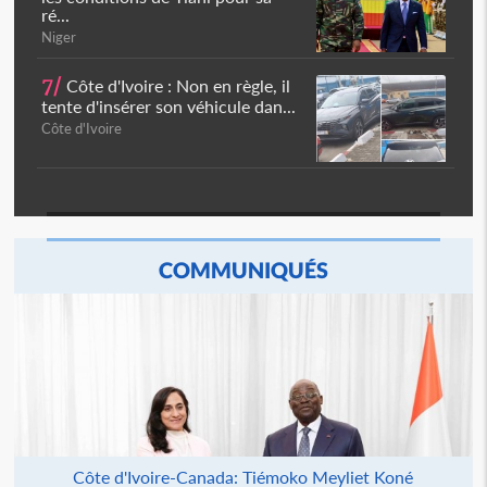
ré...
Niger
7/
Côte d'Ivoire : Non en règle, il
tente d'insérer son véhicule dan...
Côte d'Ivoire
COMMUNIQUÉS
Côte d'Ivoire-Canada: Tiémoko Meyliet Koné