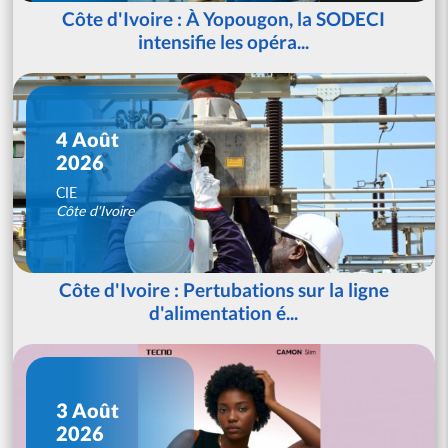
Côte d'Ivoire : À Yopougon, la SODECI
intensifie les opéra...
4 Août
2026
CIE
Côte d'Ivoire
Côte d'Ivoire : Pertubations sur la ligne
d'alimentation é...
3 Août
2026