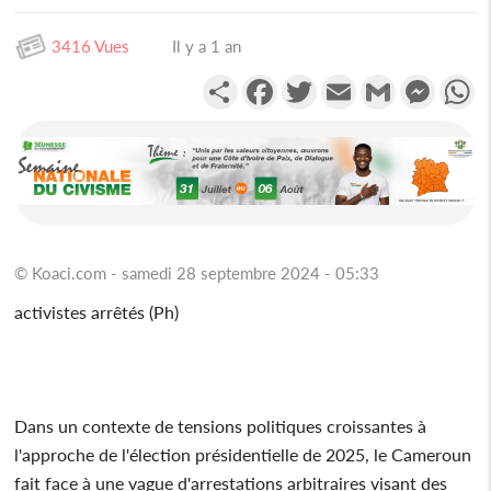
3416 Vues
Il y a 1 an
Partager
Facebook
Twitter
Email
Gmail
Messen
W
© Koaci.com - samedi 28 septembre 2024 - 05:33
activistes arrêtés (Ph)
Dans un contexte de tensions politiques croissantes à
l'approche de l'élection présidentielle de 2025, le Cameroun
fait face à une vague d'arrestations arbitraires visant des