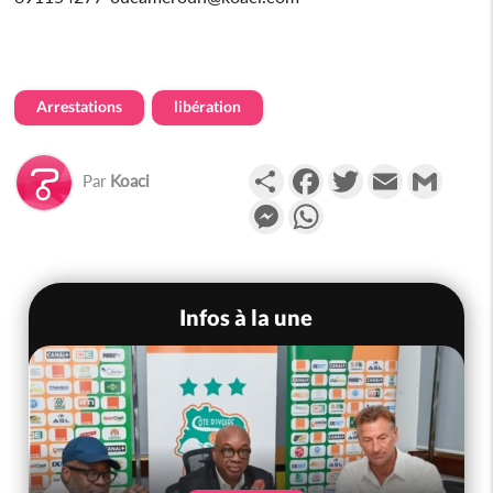
Arrestations
libération
Partager
Facebook
Twitter
Email
Gmail
Par
Koaci
Messenger
WhatsApp
Infos à la une