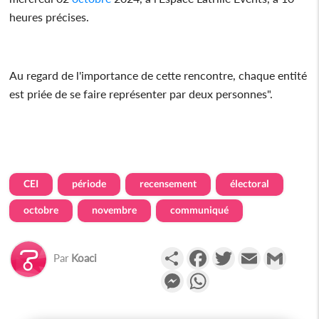
heures précises.
Au regard de l'importance de cette rencontre, chaque entité
est priée de se faire représenter par deux personnes".
CEI
période
recensement
électoral
octobre
novembre
communiqué
Partager
Facebook
Twitter
Email
Gmail
Par
Koaci
Messenger
WhatsApp