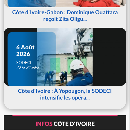
Côte d'Ivoire-Gabon : Dominique Ouattara
reçoit Zita Oligu...
6 Août
2026
SODECI
Côte d'Ivoire
Côte d'Ivoire : À Yopougon, la SODECI
intensifie les opéra...
INFOS
CÔTE D'IVOIRE