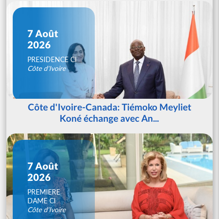
7 Août
2026
PRESIDENCE CI
Côte d'Ivoire
Côte d'Ivoire-Canada: Tiémoko Meyliet
Koné échange avec An...
7 Août
2026
PREMIERE
DAME CI
Côte d'Ivoire