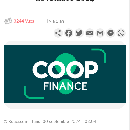
3244 Vues
Il y a 1 an
Partager
Facebook
Twitter
Email
Gmail
Messen
W
© Koaci.com - lundi 30 septembre 2024 - 03:04