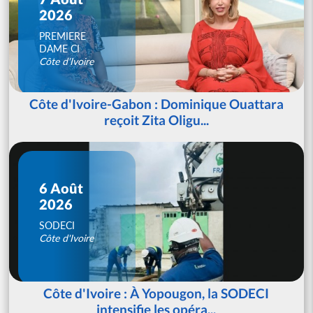
2026
PREMIERE
DAME CI
Côte d'Ivoire
Côte d'Ivoire-Gabon : Dominique Ouattara
reçoit Zita Oligu...
6 Août
2026
SODECI
Côte d'Ivoire
Côte d'Ivoire : À Yopougon, la SODECI
intensifie les opéra...