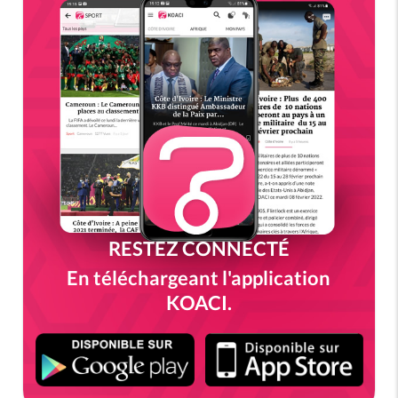
RESTEZ CONNECTÉ
En téléchargeant l'application
KOACI.