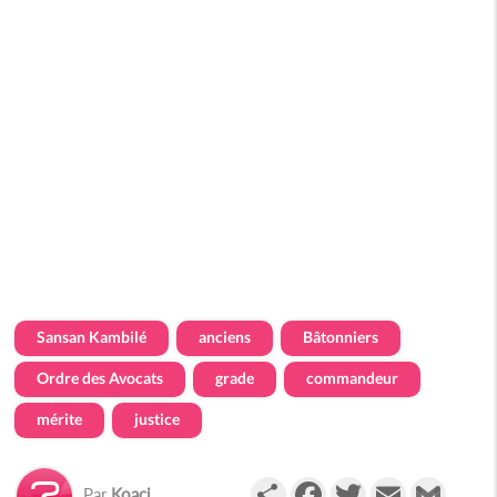
Sansan Kambilé
anciens
Bâtonniers
Ordre des Avocats
grade
commandeur
mérite
justice
Partager
Facebook
Twitter
Email
Gmail
Par
Koaci