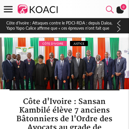
0
Côte d'Ivoire : Le Colonel-Major Fofié Kouakou est décédé,
l'armée perd une figure de la 2e Région militaire
CÔTE D'IVOIRE
JUSTICE
Côte d'Ivoire : Sansan
Kambilé élève 7 anciens
Bâtonniers de l'Ordre des
Avocats au grade de