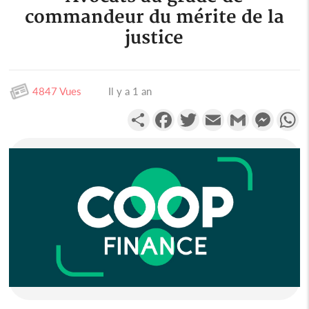
commandeur du mérite de la
justice
4847 Vues
Il y a 1 an
Partager
Facebook
Twitter
Email
Gmail
Messen
W