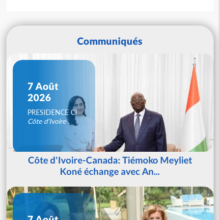
Communiqués
7 Août
2026
PRESIDENCE CI
Côte d'Ivoire
Côte d'Ivoire-Canada: Tiémoko Meyliet
Koné échange avec An...
7 Août