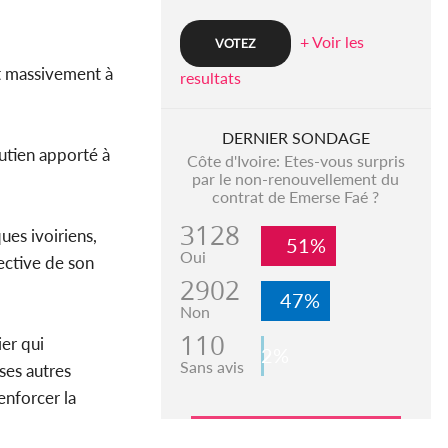
+ Voir les
art massivement à
resultats
DERNIER SONDAGE
utien apporté à
Côte d'Ivoire: Etes-vous surpris
par le non-renouvellement du
contrat de Emerse Faé ?
3128
ues ivoiriens,
51%
Oui
ective de son
2902
47%
Non
110
ier qui
2%
Sans avis
ses autres
enforcer la