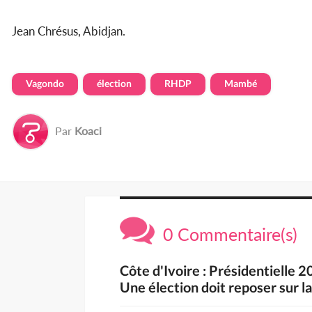
Jean Chrésus, Abidjan.
Vagondo
élection
RHDP
Mambé
Par
Koaci
0 Commentaire(s)
Côte d'Ivoire : Présidentielle 
Une élection doit reposer sur la