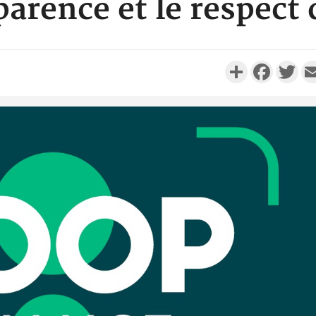
parence et le respect
Partager
Faceboo
Twi
Camero
d'absenc
Iyodi ap
Côte d'I
promet des
les dégu