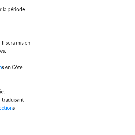
r la période
 Il sera mis en
ws.
n
s en Côte
ie.
 traduisant
ection
s