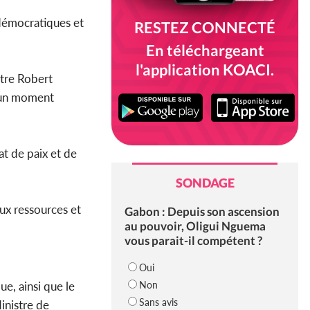
 démocratiques et
RESTEZ CONNECTÉ
En téléchargeant
l'application KOACI.
tre Robert
à un moment
at de paix et de
SONDAGE
aux ressources et
Gabon : Depuis son ascension
au pouvoir, Oligui Nguema
vous parait-il compétent ?
Oui
Non
e, ainsi que le
Sans avis
inistre de