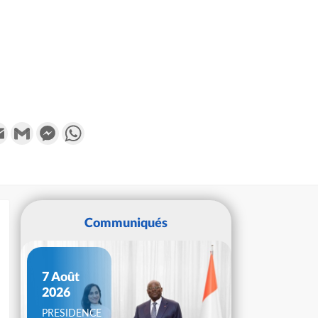
k
tter
Email
Gmail
Messenger
WhatsApp
Communiqués
7 Août
2026
PRESIDENCE