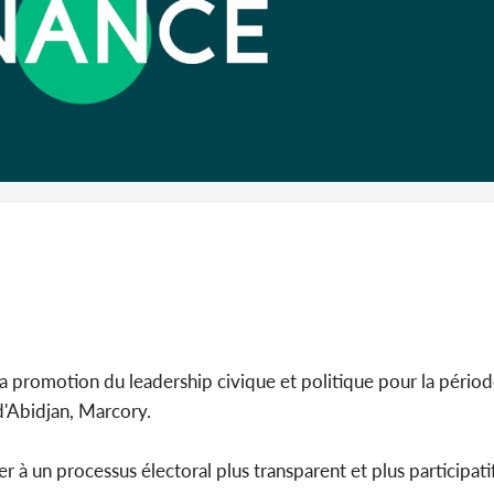
Côte d'Ivoi
Alassane 
la gr
la promotion du leadership civique et politique pour la pér
 d'Abidjan, Marcory.
 à un processus électoral plus transparent et plus participatif