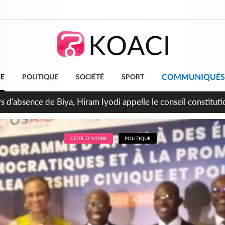
COMMUNIQUÉS
UE
POLITIQUE
SOCIÉTÉ
SPORT
n de la pagaille au PDCI-RDA, Lessiehi bannit les mouvements 
CÔTE D'IVOIRE
POLITIQUE