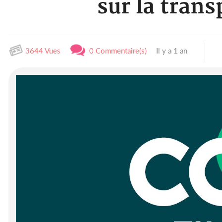
sur la trans
3644 Vues
0 Commentaire(s)
Il y a 1 an