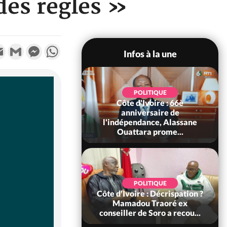
 des règles »
k
tter
Email
Gmail
Messenger
WhatsApp
Infos à la une
POLITIQUE
POLITIQUE
un : 61 jours
Côte d'Ivoire : 66è
e de Biya, Hiram
anniversaire de
pelle le conseil
l'indépendance, Alassane
const...
Ouattara prome...
SOCIÉTÉ
POLITIQUE
voire : Ouattara
Côte d'Ivoire : Décrispation ?
 sanctions contre
Mamadou Traoré ex
erpissements i...
conseiller de Soro a recou...