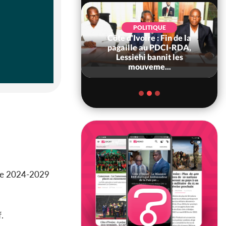
POLITIQUE
Côte d'Ivoire : Fin de la
POLITIQUE
re : Fête nationale,
pagaille au PDCI-RDA,
Ouattara accorde
Lessiehi bannit les
âce à 4 661...
mouveme...
iode 2024-2029
.