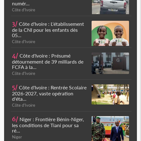
numér...
Côte d'Ivoire
3/
Côte d'Ivoire : L'établissement
de la CNI pour les enfants dès
05...
Côte d'Ivoire
4/
Côte d'Ivoire : Présumé
détournement de 39 milliards de
FCFA à la...
Côte d'Ivoire
5/
Côte d'Ivoire : Rentrée Scolaire
2026-2027, vaste opération
d'éta...
Côte d'Ivoire
6/
Niger : Frontière Bénin-Niger,
les conditions de Tiani pour sa
ré...
Niger