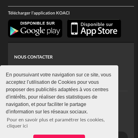
Télécharger l'application KOACI
NOUS CONTACTER
contact@koaci.com
koaci@yahoo.fr
En poursuivant votre navigation sur ce site, vous
+225 07 08 85 52 93
acceptez l'utilisation de Cookies pour vous
proposer des publicités adaptées à vos centres
d'intérêts, pour réaliser des statistiques de
NEWSLETTER
navigation, et pour faciliter le partage
Restez connecté via notre newsletter
d'information sur les réseaux sociaux.
S'abonner
Pour en savoir plus et paramétrer les cookies,
Se désabonner
cliquer ici