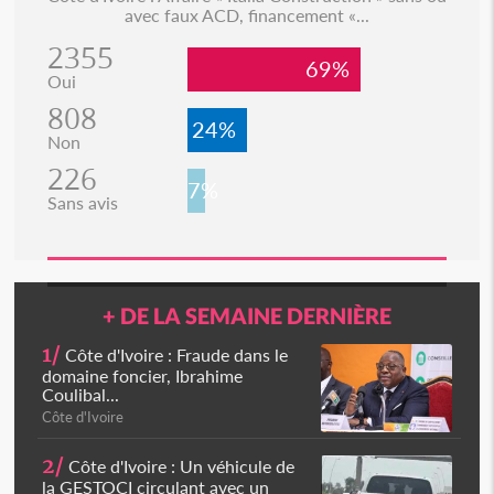
avec faux ACD, financement «...
2355
69%
Oui
808
24%
Non
226
7%
Sans avis
+ DE LA SEMAINE DERNIÈRE
1/
Côte d'Ivoire : Fraude dans le
domaine foncier, Ibrahime
Coulibal...
Côte d'Ivoire
2/
Côte d'Ivoire : Un véhicule de
la GESTOCI circulant avec un