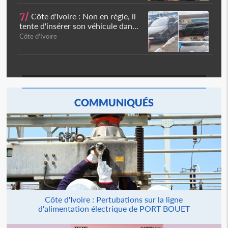
7/
Côte d'Ivoire : Non en règle, il
tente d'insérer son véhicule dan...
Côte d'Ivoire
COMMUNIQUÉS
Côte d'Ivoire : Pertubations sur la ligne
d'alimentation électrique de PORT BOUET