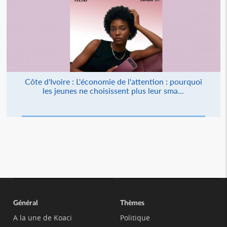
Côte d'Ivoire : L'économie de l'attention : pourquoi
les jeunes ne choisissent plus leur sma...
Général
Thèmes
A la une de Koaci
Politique