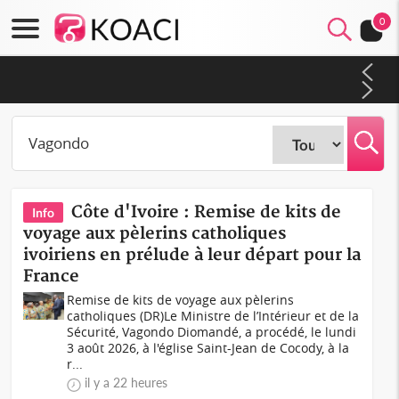
0
Côte d'Ivoire : CHU de Treichville, après la fronde, les agents
contractuels obtiennent un accord avec la direction sur les
arriérés du SMIG 2023
Côte d'Ivoire : Remise de kits de
Info
voyage aux pèlerins catholiques
ivoiriens en prélude à leur départ pour la
France
Remise de kits de voyage aux pèlerins
catholiques (DR)Le Ministre de l’Intérieur et de la
Sécurité, Vagondo Diomandé, a procédé, le lundi
3 août 2026, à l'église Saint-Jean de Cocody, à la
r...
il y a 22 heures