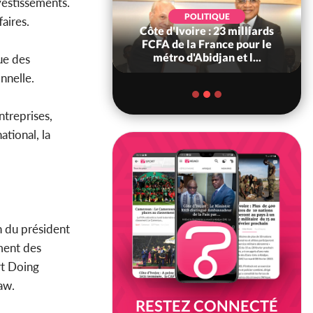
nvestissements.
POLITIQUE
POLITIQUE
aires.
re : Décrispation ?
Côte d'Ivoire : 23 milliards
ou Traoré ex
FCFA de la France pour le
 de Soro a recou...
métro d'Abidjan et l...
ue des
onnelle.
ntreprises,
ational, la
n du président
ment des
rt Doing
aw.
RESTEZ CONNECTÉ