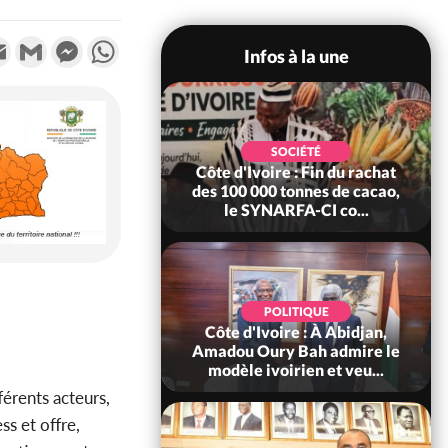
k
tter
Email
Gmail
Messenger
WhatsApp
Infos à la une
POLITIQUE
SOCIÉTÉ
re : Fête nationale,
Côte d'Ivoire : Fin du rachat
Ouattara accorde
des 100 000 tonnes de cacao,
âce à 4 661...
le SYNARFA-CI co...
POLITIQUE
d'Ivoire : 66è
POLITIQUE
versaire de
Côte d'Ivoire : À Abidjan,
ndance, Alassane
Amadou Oury Bah admire le
ara prome...
modèle ivoirien et veu...
férents acteurs,
s et offre,