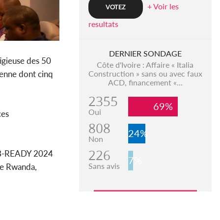
+ Voir les
resultats
DERNIER SONDAGE
tigieuse des 50
Côte d'Ivoire : Affaire « Italia
ienne dont cinq
Construction » sans ou avec faux
ACD, financement «...
2355
69%
Oui
ces
808
24%
Non
226
du B-READY 2024
7%
Sans avis
 le Rwanda,