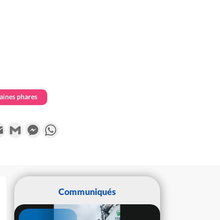
ines phares
k
tter
Email
Gmail
Messenger
WhatsApp
Communiqués