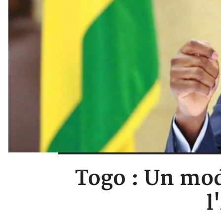
Togo : Un mo
l