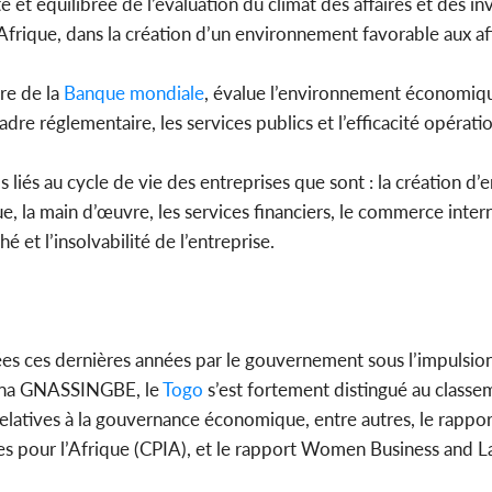
e et équilibrée de l’évaluation du climat des affaires et des i
frique, dans la création d’un environnement favorable aux aff
Côte d'Ivoi
Mamad
conseiller
e de la
Banque mondiale
, évalue l’environnement économiq
 cadre réglementaire, les services publics et l’efficacité opérati
liés au cycle de vie des entreprises que sont : la création d’e
e, la main d’œuvre, les services financiers, le commerce intern
hé et l’insolvabilité de l’entreprise.
lisées ces dernières années par le gouvernement sous l’impulsio
imna GNASSINGBE, le
Togo
s’est fortement distingué au classe
s relatives à la gouvernance économique, entre autres, le rappo
nales pour l’Afrique (CPIA), et le rapport Women Business and L