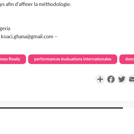
s afin d'affiner la méthodologie.
geria
u koaci.ghana@gmail.com –
ness Ready
performances évaluations internationales
doma
Partager
Faceboo
Twi