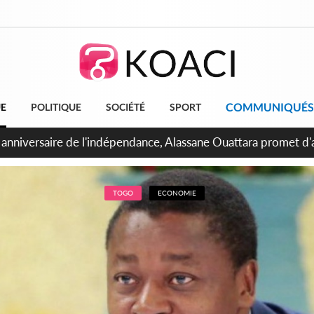
COMMUNIQUÉS
UE
POLITIQUE
SOCIÉTÉ
SPORT
bidjan, Amadou Oury Bah admire le modèle ivoirien et veut s'e
 la Guinée
TOGO
ECONOMIE