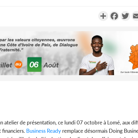
Partager
Faceboo
Twi
Côte d'Ivoi
Alassane 
la gr
Côte 
anni
l'indépe
Ouatt
’un atelier de présentation, ce lundi 07 octobre à Lomé, aux dif
 financiers.
Business Ready
remplace désormais Doing Busines