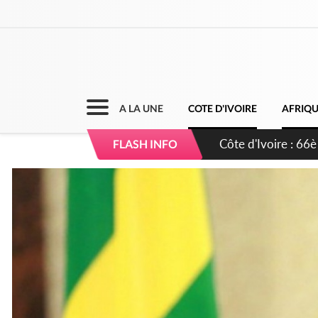
A LA UNE
COTE D'IVOIRE
AFRIQ
Côte d'Ivoire : À A
FLASH INFO
développement de