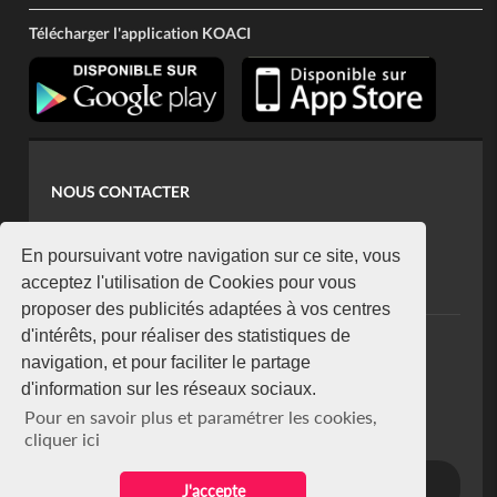
Télécharger l'application KOACI
NOUS CONTACTER
contact@koaci.com
koaci@yahoo.fr
En poursuivant votre navigation sur ce site, vous
+225 07 08 85 52 93
acceptez l'utilisation de Cookies pour vous
proposer des publicités adaptées à vos centres
d'intérêts, pour réaliser des statistiques de
NEWSLETTER
navigation, et pour faciliter le partage
Restez connecté via notre newsletter
d'information sur les réseaux sociaux.
S'abonner
Pour en savoir plus et paramétrer les cookies,
Se désabonner
cliquer ici
J'accepte