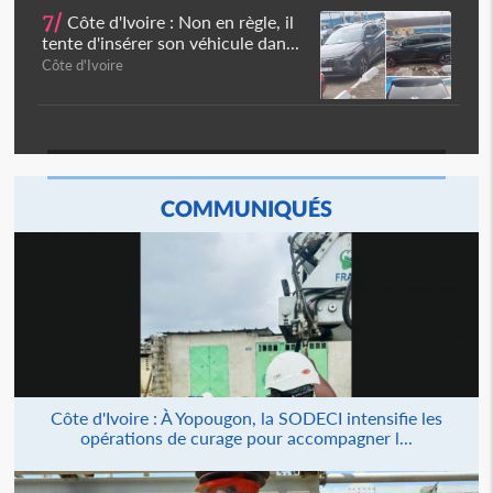
7/
Côte d'Ivoire : Non en règle, il
tente d'insérer son véhicule dan...
Côte d'Ivoire
COMMUNIQUÉS
Côte d'Ivoire : À Yopougon, la SODECI intensifie les
opérations de curage pour accompagner l...