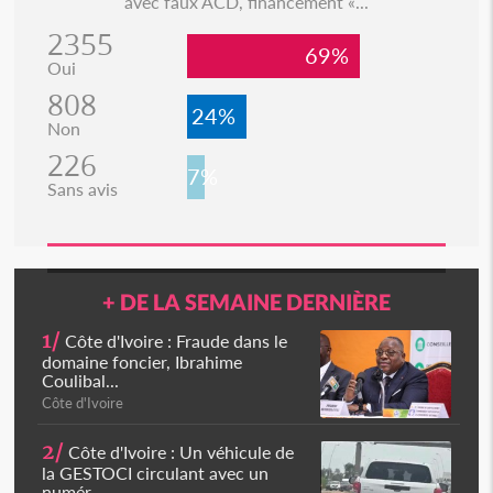
avec faux ACD, financement «...
2355
69%
Oui
808
24%
Non
226
7%
Sans avis
+ DE LA SEMAINE DERNIÈRE
1/
Côte d'Ivoire : Fraude dans le
domaine foncier, Ibrahime
Coulibal...
Côte d'Ivoire
2/
Côte d'Ivoire : Un véhicule de
la GESTOCI circulant avec un
numér...