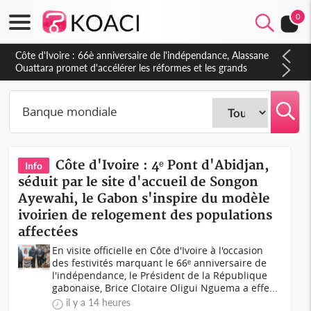
0
Côte d'Ivoire : À Abidjan, Amadou Oury Bah admire le modèle
ivoirien et veut s'en inspirer pour accélérer le développement
de la Guinée
Côte d'Ivoire : 4ᵉ Pont d'Abidjan,
Info
séduit par le site d'accueil de Songon
Ayewahi, le Gabon s'inspire du modèle
ivoirien de relogement des populations
affectées
En visite officielle en Côte d'Ivoire à l'occasion
des festivités marquant le 66ᵉ anniversaire de
l'indépendance, le Président de la République
gabonaise, Brice Clotaire Oligui Nguema a effe...
il y a 14 heures