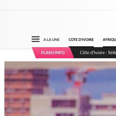
A LA UNE
COTE D'IVOIRE
AFRIQ
Côte d'Ivoire : Séi
FLASH INFO
dépigmentants da