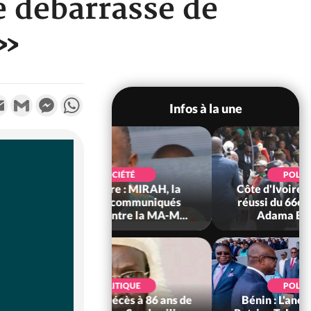
e débarrassé de
 »
k
tter
Email
Gmail
Messenger
WhatsApp
Infos à la une
SOCIÉTÉ
POLITIQUE
voire : MIRAH, la
Côte d'Ivoire : Après le pari
des communiqués
réussi du 66e anniversaire,
ie entre la MA-M...
Adama Bictogo : «...
POLITIQUE
POLITIQUE
 Décès à 86 ans de
Bénin : L'ancien président