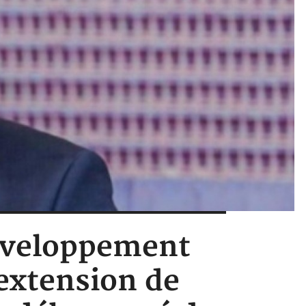
 développement
 extension de