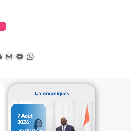
k
tter
Email
Gmail
Messenger
WhatsApp
Communiqués
7 Août
2026
PRESIDENCE