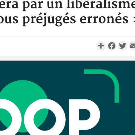
sera par un libéralism
ous préjugés erronés
Partager
Faceboo
Twi
SOCIÉTÉ
Côte d'Ivoire : Man, deux
Côte d'I
personnes périssent dans un
guerre 
incendie
s'intensif
SOCIÉTÉ
Côte d'Ivoire : Daloa, il tue
Cameroun :