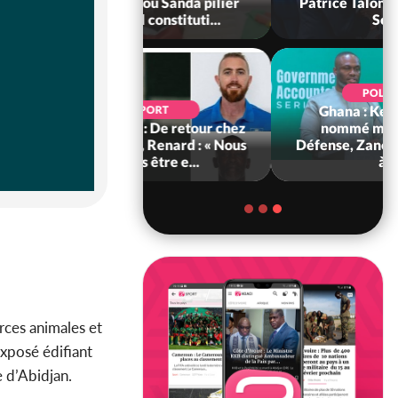
rou Sanda pilier
Patrice Talon élu à la tête du
il constituti...
Sénat
POLITIQUE
Ghana : Kenneth Adjei
SPORT
re : De retour chez
nommé ministre de la
ts, Renard : « Nous
Défense, Zanetor A-Rawlings
ns être e...
à l...
rces animales et
exposé édifiant
e d’Abidjan.