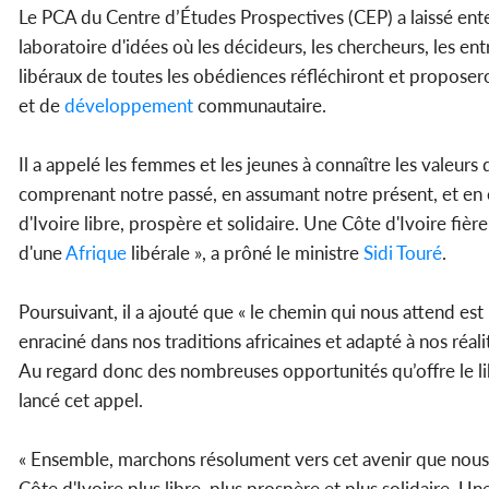
Le PCA du Centre d’Études Prospectives (CEP) a laissé enten
laboratoire d'idées où les décideurs, les chercheurs, les entr
libéraux de toutes les obédiences réfléchiront et propose
et de
développement
communautaire.
Il a appelé les femmes et les jeunes à connaître les valeurs
comprenant notre passé, en assumant notre présent, et en 
d'Ivoire libre, prospère et solidaire. Une Côte d'Ivoire fièr
d'une
Afrique
libérale », a prôné le ministre
Sidi Touré
.
Poursuivant, il a ajouté que « le chemin qui nous attend est
enraciné dans nos traditions africaines et adapté à nos réal
Au regard donc des nombreuses opportunités qu’offre le libé
lancé cet appel.
« Ensemble, marchons résolument vers cet avenir que nous
Côte d'Ivoire plus libre, plus prospère et plus solidaire. U