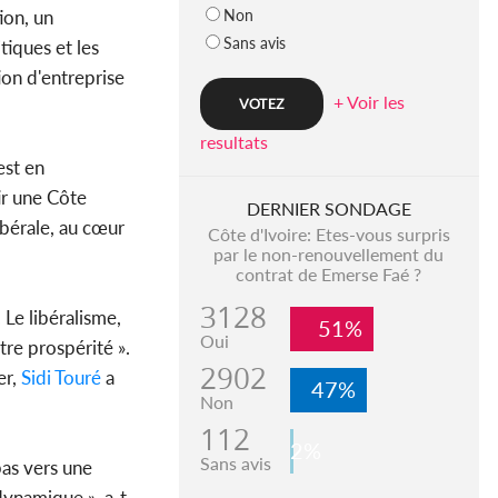
Non
ion, un
Sans avis
tiques et les
on d'entreprise
+ Voir les
resultats
est en
ir une Côte
DERNIER SONDAGE
ibérale, au cœur
Côte d'Ivoire: Etes-vous surpris
par le non-renouvellement du
contrat de Emerse Faé ?
3128
 Le libéralisme,
51%
Oui
tre prospérité ».
2902
er,
Sidi Touré
a
47%
Non
112
2%
Sans avis
as vers une
dynamique », a-t-