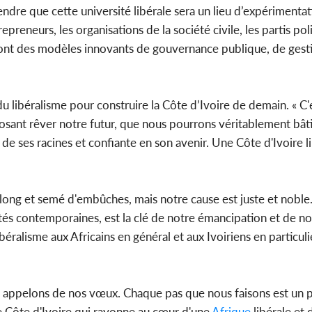
dre que cette université libérale sera un lieu d’expérimentat
epreneurs, les organisations de la société civile, les partis poli
ront des modèles innovants de gouvernance publique, de gesti
 du libéralisme pour construire la Côte d’Ivoire de demain. « C'
osant rêver notre futur, que nous pourrons véritablement bât
e de ses racines et confiante en son avenir. Une Côte d'Ivoire l
 long et semé d'embûches, mais notre cause est juste et noble.
ités contemporaines, est la clé de notre émancipation et de no
ralisme aux Africains en général et aux Ivoiriens en particuli
 appelons de nos vœux. Chaque pas que nous faisons est un p
ne Côte d'Ivoire qui rayonne au cœur d'une
Afrique
libérale et 