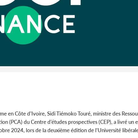
son collègue et cache 38
BAH Ouma
millions dans une fo...
du conse
POLITIQUE
Côte d'Ivoire : 66e
anniversaire de
Côte d'Ivoi
l'Indépendance, les Forces de
les Eléphan
Défense e...
devo
me en Côte d’Ivoire, Sidi Tiémoko Touré, ministre des Ressou
ation (PCA) du Centre d’études prospectives (CEP), a livré un 
obre 2024, lors de la deuxième édition de l’Université libéral