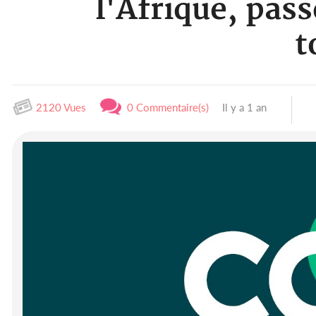
l'Afrique, pas
t
2120 Vues
0 Commentaire(s)
Il y a 1 an