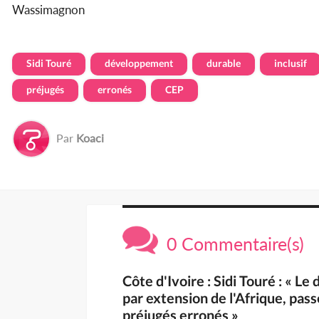
Wassimagnon
Sidi Touré
développement
durable
inclusif
préjugés
erronés
CEP
Par
Koaci
0 Commentaire(s)
Côte d'Ivoire : Sidi Touré : « L
par extension de l'Afrique, pas
préjugés erronés »