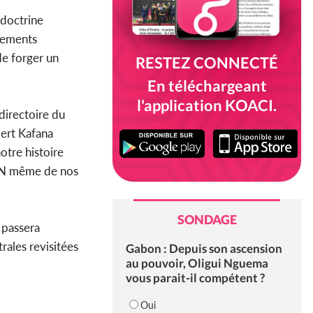
 doctrine
rsements
de forger un
RESTEZ CONNECTÉ
En téléchargeant
l'application KOACI.
 directoire du
bert Kafana
otre histoire
'ADN même de nos
SONDAGE
 passera
rales revisitées
Gabon : Depuis son ascension
au pouvoir, Oligui Nguema
vous parait-il compétent ?
Oui