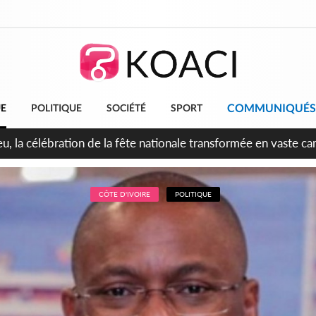
COMMUNIQUÉS
UE
POLITIQUE
SOCIÉTÉ
SPORT
leu, la célébration de la fête nationale transformée en vaste 
ngereux
CÔTE D'IVOIRE
POLITIQUE