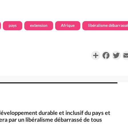
pays
extension
Afrique
libéralisme débarrassé
Partager
Faceboo
Twi
e développement durable et inclusif du pays et
sera par un libéralisme débarrassé de tous