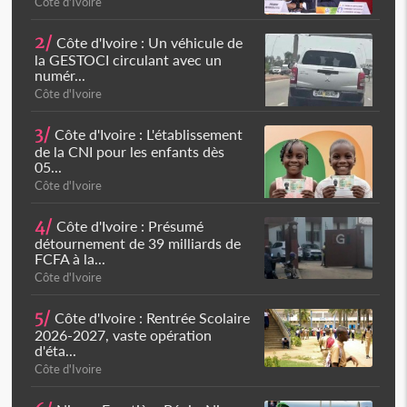
Côte d'Ivoire
2/
Côte d'Ivoire : Un véhicule de
la GESTOCI circulant avec un
numér...
Côte d'Ivoire
3/
Côte d'Ivoire : L'établissement
de la CNI pour les enfants dès
05...
Côte d'Ivoire
4/
Côte d'Ivoire : Présumé
détournement de 39 milliards de
FCFA à la...
Côte d'Ivoire
5/
Côte d'Ivoire : Rentrée Scolaire
2026-2027, vaste opération
d'éta...
Côte d'Ivoire