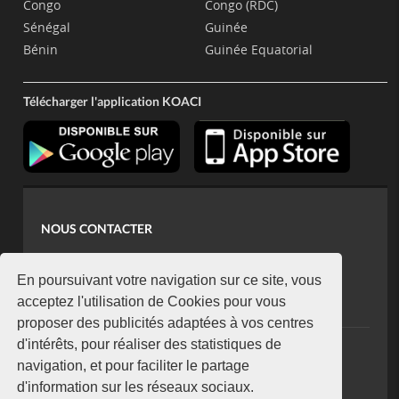
Congo
Congo (RDC)
Sénégal
Guinée
Bénin
Guinée Equatorial
Télécharger l'application KOACI
NOUS CONTACTER
contact@koaci.com
koaci@yahoo.fr
En poursuivant votre navigation sur ce site, vous
+225 07 08 85 52 93
acceptez l'utilisation de Cookies pour vous
proposer des publicités adaptées à vos centres
d'intérêts, pour réaliser des statistiques de
NEWSLETTER
navigation, et pour faciliter le partage
Restez connecté via notre newsletter
d'information sur les réseaux sociaux.