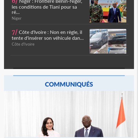
6/
Niger : Frontière Bénin-Niger,
les conditions de Tiani pour sa
ré...
Niger
7/
Côte d'Ivoire : Non en règle, il
tente d'insérer son véhicule dan...
Côte d'Ivoire
COMMUNIQUÉS