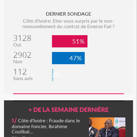
DERNIER SONDAGE
Côte d'Ivoire: Etes-vous surpris par le non-
renouvellement du contrat de Emerse Faé ?
3128
51%
Oui
2902
47%
Non
112
2%
Sans avis
+ DE LA SEMAINE DERNIÈRE
1/
Côte d'Ivoire : Fraude dans le
domaine foncier, Ibrahime
Coulibal...