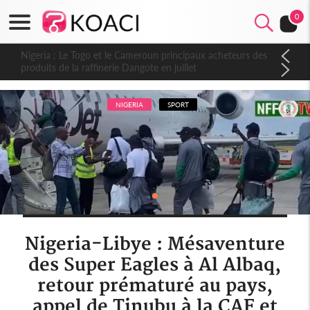
0
Nigeria : Le Togo et le Cameroun principaux acheteurs des
produits de la raffinerie Dangote en juillet
NIGERIA
SPORT
Nigeria-Libye : Mésaventure
des Super Eagles à Al Albaq,
retour prématuré au pays,
appel de Tinubu à la CAF et