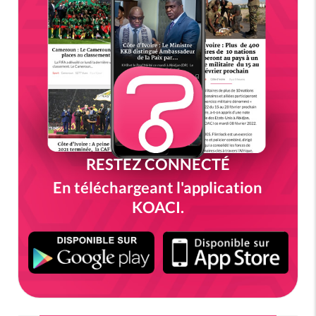
RESTEZ CONNECTÉ
En téléchargeant l'application
KOACI.