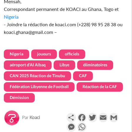
Mensah,
Correspondant permanent de KOACI au Ghana, Togo et
Nigeria
- Joindre la rédaction de koaci.com (+228) 98 95 28 38 ou
koaci.ghana@gmail.com –
Nigeria
joueurs
officiels
aéroport d'Al Albaq
Libye
éliminatoires
CAN 2025 Réaction de Tinubu
CAF
Fédération Libyenne de Football
Réaction de la CAF
Démission
Partager
Facebook
Twitter
Email
Gmail
Par
Koaci
Messenger
WhatsApp