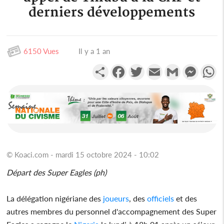
derniers développements
6150 Vues
Il y a 1 an
Partager
Facebook
Twitter
Email
Gmail
Messen
W
© Koaci.com - mardi 15 octobre 2024 - 10:02
Départ des Super Eagles (ph)
La délégation nigériane des
joueurs
, des
officiels
et des
autres membres du personnel d'accompagnement des Super