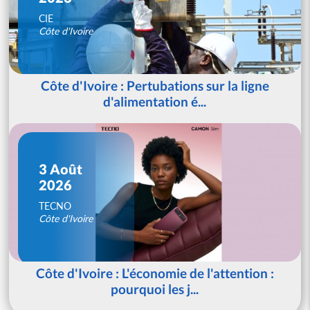
CIE
Côte d'Ivoire
Côte d'Ivoire : Pertubations sur la ligne
d'alimentation é...
3 Août
2026
TECNO
Côte d'Ivoire
Côte d'Ivoire : L'économie de l'attention :
pourquoi les j...