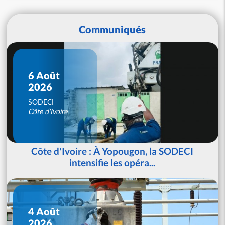
Communiqués
6 Août
2026
SODECI
Côte d'Ivoire
Côte d'Ivoire : À Yopougon, la SODECI
intensifie les opéra...
4 Août
2026