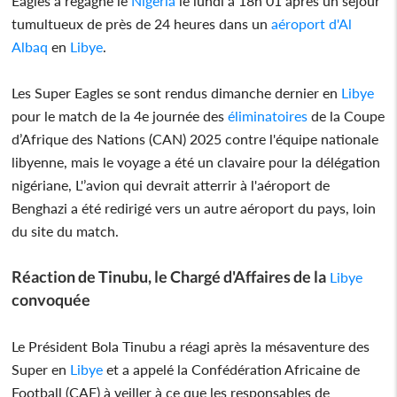
Eagles a regagne le
Nigeria
le lundi à 18h 01 après un séjour
tumultueux de près de 24 heures dans un
aéroport d'Al
Albaq
en
Libye
.
Les Super Eagles se sont rendus dimanche dernier en
Libye
pour le match de la 4e journée des
éliminatoires
de la Coupe
d’Afrique des Nations (CAN) 2025 contre l'équipe nationale
libyenne, mais le voyage a été un clavaire pour la délégation
nigériane, L'’avion qui devrait atterrir à l'aéroport de
Benghazi a été redirigé vers un autre aéroport du pays, loin
du site du match.
Réaction de Tinubu, le Chargé d'Affaires de la
Libye
convoquée
Le Président Bola Tinubu a réagi après la mésaventure des
Super en
Libye
et a appelé la Confédération Africaine de
Football (CAF) à veiller à ce que les responsables de