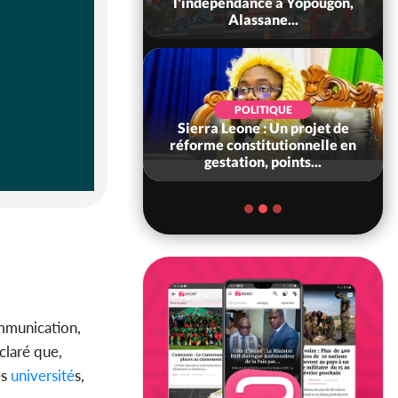
 consolide ses
l'indépendance à Yopougon,
ts avec New Del...
Alassane...
SOCIÉTÉ
POLITIQUE
voire : Concours
Sierra Leone : Un projet de
6, les résultats
réforme constitutionnelle en
bilité (1er tou...
gestation, points...
mmunication,
éclaré que,
es
université
s,