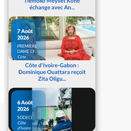
Tiémoko Meyliet Koné
échange avec An...
7 Août
2026
PREMIERE
DAME CI
Côte
d'Ivoire
Côte d'Ivoire-Gabon :
Dominique Ouattara reçoit
Zita Oligu...
6 Août
2026
SODECI
Côte
d'Ivoire