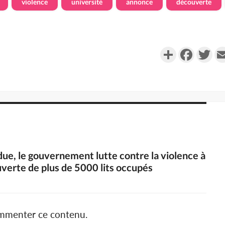
violence
université
annonce
découverte
Partager
Faceboo
Twi
due, le gouvernement lutte contre la violence à
uverte de plus de 5000 lits occupés
ommenter ce contenu.