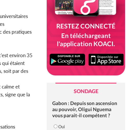
universitaires
des
RESTEZ CONNECTÉ
ec des pratiques
En téléchargeant
l'application KOACI.
c'est environ 35
 qui étaient
, soit par des
t calme et
SONDAGE
s, signe que la
Gabon : Depuis son ascension
au pouvoir, Oligui Nguema
vous parait-il compétent ?
isations
Oui