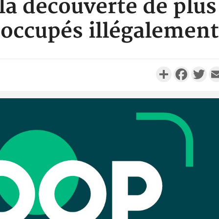
la découverte de plus 
occupés illégalement
Partager
Faceboo
Twi
Côte d'
résidue
sociétés
Côte d'Iv