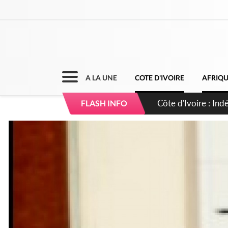
A LA UNE
COTE D'IVOIRE
AFRIQ
Sierra Leone : Un 
FLASH INFO
d'avance