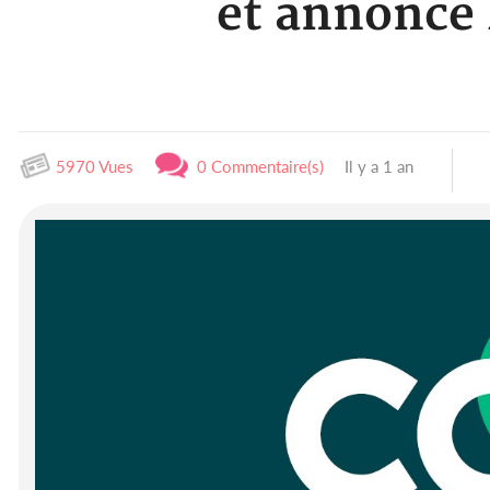
et annonce 
5970 Vues
0 Commentaire(s)
Il y a 1 an