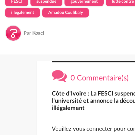
FESCI
suspendue
gouvernement
lutte contre
illégalement
Amadou Coulibaly
Par
Koaci
0 Commentaire(s)
Côte d'Ivoire : La FESCI suspen
l'université et annonce la déco
illégalement
Veuillez vous connecter pour c