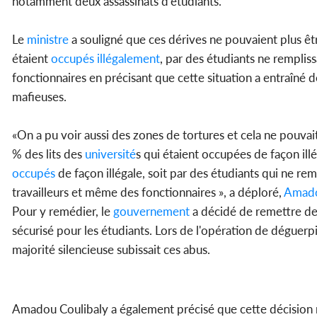
notamment deux assassinats d'étudiants.
Le
ministre
a souligné que ces dérives ne pouvaient plus être
étaient
occupés
illégalement
, par des étudiants ne remplis
fonctionnaires en précisant que cette situation a entraîné d
mafieuses.
«On a pu voir aussi des zones de tortures et cela ne pouvait
% des lits des
université
s qui étaient occupées de façon illé
occupés
de façon illégale, soit par des étudiants qui ne re
travailleurs et même des fonctionnaires », a déploré,
Amado
Pour y remédier, le
gouvernement
a décidé de remettre de 
sécurisé pour les étudiants. Lors de l'opération de déguerp
majorité silencieuse subissait ces abus.
Amadou Coulibaly a également précisé que cette décision 