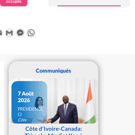
occupés
k
tter
Email
Gmail
Messenger
WhatsApp
Communiqués
7 Août
2026
PRESIDENCE
CI
Côte
d'Ivoire
Côte d'Ivoire-Canada: