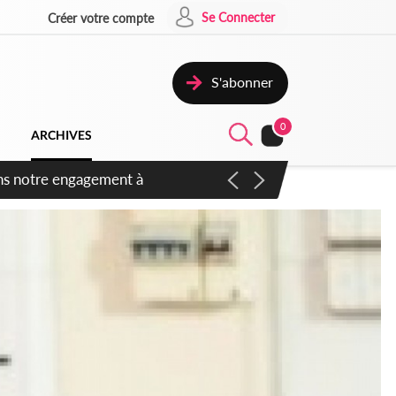
Se Connecter
Créer votre compte
S'abonner
0
ARCHIVES
 des amendements, un exclu