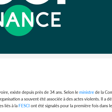
Abidjan
partenaria
Côte d'I
CAFOP 202
d'admissi
voire, existe depuis près de 34 ans. Selon le
ministre
de la Co
organisation a souvent été associée à des actes violents. Il a d
s liés à la
FESCI
ont été signalés pour la première fois dans l