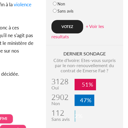
Non
in à la
violence
Sans avis
+ Voir les
donc à ces
'il ne s'agit pas
resultats
t le ministère de
e sur nos
DERNIER SONDAGE
Côte d'Ivoire: Etes-vous surpris
par le non-renouvellement du
contrat de Emerse Faé ?
é décidée.
3128
51%
Oui
2902
47%
Non
112
2%
FMI
Sans avis