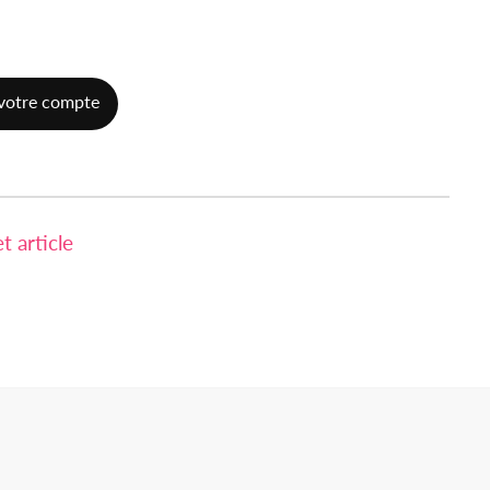
votre compte
 article