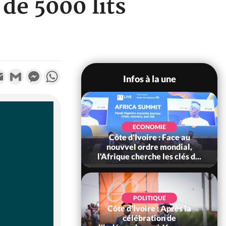
de 5000 lits
k
tter
Email
Gmail
Messenger
WhatsApp
Infos à la une
SOCIÉTÉ
Ivoire : Stocks
ECONOMIE
ls de cacao, des
Côte d'Ivoire : Face au
 coopératives et
nouvvel ordre mondial,
ach...
l'Afrique cherche les clés d...
POLITIQUE
Côte d'Ivoire : Après la
POLITIQUE
oire : Diplomatie,
célébration de