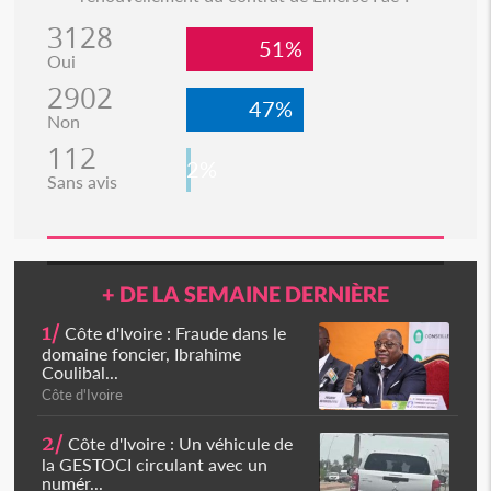
3128
51%
Oui
2902
47%
Non
112
2%
Sans avis
+ DE LA SEMAINE DERNIÈRE
1/
Côte d'Ivoire : Fraude dans le
domaine foncier, Ibrahime
Coulibal...
Côte d'Ivoire
2/
Côte d'Ivoire : Un véhicule de
la GESTOCI circulant avec un
numér...