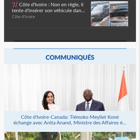
7/
Côte d'Ivoire : Non en règle, il
tente d'insérer son véhicule dan...
Côte d'Ivoire
COMMUNIQUÉS
Côte d'Ivoire-Canada: Tiémoko Meyliet Koné
échange avec Anita Anand, Ministre des Affaires é...