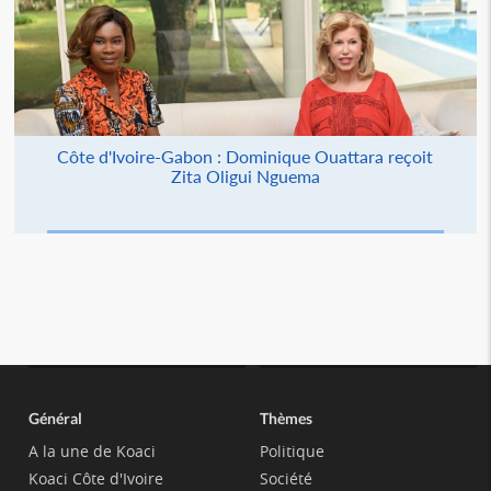
Côte d'Ivoire-Gabon : Dominique Ouattara reçoit
Zita Oligui Nguema
Général
Thèmes
A la une de Koaci
Politique
Koaci Côte d'Ivoire
Société