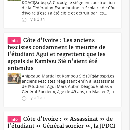
KOACI)&nbsp;À Cocody, le siège en construction
de la Fédération Estudiantine et Scolaire de Côte
d’Ivoire (Fesci) a été ciblé et détruit par les...
il y a 1 an
Côte d'Ivoire : Les anciens
Info
fescistes condamnent le meurtre de
l'étudiant Agui et regrettent que les
appels de Kambou Sié n'aient été
entendus
Ahipeaud Martial et Kambou Sié (DR)&nbsp;Les
anciens Fescistes réagissent enfin à l’assassinat
de l’étudiant Agui Mars Aubin Déagoué, alias «
Général Sorcier », âgé de 49 ans, en Master 2, o...
il y a 1 an
Côte d'Ivoire : « Assassinat » de
Info
l'étudiant « Général sorcier », la JPDCI