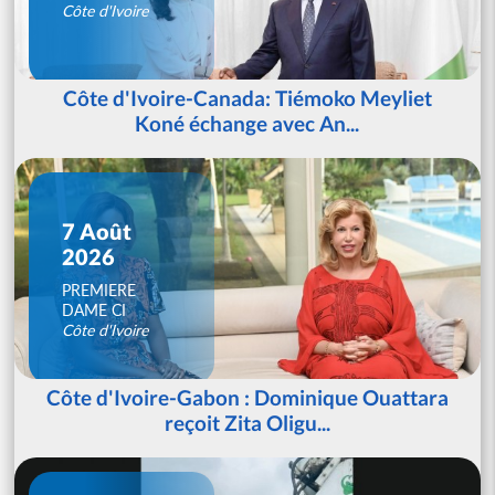
Côte d'Ivoire
Côte d'Ivoire-Canada: Tiémoko Meyliet
Koné échange avec An...
7 Août
2026
PREMIERE
DAME CI
Côte d'Ivoire
Côte d'Ivoire-Gabon : Dominique Ouattara
reçoit Zita Oligu...