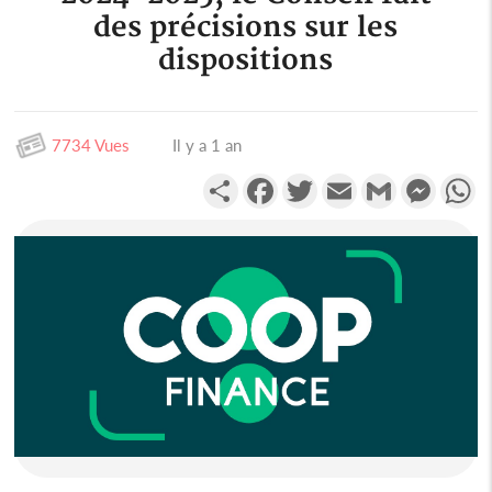
des précisions sur les
dispositions
7734 Vues
Il y a 1 an
Partager
Facebook
Twitter
Email
Gmail
Messen
W