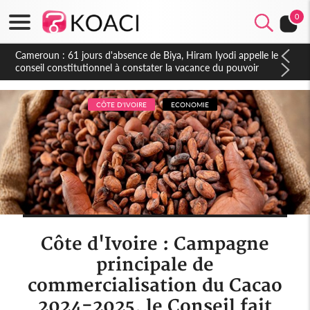
0
Côte d'Ivoire : Fin de la pagaille au PDCI-RDA, Lessiehi bannit
les mouvements sauvages
CÔTE D'IVOIRE
ECONOMIE
Côte d'Ivoire : Campagne
principale de
commercialisation du Cacao
2024-2025, le Conseil fait