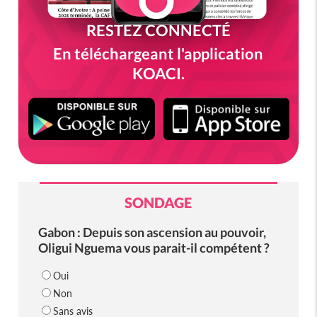
RESTEZ CONNECTÉ
En téléchargeant l'application
KOACI.
SONDAGE
Gabon : Depuis son ascension au pouvoir,
Oligui Nguema vous parait-il compétent ?
Oui
Non
Sans avis