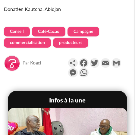
Donatien Kautcha, Abidjan
Conseil
Café-Cacao
Campagne
commercialisation
producteurs
Partager
Facebook
Twitter
Email
Gmail
Par
Koaci
Messenger
WhatsApp
Infos à la une