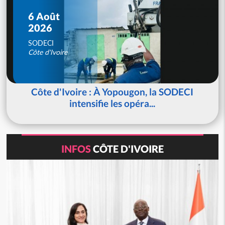
6 Août
2026
SODECI
Côte d'Ivoire
Côte d'Ivoire : À Yopougon, la SODECI
intensifie les opéra...
INFOS
CÔTE D'IVOIRE