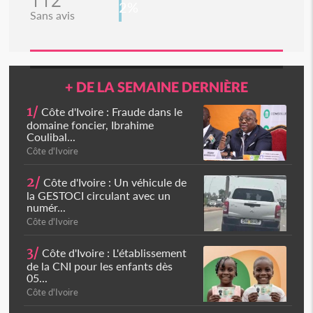
112
2%
Sans avis
+ DE LA SEMAINE DERNIÈRE
1/
Côte d'Ivoire : Fraude dans le
domaine foncier, Ibrahime
Coulibal...
Côte d'Ivoire
2/
Côte d'Ivoire : Un véhicule de
la GESTOCI circulant avec un
numér...
Côte d'Ivoire
3/
Côte d'Ivoire : L'établissement
de la CNI pour les enfants dès
05...
Côte d'Ivoire