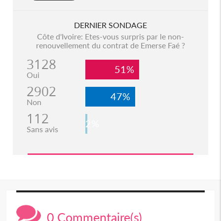
DERNIER SONDAGE
Côte d'Ivoire: Etes-vous surpris par le non-
renouvellement du contrat de Emerse Faé ?
3128
51%
Oui
2902
47%
Non
112
2%
Sans avis
0 Commentaire(s)