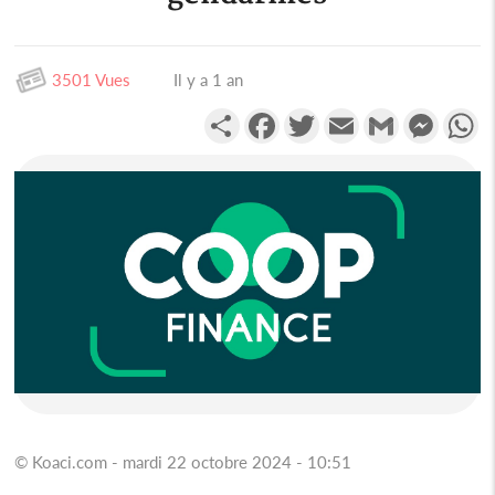
3501 Vues
Il y a 1 an
Partager
Facebook
Twitter
Email
Gmail
Messen
W
© Koaci.com - mardi 22 octobre 2024 - 10:51