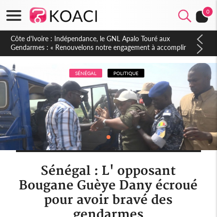
0
Sierra Leone : Un projet de réforme constitutionnelle en
gestation, points clés des amendements, un exclu d'avance
SÉNÉGAL
POLITIQUE
Sénégal : L' opposant
Bougane Guèye Dany écroué
pour avoir bravé des
gendarmes