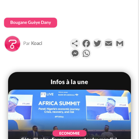
Bougane Guèye Dany
Partager
Facebook
Twitter
Email
Gmail
Par
Koaci
Messenger
WhatsApp
Infos à la une
ECONOMIE