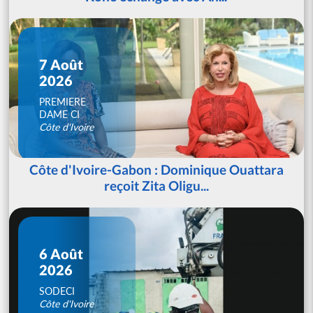
7 Août
2026
PREMIERE
DAME CI
Côte d'Ivoire
Côte d'Ivoire-Gabon : Dominique Ouattara
reçoit Zita Oligu...
6 Août
2026
SODECI
Côte d'Ivoire