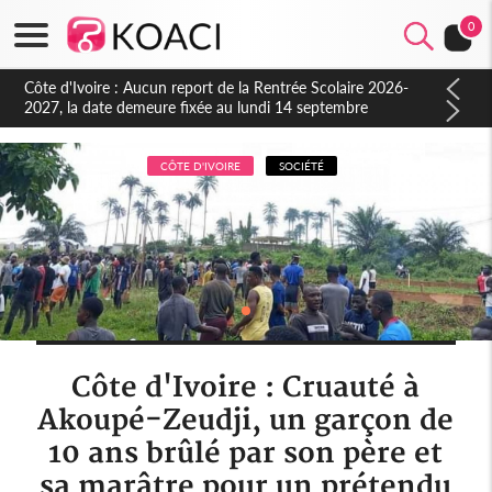
0
Côte d'Ivoire : Indépendance à Blahou, le sous-préfet : « La
fête nous invite à mesurer le chemin parcouru et à renouveler
notre engagement collectif en faveur du développement »
CÔTE D'IVOIRE
SOCIÉTÉ
Côte d'Ivoire : Cruauté à
Akoupé-Zeudji, un garçon de
10 ans brûlé par son père et
sa marâtre pour un prétendu