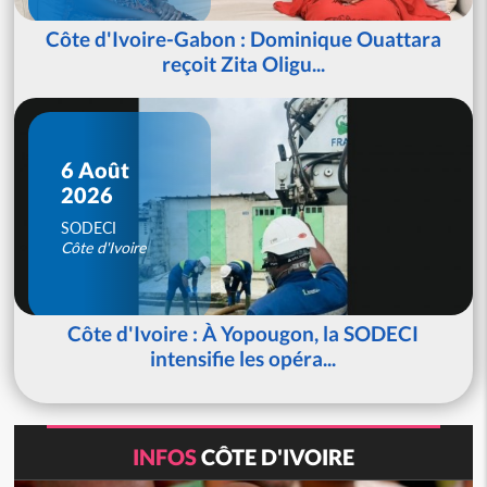
Côte d'Ivoire-Gabon : Dominique Ouattara
reçoit Zita Oligu...
6 Août
2026
SODECI
Côte d'Ivoire
Côte d'Ivoire : À Yopougon, la SODECI
intensifie les opéra...
INFOS
CÔTE D'IVOIRE