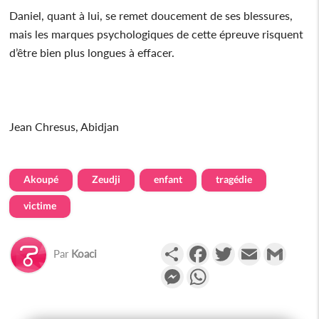
Daniel, quant à lui, se remet doucement de ses blessures,
mais les marques psychologiques de cette épreuve risquent
d’être bien plus longues à effacer.
Jean Chresus, Abidjan
Akoupé
Zeudji
enfant
tragédie
victime
Partager
Facebook
Twitter
Email
Gmail
Par
Koaci
Messenger
WhatsApp