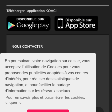
Télécharger l'application KOACI
NOUS CONTACTER
contact@koaci.com
koaci@yahoo.fr
En poursuivant votre navigation sur ce site, vous
+225 07 08 85 52 93
acceptez l'utilisation de Cookies pour vous
proposer des publicités adaptées à vos centres
d'intérêts, pour réaliser des statistiques de
NEWSLETTER
navigation, et pour faciliter le partage
Restez connecté via notre newsletter
d'information sur les réseaux sociaux.
S'abonner
Pour en savoir plus et paramétrer les cookies,
Se désabonner
cliquer ici