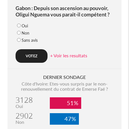
Gabon : Depuis son ascension au pouvoir,
Oligui Nguema vous parait-il compétent ?
Oui
Non
Sans avis
+ Voir les resultats
DERNIER SONDAGE
Côte d'Ivoire: Etes-vous surpris par le non-
renouvellement du contrat de Emerse Faé ?
3128
51%
Oui
2902
47%
Non