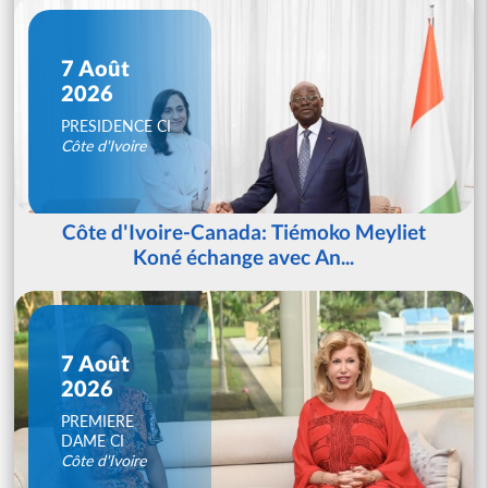
7 Août
2026
PRESIDENCE CI
Côte d'Ivoire
Côte d'Ivoire-Canada: Tiémoko Meyliet
Koné échange avec An...
7 Août
2026
PREMIERE
DAME CI
Côte d'Ivoire