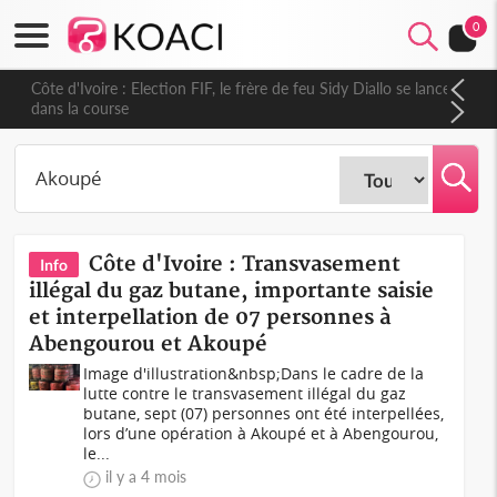
0
Côte d'Ivoire : Election FIF, le frère de feu Sidy Diallo se lance
dans la course
Côte d'Ivoire : Transvasement
Info
illégal du gaz butane, importante saisie
et interpellation de 07 personnes à
Abengourou et Akoupé
Image d'illustration&nbsp;Dans le cadre de la
lutte contre le transvasement illégal du gaz
butane, sept (07) personnes ont été interpellées,
lors d’une opération à Akoupé et à Abengourou,
le...
il y a 4 mois