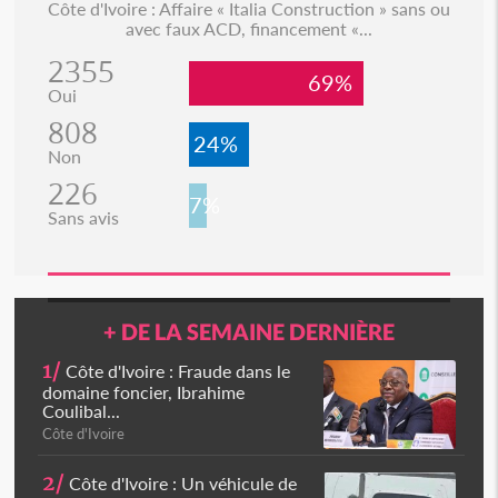
Côte d'Ivoire : Affaire « Italia Construction » sans ou
avec faux ACD, financement «...
2355
69%
Oui
808
24%
Non
226
7%
Sans avis
+ DE LA SEMAINE DERNIÈRE
1/
Côte d'Ivoire : Fraude dans le
domaine foncier, Ibrahime
Coulibal...
Côte d'Ivoire
2/
Côte d'Ivoire : Un véhicule de