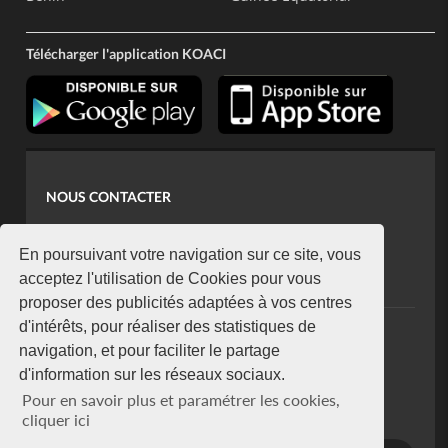
Télécharger l'application KOACI
NOUS CONTACTER
contact@koaci.com
koaci@yahoo.fr
En poursuivant votre navigation sur ce site, vous
+225 07 08 85 52 93
acceptez l'utilisation de Cookies pour vous
proposer des publicités adaptées à vos centres
d'intérêts, pour réaliser des statistiques de
NEWSLETTER
navigation, et pour faciliter le partage
Restez connecté via notre newsletter
d'information sur les réseaux sociaux.
S'abonner
Pour en savoir plus et paramétrer les cookies,
Se désabonner
cliquer ici