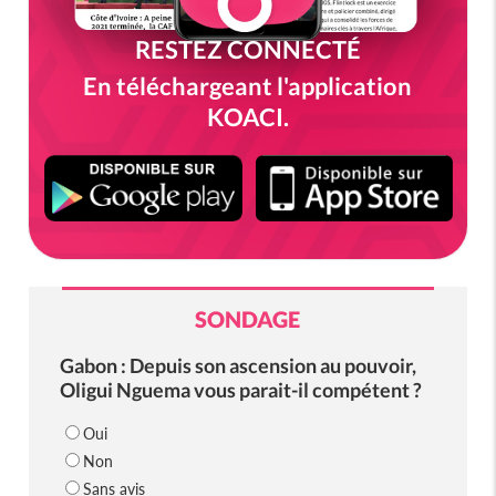
RESTEZ CONNECTÉ
En téléchargeant l'application
KOACI.
SONDAGE
Gabon : Depuis son ascension au pouvoir,
Oligui Nguema vous parait-il compétent ?
Oui
Non
Sans avis