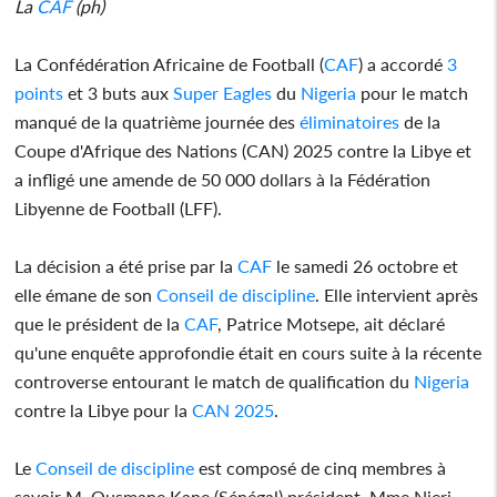
La
CAF
(ph)
La Confédération Africaine de Football (
CAF
) a accordé
3
points
et 3 buts aux
Super Eagles
du
Nigeria
pour le match
manqué de la quatrième journée des
éliminatoires
de la
Coupe d'Afrique des Nations (CAN) 2025 contre la Libye et
a infligé une amende de 50 000 dollars à la Fédération
Libyenne de Football (LFF).
La décision a été prise par la
CAF
le samedi 26 octobre et
elle émane de son
Conseil de discipline
. Elle intervient après
que le président de la
CAF
, Patrice Motsepe, ait déclaré
qu'une enquête approfondie était en cours suite à la récente
controverse entourant le match de qualification du
Nigeria
contre la Libye pour la
CAN 2025
.
Le
Conseil de discipline
est composé de cinq membres à
savoir M. Ousmane Kane (Sénégal) président, Mme Njeri