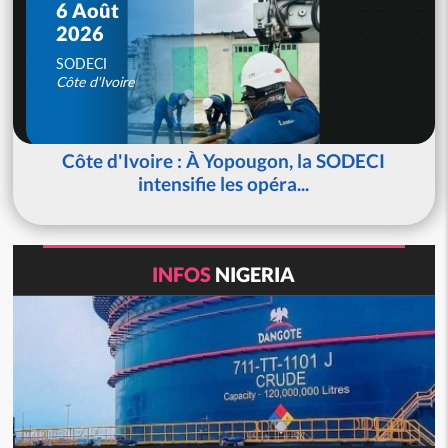
6 Août
2026
SODECI
Côte d'Ivoire
Côte d'Ivoire : À Yopougon, la SODECI
intensifie les opéra...
INFOS
NIGERIA