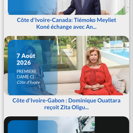
Côte d'Ivoire-Canada: Tiémoko Meyliet
Koné échange avec An...
7 Août
2026
PREMIERE
DAME CI
Côte d'Ivoire
Côte d'Ivoire-Gabon : Dominique Ouattara
reçoit Zita Oligu...