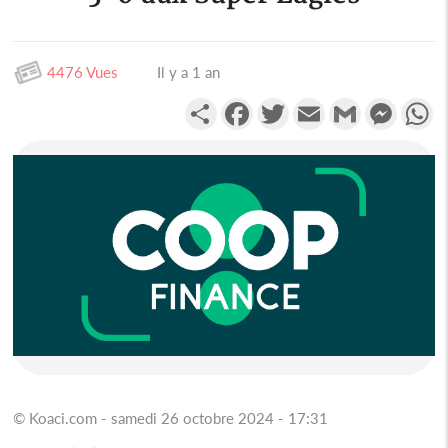
4476 Vues
Il y a 1 an
Partager
Facebook
Twitter
Email
Gmail
Messen
W
© Koaci.com - samedi 26 octobre 2024 - 17:31