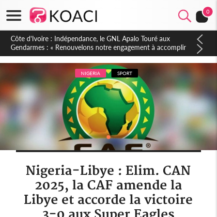
0
Sierra Leone : Un projet de réforme constitutionnelle en
gestation, points clés des amendements, un exclu d'avance
NIGERIA
SPORT
Nigeria-Libye : Elim. CAN
2025, la CAF amende la
Libye et accorde la victoire
3-0 aux Super Eagles