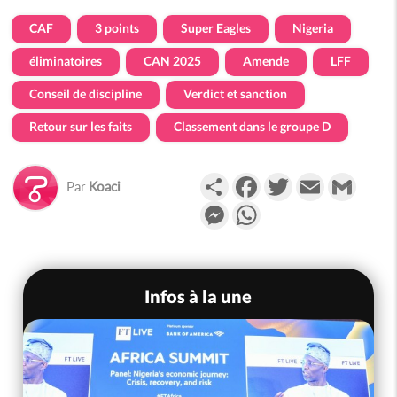
CAF
3 points
Super Eagles
Nigeria
éliminatoires
CAN 2025
Amende
LFF
Conseil de discipline
Verdict et sanction
Retour sur les faits
Classement dans le groupe D
Partager
Facebook
Twitter
Email
Gmail
Par
Koaci
Messenger
WhatsApp
Infos à la une