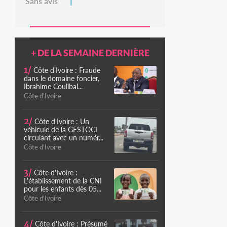
Sans avis
+ DE LA SEMAINE DERNIÈRE
1/
Côte d'Ivoire : Fraude
dans le domaine foncier,
Ibrahime Coulibal...
Côte d'Ivoire
2/
Côte d'Ivoire : Un
véhicule de la GESTOCI
circulant avec un numér...
Côte d'Ivoire
3/
Côte d'Ivoire :
L'établissement de la CNI
pour les enfants dès 05...
Côte d'Ivoire
4/
Côte d'Ivoire : Présumé