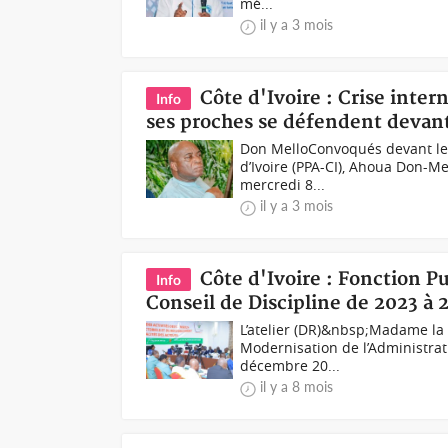
mé...
il y a 3 mois
Côte d'Ivoire : Crise inte
Info
ses proches se défendent devant 
Don MelloConvoqués devant le C
d’Ivoire (PPA-CI), Ahoua Don-Me
mercredi 8...
il y a 3 mois
Côte d'Ivoire : Fonction P
Info
Conseil de Discipline de 2023 à 
L’atelier (DR)&nbsp;Madame la M
Modernisation de l’Administrat
décembre 20...
il y a 8 mois