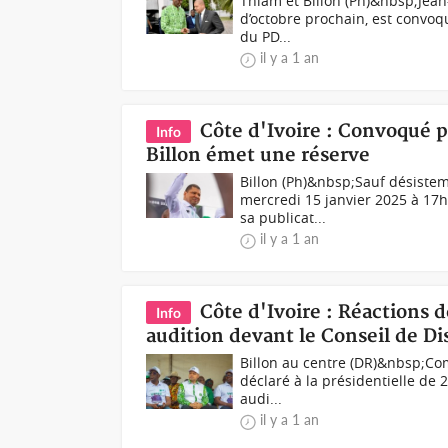
Thiam et Billon (Ph)&nbsp;Jean-
d’octobre prochain, est convoq
du PD...
il y a 1 an
Côte d'Ivoire : Convoqué p
Info
Billon émet une réserve
Billon (Ph)&nbsp;Sauf désistem
mercredi 15 janvier 2025 à 17
sa publicat...
il y a 1 an
Côte d'Ivoire : Réactions d
Info
audition devant le Conseil de Di
Billon au centre (DR)&nbsp;Com
déclaré à la présidentielle de 
audi...
il y a 1 an