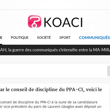
COMMUNIQUÉS
UE
POLITIQUE
SOCIÉTÉ
SPORT
RAH, la guerre des communiqués s'intensifie entre la MA-MI
le projet de précompte sur les salaires des agents
r le conseil de discipline du PPA-CI, voici le
 conseil de discipline du PPA-CI à la suite de sa candidature
x 1er vice-président du parti de Laurent Gbagbo avait déposé un