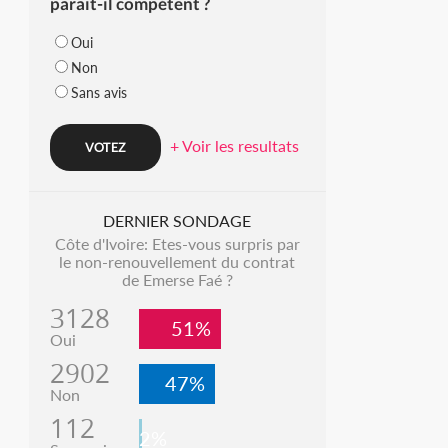
parait-il compétent ?
Oui
Non
Sans avis
+ Voir les resultats
DERNIER SONDAGE
Côte d'Ivoire: Etes-vous surpris par
le non-renouvellement du contrat
de Emerse Faé ?
3128
51%
Oui
2902
47%
Non
112
2%