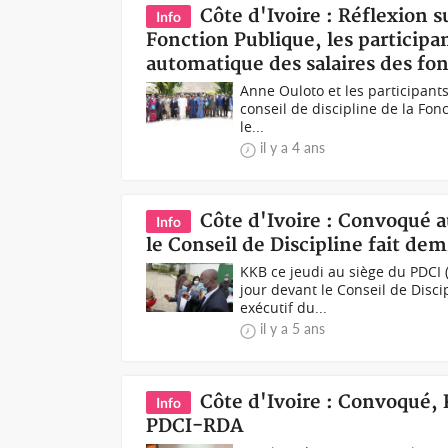
Côte d'Ivoire : Réflexion s
Info
Fonction Publique, les partici
automatique des salaires des fon
Anne Ouloto et les participants
conseil de discipline de la Fon
le...
il y a 4 ans
Côte d'Ivoire : Convoqué a
Info
le Conseil de Discipline fait de
KKB ce jeudi au siège du PDCI
jour devant le Conseil de Disci
exécutif du...
il y a 5 ans
Côte d'Ivoire : Convoqué, 
Info
PDCI-RDA