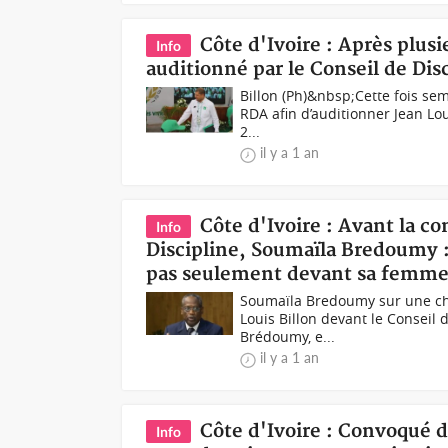
Côte d'Ivoire : Après plusi
Info
auditionné par le Conseil de Disc
Billon (Ph)&nbsp;Cette fois sem
RDA afin d’auditionner Jean Loui
2...
il y a 1 an
Côte d'Ivoire : Avant la c
Info
Discipline, Soumaïla Bredoumy 
pas seulement devant sa femm
Soumaïla Bredoumy sur une cha
Louis Billon devant le Conseil 
Brédoumy, e...
il y a 1 an
Côte d'Ivoire : Convoqué d
Info