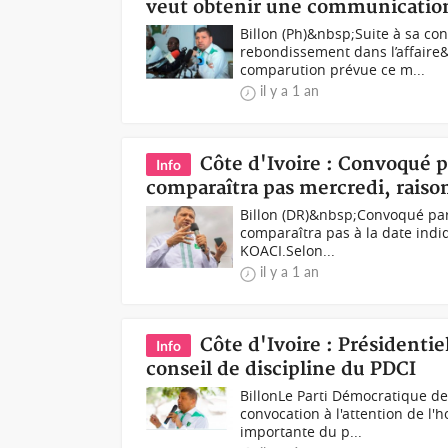
veut obtenir une communication 
Billon (Ph)&nbsp;Suite à sa co
rebondissement dans l’affaire&
comparution prévue ce m...
il y a 1 an
Côte d'Ivoire : Convoqué p
Info
comparaîtra pas mercredi, rais
Billon (DR)&nbsp;Convoqué par 
comparaîtra pas à la date indi
KOACI.Selon...
il y a 1 an
Côte d'Ivoire : Présidenti
Info
conseil de discipline du PDCI
BillonLe Parti Démocratique de
convocation à l'attention de l'h
importante du p...