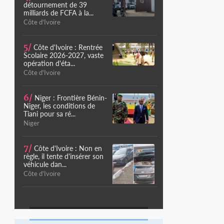
détournement de 39
milliards de FCFA à la...
Côte d'Ivoire
5/
Côte d'Ivoire : Rentrée
Scolaire 2026-2027, vaste
opération d'éta...
Côte d'Ivoire
6/
Niger : Frontière Bénin-
Niger, les conditions de
Tiani pour sa ré...
Niger
7/
Côte d'Ivoire : Non en
règle, il tente d'insérer son
véhicule dan...
Côte d'Ivoire