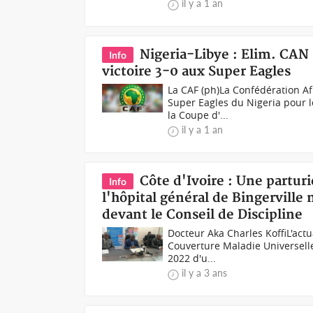
il y a 1 an
Nigeria-Libye : Elim. CAN 
Info
victoire 3-0 aux Super Eagles
La CAF (ph)La Confédération Afr
Super Eagles du Nigeria pour 
la Coupe d'...
il y a 1 an
Côte d'Ivoire : Une partu
Info
l'hôpital général de Bingerville
devant le Conseil de Discipline
Docteur Aka Charles KoffiL'actu
Couverture Maladie Universelle
2022 d'u...
il y a 3 ans