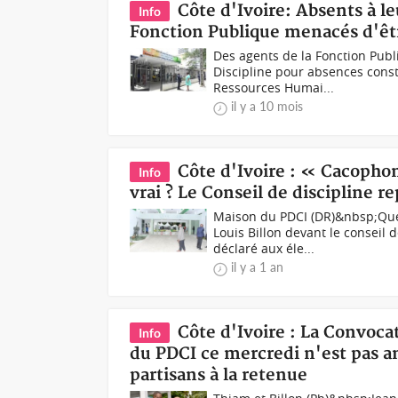
Côte d'Ivoire: Absents à le
Info
Fonction Publique menacés d'êtr
Des agents de la Fonction Publ
Discipline pour absences const
Ressources Humai...
il y a 10 mois
Côte d'Ivoire : « Cacopho
Info
vrai ? Le Conseil de discipline re
Maison du PDCI (DR)&nbsp;Que
Louis Billon devant le conseil 
déclaré aux éle...
il y a 1 an
Côte d'Ivoire : La Convocat
Info
du PDCI ce mercredi n'est pas an
partisans à la retenue