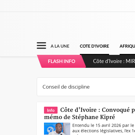
A LA UNE
COTE D'IVOIRE
AFRIQ
Côte d'Ivoire : MI
FLASH INFO
de gouvernance et 
Côte d'Ivoire : Convoqué pa
Info
mémo de Stéphane Kipré
Entendu le 15 avril 2026 par le
aux élections législatives, l’e