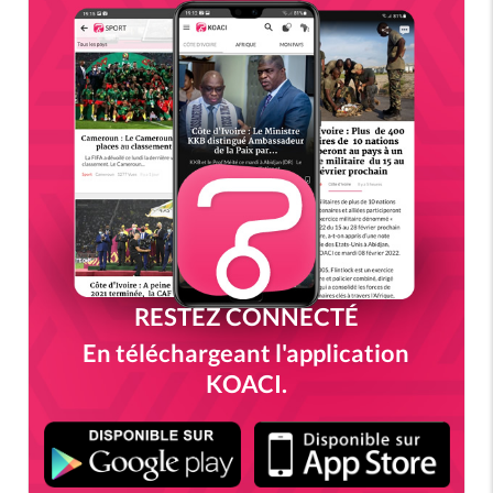
RESTEZ CONNECTÉ
En téléchargeant l'application
KOACI.