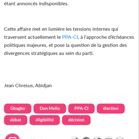
étant annoncés indisponibles.
Cette affaire met en lumière les tensions internes qui
traversent actuellement le
PPA-CI
, à l’approche d’échéances
politiques majeures, et pose la question de la gestion des
divergences stratégiques au sein du parti.
Jean Chresus, Abidjan
Gbagbo
Don Mello
PPA-CI
élection
débat
éligibilité
décision
Partager
Facebook
Twitter
Email
Gmail