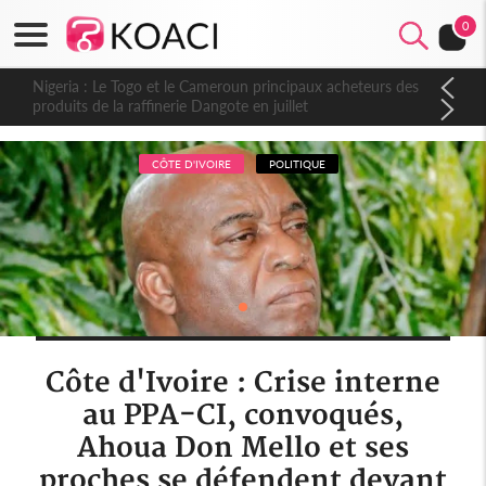
0
Nigeria : Le Togo et le Cameroun principaux acheteurs des
produits de la raffinerie Dangote en juillet
CÔTE D'IVOIRE
POLITIQUE
Côte d'Ivoire : Crise interne
au PPA-CI, convoqués,
Ahoua Don Mello et ses
proches se défendent devant