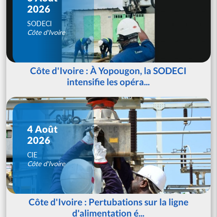
2026
SODECI
Côte d'Ivoire
Côte d'Ivoire : À Yopougon, la SODECI
intensifie les opéra...
4 Août
2026
CIE
Côte d'Ivoire
Côte d'Ivoire : Pertubations sur la ligne
d'alimentation é...