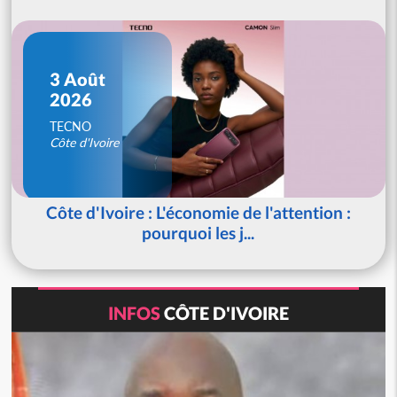
3 Août
2026
TECNO
Côte d'Ivoire
Côte d'Ivoire : L'économie de l'attention :
pourquoi les j...
INFOS
CÔTE D'IVOIRE