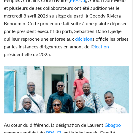
Peuples Africains Côte d’Ivoire (
PPA-CI
), Ahoua Don-Mello
et plusieurs de ses collaborateurs ont été auditionnés le
mercredi 8 avril 2026 au siège du parti, à Cocody Riviera
Bonoumin. Cette procédure fait suite à une plainte déposée
par le président exécutif du parti, Sébastien Dano Djédjé,
qui leur reproche une entorse aux
décision
s officielles prises
par les instances dirigeantes en amont de l’
élection
présidentielle de 2025.
Au cœur du différend, la désignation de Laurent
Gbagbo
comme candidat du
PPA-CI
, entérinée lors du Comité