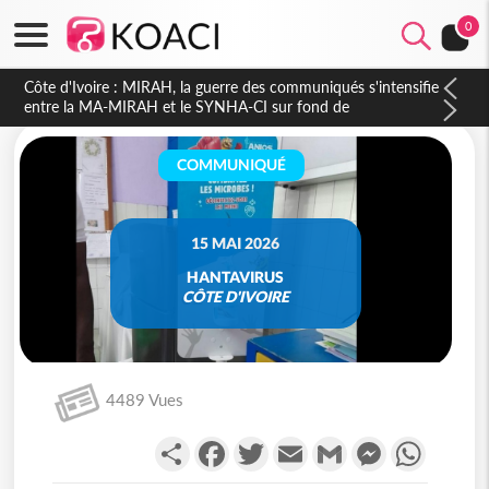
0
Côte d'Ivoire : Indépendance 2026, Thiam plaide pour un
environnement démocratique plus apaisé
COMMUNIQUÉ
15 MAI 2026
HANTAVIRUS
CÔTE D'IVOIRE
4489 Vues
Partager
Facebook
Twitter
Email
Gmail
Messenger
WhatsA