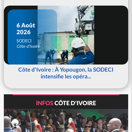
6 Août
2026
SODECI
Côte d'Ivoire
Côte d'Ivoire : À Yopougon, la SODECI
intensifie les opéra...
INFOS
CÔTE D'IVOIRE