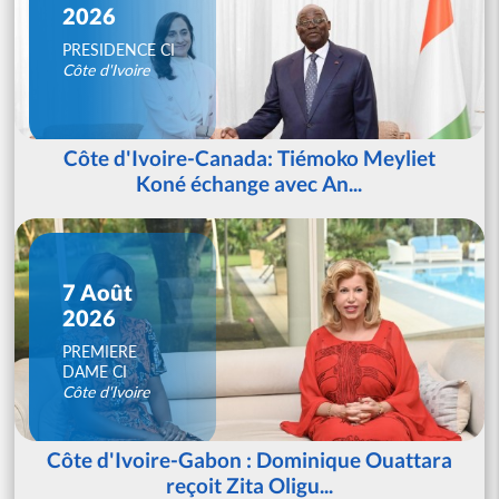
2026
PRESIDENCE CI
Côte d'Ivoire
Côte d'Ivoire-Canada: Tiémoko Meyliet
Koné échange avec An...
7 Août
2026
PREMIERE
DAME CI
Côte d'Ivoire
Côte d'Ivoire-Gabon : Dominique Ouattara
reçoit Zita Oligu...