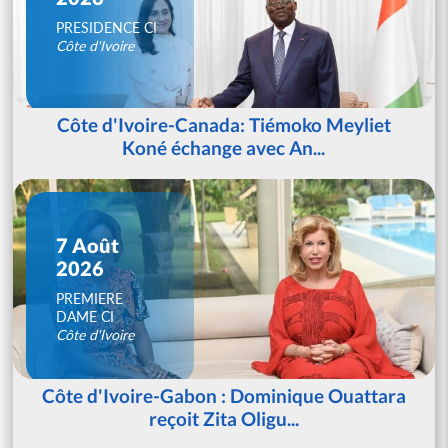
PRESIDENCE CI
Côte d'Ivoire
Côte d'Ivoire-Canada: Tiémoko Meyliet
Koné échange avec An...
7 Août
2026
PREMIERE
DAME CI
Côte d'Ivoire
Côte d'Ivoire-Gabon : Dominique Ouattara
reçoit Zita Oligu...