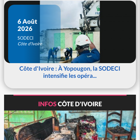
6 Août
2026
SODECI
Côte d'Ivoire
Côte d'Ivoire : À Yopougon, la SODECI
intensifie les opéra...
INFOS
CÔTE D'IVOIRE