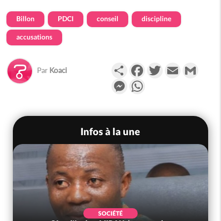
Billon
PDCI
conseil
discipline
accusations
Partager
Facebook
Twitter
Email
Gmail
Par
Koaci
Messenger
WhatsApp
Infos à la une
SOCIÉTÉ