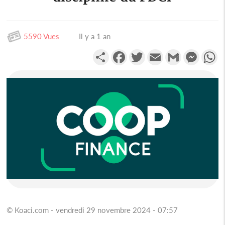
5590 Vues
Il y a 1 an
Partager
Facebook
Twitter
Email
Gmail
Messen
W
© Koaci.com - vendredi 29 novembre 2024 - 07:57