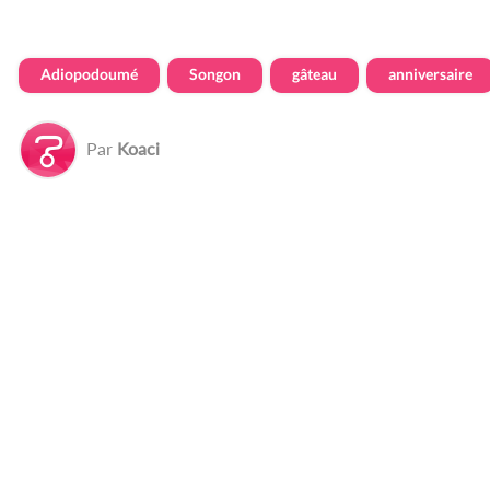
Adiopodoumé
Songon
gâteau
anniversaire
Par
Koaci