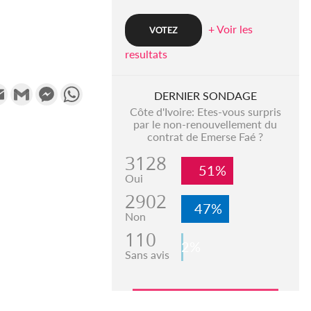
+ Voir les
resultats
k
tter
Email
Gmail
Messenger
WhatsApp
DERNIER SONDAGE
Côte d'Ivoire: Etes-vous surpris
par le non-renouvellement du
contrat de Emerse Faé ?
3128
51%
Oui
2902
47%
Non
110
2%
Sans avis