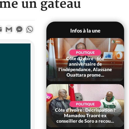
mmé un gâteau
k
tter
Email
Gmail
Messenger
WhatsApp
Infos à la une
POLITIQUE
POLITIQUE
un : 61 jours
Côte d'Ivoire : 66è
e de Biya, Hiram
anniversaire de
pelle le conseil
l'indépendance, Alassane
const...
Ouattara prome...
SOCIÉTÉ
POLITIQUE
voire : Ouattara
Côte d'Ivoire : Décrispation ?
 sanctions contre
Mamadou Traoré ex
erpissements i...
conseiller de Soro a recou...