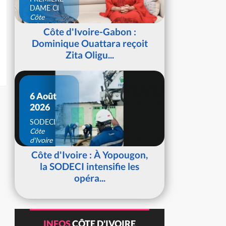
DAME CI
Côte
d'Ivoire
Côte d'Ivoire-Gabon :
Dominique Ouattara reçoit
Zita Oligu...
6 Août
2026
SODECI
Côte
d'Ivoire
Côte d'Ivoire : À Yopougon,
la SODECI intensifie les
opéra...
INFOS
CÔTE D'IVOIRE