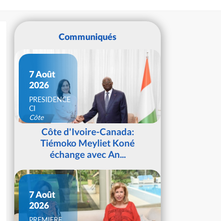
Communiqués
7 Août
2026
PRESIDENCE
CI
Côte
d'Ivoire
Côte d'Ivoire-Canada:
Tiémoko Meyliet Koné
échange avec An...
7 Août
2026
PREMIERE