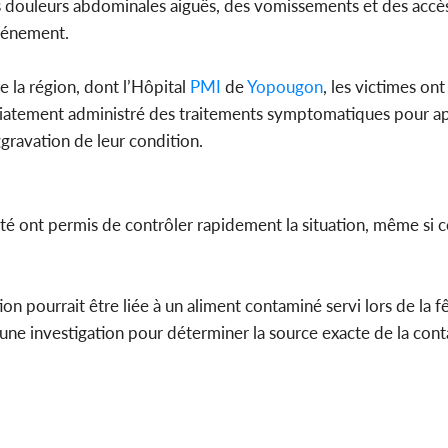
 douleurs abdominales aiguës, des vomissements et des accès
événement.
e la région, dont l’Hôpital
PMI
de
Yopougon
, les victimes ont
iatement administré des traitements symptomatiques pour apa
aggravation de leur condition.
nté ont permis de contrôler rapidement la situation, même si c
on pourrait être liée à un aliment contaminé servi lors de la fê
cé une investigation pour déterminer la source exacte de la con