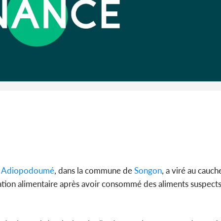
Côte d'Ivoi
Alassane 
la gr
à
Adiopodoumé
, dans la commune de
Songon
, a viré au cauc
xication alimentaire après avoir consommé des aliments suspec