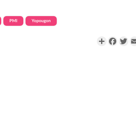
PMI
Yopougon
Partager
Faceboo
Twi