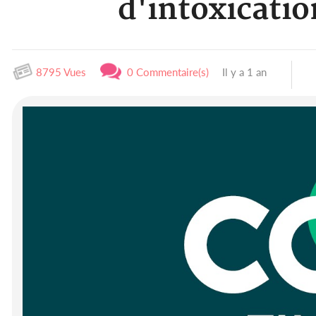
d'intoxicati
8795 Vues
0 Commentaire(s)
Il y a 1 an