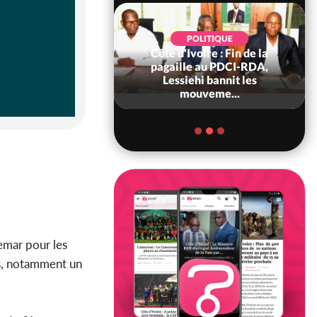
POLITIQUE
Côte d'Ivoire : Fin de la
POLITIQUE
re : Fête nationale,
pagaille au PDCI-RDA,
Ouattara accorde
Lessiehi bannit les
âce à 4 661...
mouveme...
hemar pour les
ts, notamment un