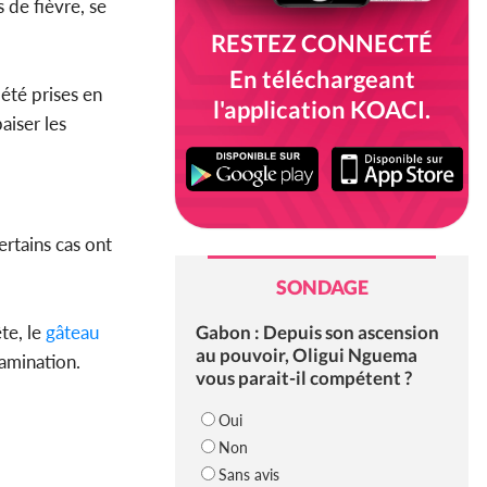
 de fièvre, se
RESTEZ CONNECTÉ
En téléchargeant
 été prises en
l'application KOACI.
iser les
ertains cas ont
SONDAGE
Gabon : Depuis son ascension
te, le
gâteau
au pouvoir, Oligui Nguema
tamination.
vous parait-il compétent ?
Oui
Non
Sans avis