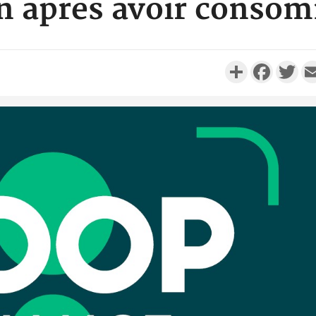
on après avoir conso
Partager
Faceboo
Twi
Camero
d'absenc
Iyodi ap
Côte d'I
promet des
les dégu