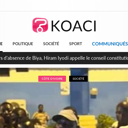
COMMUNIQUÉS
UE
POLITIQUE
SOCIÉTÉ
SPORT
n de la pagaille au PDCI-RDA, Lessiehi bannit les mouvements 
CÔTE D'IVOIRE
SOCIÉTÉ