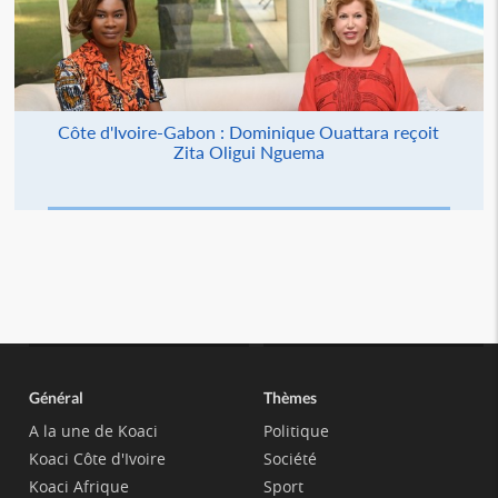
Côte d'Ivoire-Gabon : Dominique Ouattara reçoit
Zita Oligui Nguema
Général
Thèmes
A la une de Koaci
Politique
Koaci Côte d'Ivoire
Société
Koaci Afrique
Sport