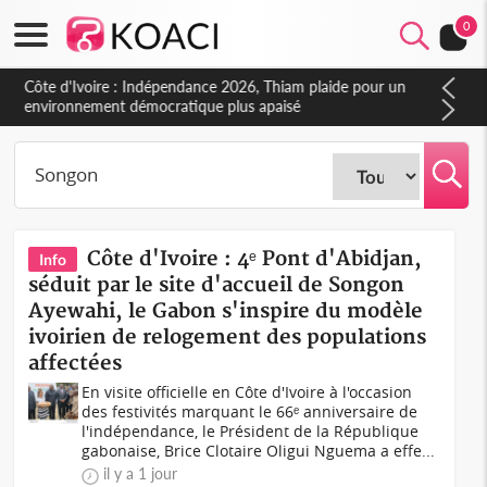
0
Côte d'Ivoire : Indépendance 2026, Thiam plaide pour un
environnement démocratique plus apaisé
Côte d'Ivoire : 4ᵉ Pont d'Abidjan,
Info
séduit par le site d'accueil de Songon
Ayewahi, le Gabon s'inspire du modèle
ivoirien de relogement des populations
affectées
En visite officielle en Côte d'Ivoire à l'occasion
des festivités marquant le 66ᵉ anniversaire de
l'indépendance, le Président de la République
gabonaise, Brice Clotaire Oligui Nguema a effe...
il y a 1 jour