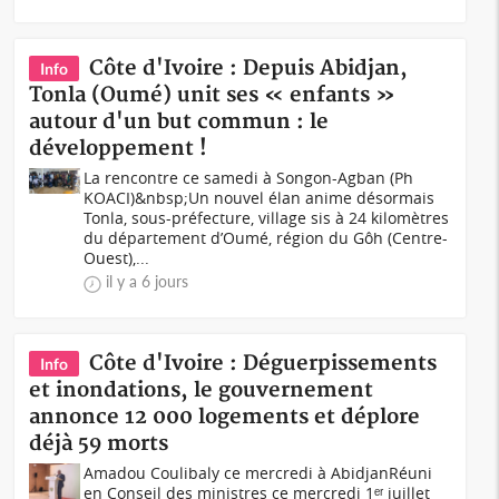
Côte d'Ivoire : Depuis Abidjan,
Info
Tonla (Oumé) unit ses « enfants »
autour d'un but commun : le
développement !
La rencontre ce samedi à Songon-Agban (Ph
KOACI)&nbsp;Un nouvel élan anime désormais
Tonla, sous-préfecture, village sis à 24 kilomètres
du département d’Oumé, région du Gôh (Centre-
Ouest),...
il y a 6 jours
Côte d'Ivoire : Déguerpissements
Info
et inondations, le gouvernement
annonce 12 000 logements et déplore
déjà 59 morts
Amadou Coulibaly ce mercredi à AbidjanRéuni
en Conseil des ministres ce mercredi 1ᵉʳ juillet