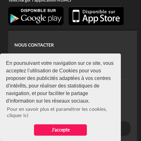
NOUS CONTACTER
contact@koaci.com
koaci@yahoo.fr
En poursuivant votre navigation sur ce site, vous
+225 07 08 85 52 93
acceptez l'utilisation de Cookies pour vous
proposer des publicités adaptées à vos centres
d'intérêts, pour réaliser des statistiques de
NEWSLETTER
navigation, et pour faciliter le partage
Restez connecté via notre newsletter
d'information sur les réseaux sociaux.
S'abonner
Pour en savoir plus et paramétrer les cookies,
Se désabonner
cliquer ici
J'accepte