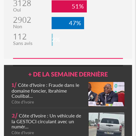
3128
51%
Oui
2902
47%
Non
112
2%
Sans avis
+ DE LA SEMAINE DERNIÈRE
1/
Côte d'Ivoire : Fraude dans le
domaine foncier, Ibrahime
Coulibal...
Côte d'Ivoire
2/
Côte d'Ivoire : Un véhicule de
la GESTOCI circulant avec un
numér...
Côte d'Ivoire