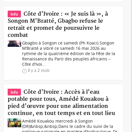
Côte d'Ivoire : « Je suis là », à
Info
Songon M'Bratté, Gbagbo refuse le
retrait et promet de poursuivre le
combat
Gbagbo à Songon ce samedi (Ph Koaci) Songon
M’Bratté a vibré ce samedi 16 mai 2026 au
rythme de la quatrième édition de la Fête de la
Renaissance du Parti des peuples africains –
Côte d’Ivoi...
il y a 2 mois
Côte d'Ivoire : Accès à l'eau
Info
potable pour tous, Amédé Kouakou à
pied d'œuvre pour une alimentation
continue, en tout temps et en tout lieu
Amédé Kouakou mercredi à Songon
(DR)&nbsp;&nbsp;Dans le cadre du suivi de la
politique nationale en matière d’hydraulique, Dr