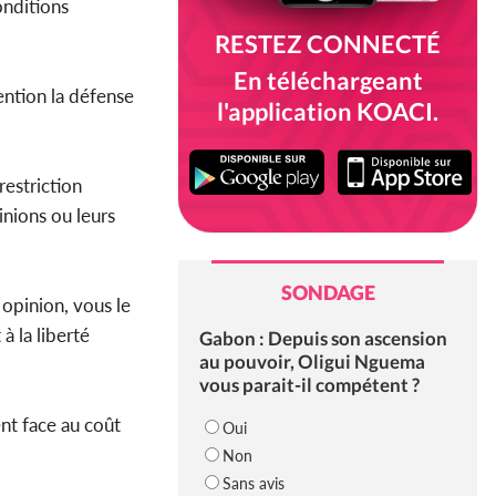
onditions
RESTEZ CONNECTÉ
En téléchargeant
vention la défense
l'application KOACI.
estriction
inions ou leurs
SONDAGE
opinion, vous le
à la liberté
Gabon : Depuis son ascension
au pouvoir, Oligui Nguema
vous parait-il compétent ?
nt face au coût
Oui
Non
Sans avis