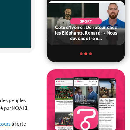
SOCIÉTÉ
SPORT
voire : MIRAH, la
Côte d'Ivoire : De retour chez
des communiqués
les Eléphants, Renard : « Nous
ie entre la MA-M...
devons être e...
 des peuples
té par KOACI.
cours
à forte