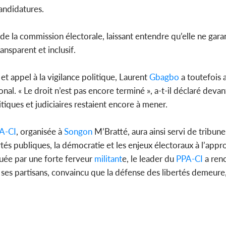
candidatures.
e la commission électorale, laissant entendre qu’elle ne garant
ansparent et inclusif.
et appel à la vigilance politique, Laurent
Gbagbo
a toutefois
nal. « Le droit n’est pas encore terminé », a-t-il déclaré devan
tiques et judiciaires restaient encore à mener.
A-CI
, organisée à
Songon
M’Bratté, aura ainsi servi de tribun
ertés publiques, la démocratie et les enjeux électoraux à l’app
uée par une forte ferveur
militant
e, le leader du
PPA-CI
a ren
es partisans, convaincu que la défense des libertés demeure, 