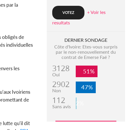
es par la
+ Voir les
resultats
s obligés de
DERNIER SONDAGE
és individuelles
Côte d'Ivoire: Etes-vous surpris
par le non-renouvellement du
contrat de Emerse Faé ?
3128
nvers les
51%
Oui
2902
47%
Non
u’aux Ivoiriens
112
, promettant de
2%
Sans avis
lutte qu’il dit