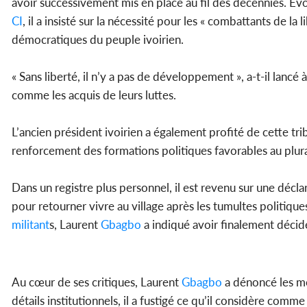
avoir successivement mis en place au fil des décennies. Évo
CI
, il a insisté sur la nécessité pour les « combattants de la
démocratiques du peuple ivoirien.
« Sans liberté, il n’y a pas de développement », a-t-il lancé 
comme les acquis de leurs luttes.
L’ancien président ivoirien a également profité de cette t
renforcement des formations politiques favorables au plura
Dans un registre plus personnel, il est revenu sur une déclar
pour retourner vivre au village après les tumultes politique
militant
s, Laurent
Gbagbo
a indiqué avoir finalement décidé
Au cœur de ses critiques, Laurent
Gbagbo
a dénoncé les mod
détails institutionnels, il a fustigé ce qu’il considère comm