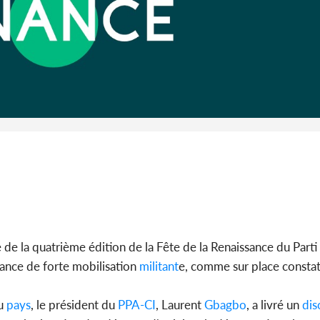
Côte d'I
guerre 
s'intensif
e la quatrième édition de la Fête de la Renaissance du Parti
iance de forte mobilisation
militant
e, comme sur place consta
du
pays
, le président du
PPA-CI
, Laurent
Gbagbo
, a livré un
dis