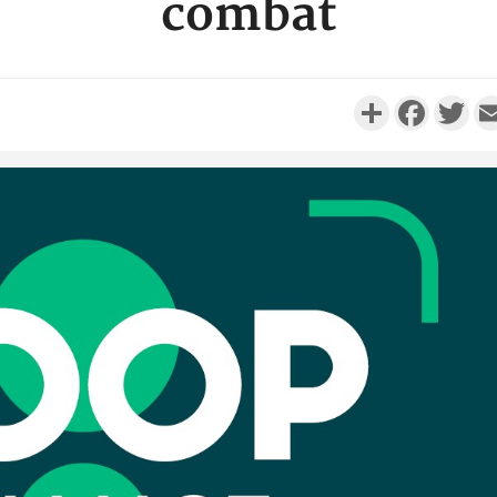
combat
Partager
Faceboo
Twi
Côte d'Ivo
réussi du
Adama 
Côte 
anni
l'Indépend
Dé