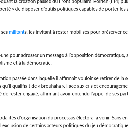
quant la création passée du Front populaire ivoirien (FPI) pui
 liberté » de disposer d’outils politiques capables de porter les 
à ses
militant
s, les invitant à rester mobilisés pour préserver ce
ribune pour adresser un message à l’opposition démocratique, 
lisme et à la démocratie.
ation passée dans laquelle il affirmait vouloir se retirer de la 
s qu’il qualifiait de « brouhaha ». Face aux cris et encouragem
 de rester engagé, affirmant avoir entendu l’appel de ses part
alités d’organisation du processus électoral à venir. Sans en
e l’exclusion de certains acteurs politiques du jeu démocratique