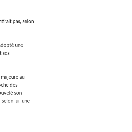
irait pas, selon
 adopté une
t ses
e majeure au
roche des
ouvelé son
selon lui, une