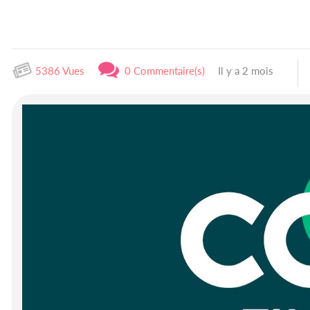
5386 Vues
0 Commentaire(s)
Il y a 2 mois