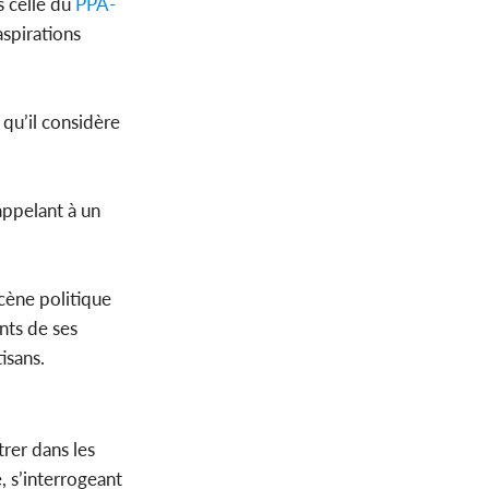
s celle du
PPA-
aspirations
 qu’il considère
appelant à un
scène politique
ents de ses
isans.
trer dans les
, s’interrogeant