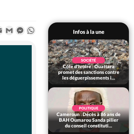
k
tter
Email
Gmail
Messenger
WhatsApp
Infos à la une
POLITIQUE
SOCIÉTÉ
ire : Après le pari
Côte d'Ivoire : Ouattara
 66e anniversaire,
promet des sanctions contre
Bictogo : «...
les déguerpissements i...
POLITIQUE
d'Ivoire : 66e
POLITIQUE
versaire de
Cameroun : Décès à 86 ans de
ance, les Forces de
BAH Oumarou Sanda pilier
fense e...
du conseil constituti...