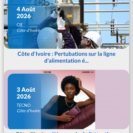
4 Août
2026
CIE
Côte d'Ivoire
Côte d'Ivoire : Pertubations sur la ligne
d'alimentation é...
3 Août
2026
TECNO
Côte d'Ivoire