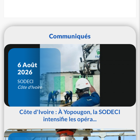
Communiqués
6 Août
2026
SODECI
Côte d'Ivoire
Côte d'Ivoire : À Yopougon, la SODECI
intensifie les opéra...