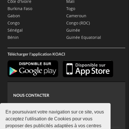
Côte d'Ivoire
Mali
Burkina Faso
Togo
Gabon
Cameroun
Congo
Congo (RDC)
Sénégal
Guinée
Bénin
Guinée Equatorial
Télécharger l'application KOACI
NOUS CONTACTER
contact@koaci.com
koaci@yahoo.fr
En poursuivant votre navigation sur ce site, vous
+225 07 08 85 52 93
acceptez l'utilisation de Cookies pour vous
proposer des publicités adaptées à vos centres