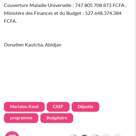
Couverture Maladie Universelle : 747 805 708 873 FCFA ;
Ministère des Finances et du Budget : 527.648.374.384
FCFA.
Donatien Kautcha, Abidjan
Mariatou Koné
CAEF
Députés
programme
Budgétaire
Partager
Facebook
Twitter
Email
Gmail