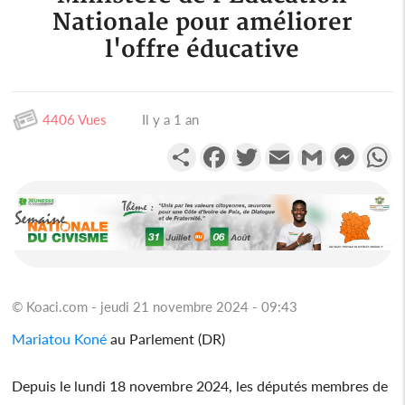
Nationale pour améliorer
l'offre éducative
4406 Vues
Il y a 1 an
Partager
Facebook
Twitter
Email
Gmail
Messen
W
© Koaci.com - jeudi 21 novembre 2024 - 09:43
Mariatou Koné
au Parlement (DR)
Depuis le lundi 18 novembre 2024, les députés membres de