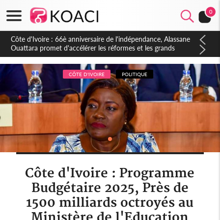
0
Côte d'Ivoire : À Abidjan, Amadou Oury Bah admire le modèle
ivoirien et veut s'en inspirer pour accélérer le développement
de la Guinée
CÔTE D'IVOIRE
POLITIQUE
Côte d'Ivoire : Programme
Budgétaire 2025, Près de
1500 milliards octroyés au
Ministère de l'Education