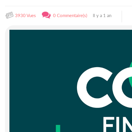
3930 Vues
0 Commentaire(s)
Il y a 1 an