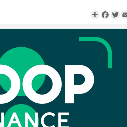
Partager
Faceboo
Twi
Côte d'Ivo
réussi du
Adama 
Côte 
anni
l'Indépend
Dé