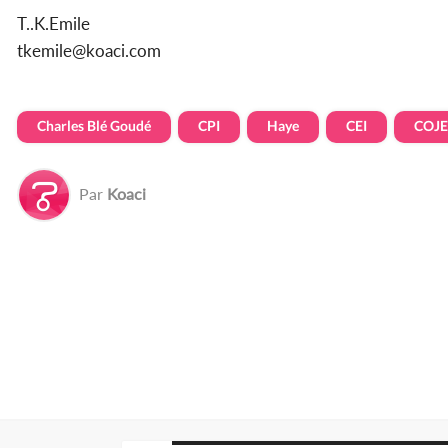
T..K.Emile
tkemile@koaci.com
Charles Blé Goudé
CPI
Haye
CEI
COJ
Par
Koaci