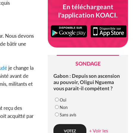
cquis
En téléchargeant
l'application KOACI.
leur. Nous devons
 de bâtir une
SONDAGE
udé
je change la
Gabon : Depuis son ascension
nsisté avant de
au pouvoir, Oligui Nguema
is, militants et
vous parait-il compétent ?
Oui
Non
t reçu des
Sans avis
oit acquitté par
+ Voir les