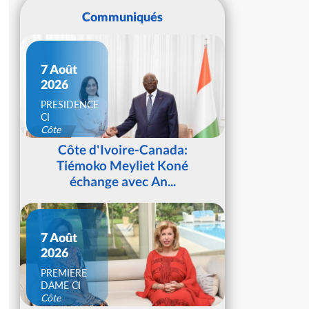
Communiqués
7 Août
2026
PRESIDENCE
CI
Côte
d'Ivoire
Côte d'Ivoire-Canada:
Tiémoko Meyliet Koné
échange avec An...
7 Août
2026
PREMIERE
DAME CI
Côte