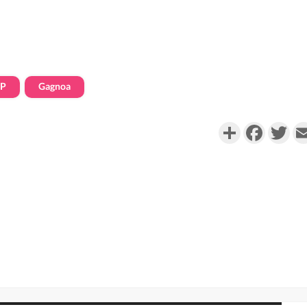
EP
Gagnoa
Partager
Faceboo
Twi