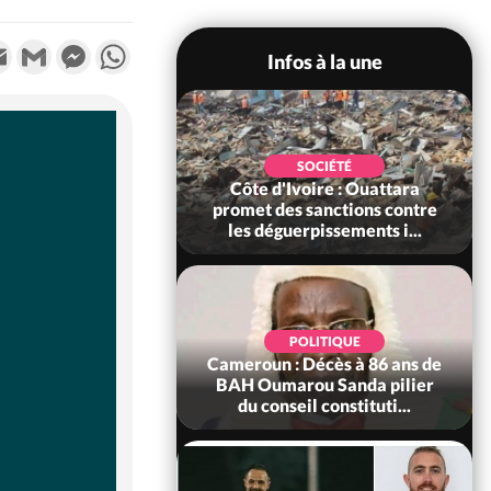
k
tter
Email
Gmail
Messenger
WhatsApp
Infos à la une
POLITIQUE
SOCIÉTÉ
ire : Après le pari
Côte d'Ivoire : Ouattara
 66e anniversaire,
promet des sanctions contre
Bictogo : «...
les déguerpissements i...
POLITIQUE
d'Ivoire : 66e
POLITIQUE
versaire de
Cameroun : Décès à 86 ans de
ance, les Forces de
BAH Oumarou Sanda pilier
fense e...
du conseil constituti...