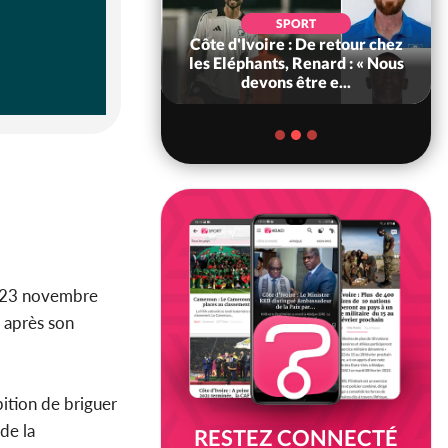
SOCIÉTÉ
SPORT
voire : MIRAH, la
Côte d'Ivoire : De retour chez
des communiqués
les Eléphants, Renard : « Nous
ie entre la MA-M...
devons être e...
 23 novembre
e après son
ition de briguer
de la
RESTEZ CONNECTÉ