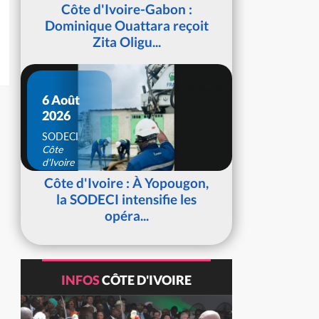
d'Ivoire
Côte d'Ivoire-Gabon :
Dominique Ouattara reçoit
Zita Oligu...
6 Août
2026
SODECI
Côte
d'Ivoire
Côte d'Ivoire : À Yopougon,
la SODECI intensifie les
opéra...
INFOS
CÔTE D'IVOIRE