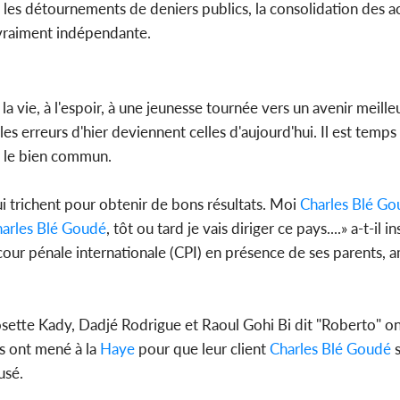
ion, les détournements de deniers publics, la consolidation des a
 vraiment indépendante.
 la vie, à l'espoir, à une jeunesse tournée vers un avenir meil
s erreurs d'hier deviennent celles d'aujourd'hui. Il est temps
ur le bien commun.
ui trichent pour obtenir de bons résultats. Moi
Charles Blé Go
arles Blé Goudé
, tôt ou tard je vais diriger ce pays....» a-t-il i
our pénale internationale (CPI) en présence de ses parents, am
sette Kady, Dadjé Rodrigue et Raoul Gohi Bi dit "Roberto" on
s ont mené à la
Haye
pour que leur client
Charles Blé Goudé
s
usé.