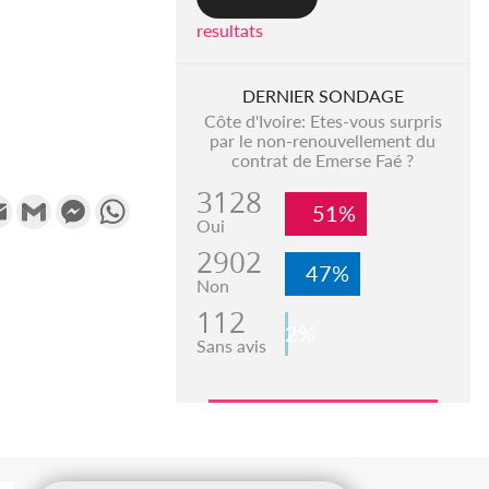
resultats
DERNIER SONDAGE
Côte d'Ivoire: Etes-vous surpris
par le non-renouvellement du
contrat de Emerse Faé ?
3128
k
tter
Email
Gmail
Messenger
WhatsApp
51%
Oui
2902
47%
Non
112
2%
Sans avis