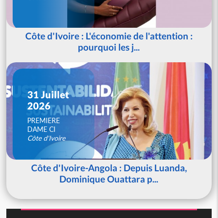
Côte d'Ivoire : L'économie de l'attention :
pourquoi les j...
31 Juillet
2026
PREMIERE
DAME CI
Côte d'Ivoire
Côte d'Ivoire-Angola : Depuis Luanda,
Dominique Ouattara p...