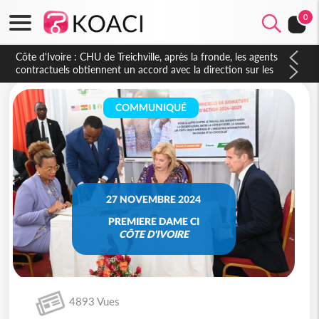
0
Côte d'Ivoire : CHU de Treichville, après la fronde, les agents
contractuels obtiennent un accord avec la direction sur les
arriérés du SMIG 2023
COMMUNIQUÉ
27 NOVEMBRE 2024
PREMIERE DAME CI
CÔTE D'IVOIRE
4893 Vues