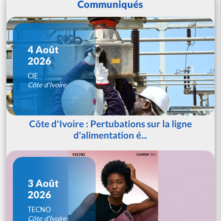
Communiqués
4 Août
2026
CIE
Côte d'Ivoire
Côte d'Ivoire : Pertubations sur la ligne
d'alimentation é...
3 Août
2026
TECNO
Côte d'Ivoire