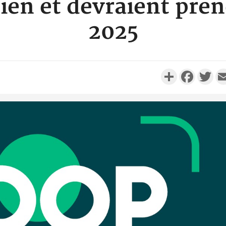
ien et devraient pren
2025
Partager
Faceboo
Twi
Côte d'
résidue
sociétés
Côte d'Iv