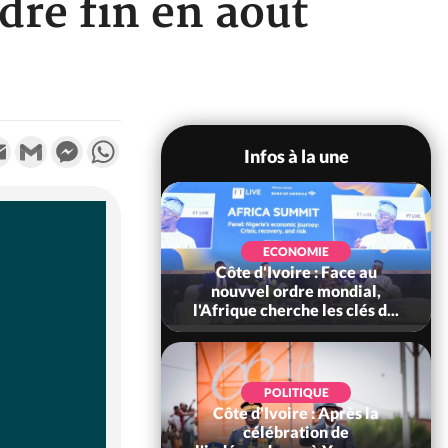
dre fin en août
k
tter
Email
Gmail
Messenger
WhatsApp
Infos à la une
SOCIÉTÉ
Ivoire : Stocks
ECONOMIE
ls de cacao, des
Côte d'Ivoire : Face au
 coopératives et
nouvvel ordre mondial,
ach...
l'Afrique cherche les clés d...
POLITIQUE
Côte d'Ivoire : Après la
POLITIQUE
oire : Diplomatie,
célébration de