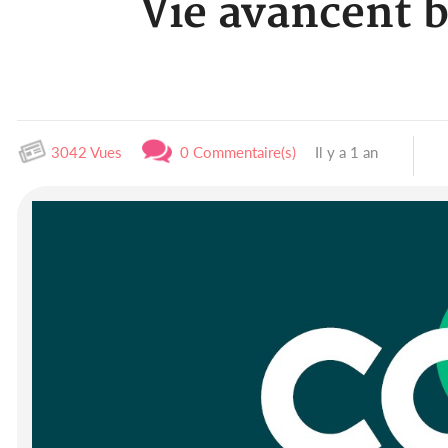
Vie avancent b
3042 Vues
0 Commentaire(s)
Il y a 1 an