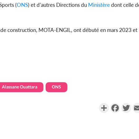
Sports (
ONS
) et d’autres Directions du
Ministère
dont celle d
se de construction, MOTA-ENGIL, ont débuté en mars 2023 et 
Alassane Ouattara
ONS
Partager
Faceboo
Twi