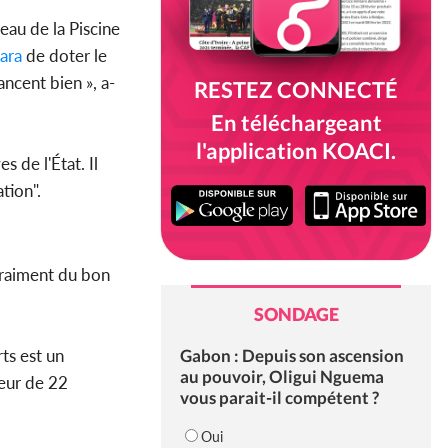
eau de la Piscine
ara
de doter le
ncent bien », a-
RESTEZ CONNECTÉ
En téléchargeant
l'application KOACI.
s de l'État. Il
ation".
vraiment du bon
SONDAGE
Gabon : Depuis son ascension
ts est un
au pouvoir, Oligui Nguema
eur de 22
vous parait-il compétent ?
Oui