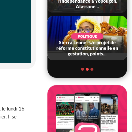
 consolide ses
l'indépendance à Yopougon,
ts avec New Del...
Alassane...
SOCIÉTÉ
POLITIQUE
voire : Concours
Sierra Leone : Un projet de
6, les résultats
réforme constitutionnelle en
bilité (1er tou...
gestation, points...
 le lundi 16
ier. Il se