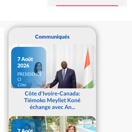
Communiqués
7 Août
2026
PRESIDENCE
CI
Côte
d'Ivoire
Côte d'Ivoire-Canada:
Tiémoko Meyliet Koné
échange avec An...
7 Août