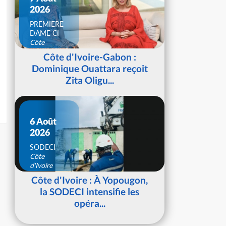
2026
PREMIERE
DAME CI
Côte
d'Ivoire
Côte d'Ivoire-Gabon :
Dominique Ouattara reçoit
Zita Oligu...
6 Août
2026
SODECI
Côte
d'Ivoire
Côte d'Ivoire : À Yopougon,
la SODECI intensifie les
opéra...