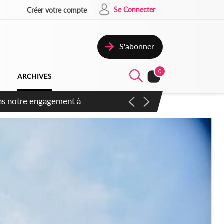
Se Connecter
Créer votre compte
S'abonner
0
ARCHIVES
 des amendements, un exclu