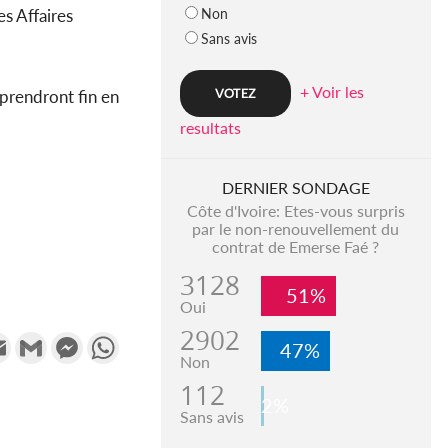
Non
es Affaires
Sans avis
+ Voir les
prendront fin en
resultats
DERNIER SONDAGE
Côte d'Ivoire: Etes-vous surpris
par le non-renouvellement du
contrat de Emerse Faé ?
3128
51%
Oui
2902
k
tter
Email
Gmail
Messenger
WhatsApp
47%
Non
112
2%
Sans avis