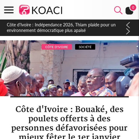
0
Côte d'Ivoire : Concours INFAS 2026, les convocations
seront disponibles à compter du samedi
CÔTE D'IVOIRE
SOCIÉTÉ
Côte d'Ivoire : Bouaké, des
poulets offerts à des
personnes défavorisées pour
mieux fêter le 1er janvier