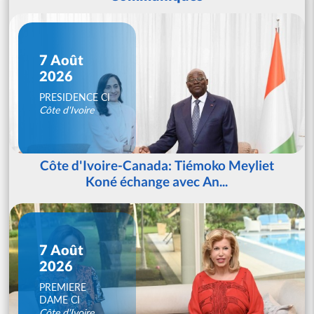
7 Août
2026
PRESIDENCE CI
Côte d'Ivoire
Côte d'Ivoire-Canada: Tiémoko Meyliet
Koné échange avec An...
7 Août
2026
PREMIERE
DAME CI
Côte d'Ivoire