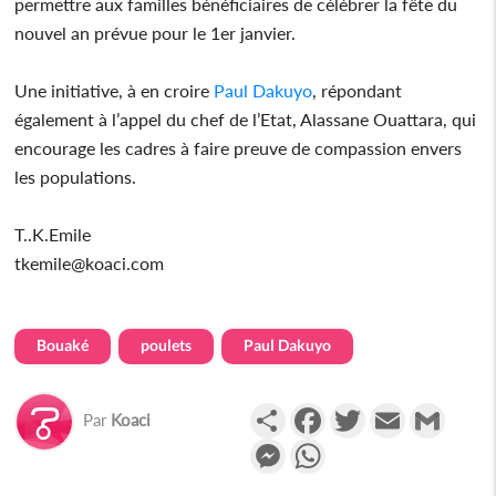
permettre aux familles bénéficiaires de célébrer la fête du
nouvel an prévue pour le 1er janvier.
Une initiative, à en croire
Paul Dakuyo
, répondant
également à l’appel du chef de l’Etat, Alassane Ouattara, qui
encourage les cadres à faire preuve de compassion envers
les populations.
T..K.Emile
tkemile@koaci.com
Bouaké
poulets
Paul Dakuyo
Partager
Facebook
Twitter
Email
Gmail
Par
Koaci
Messenger
WhatsApp