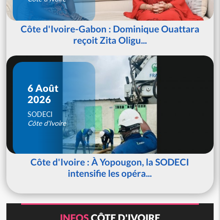
Côte d'Ivoire-Gabon : Dominique Ouattara
reçoit Zita Oligu...
6 Août
2026
SODECI
Côte d'Ivoire
Côte d'Ivoire : À Yopougon, la SODECI
intensifie les opéra...
INFOS
CÔTE D'IVOIRE