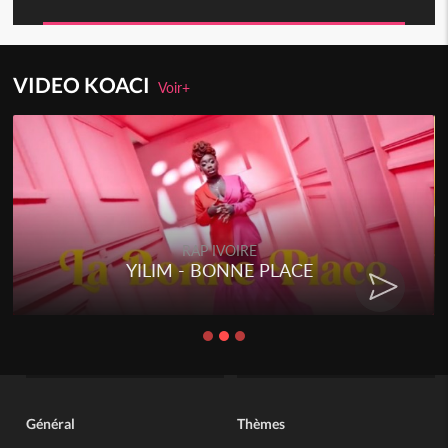
VIDEO KOACI
Voir+
RAP IVOIRE
YILIM - BONNE PLACE
Général
Thèmes