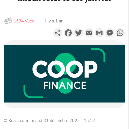
1534 Vues
Il y a 1 an
Partager
Facebook
Twitter
Email
Gmail
Messen
W
© Koaci.com - mardi 31 décembre 2025 - 15:27