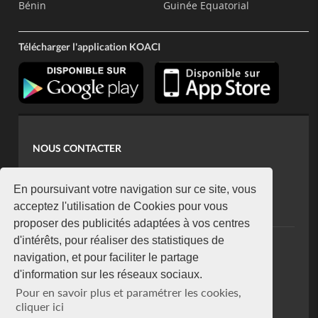
Bénin
Guinée Equatorial
Télécharger l'application KOACI
NOUS CONTACTER
contact@koaci.com
koaci@yahoo.fr
En poursuivant votre navigation sur ce site, vous
+225 07 08 85 52 93
acceptez l'utilisation de Cookies pour vous
proposer des publicités adaptées à vos centres
d'intérêts, pour réaliser des statistiques de
NEWSLETTER
navigation, et pour faciliter le partage
Restez connecté via notre newsletter
d'information sur les réseaux sociaux.
S'abonner
Pour en savoir plus et paramétrer les cookies,
Se désabonner
cliquer ici