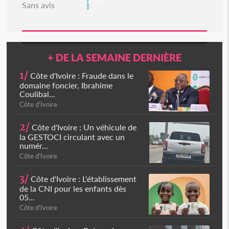
Sans avis
+ DE LA SEMAINE DERNIÈRE
1/
Côte d'Ivoire : Fraude dans le
domaine foncier, Ibrahime
Coulibal...
Côte d'Ivoire
2/
Côte d'Ivoire : Un véhicule de
la GESTOCI circulant avec un
numér...
Côte d'Ivoire
3/
Côte d'Ivoire : L'établissement
de la CNI pour les enfants dès
05...
Côte d'Ivoire