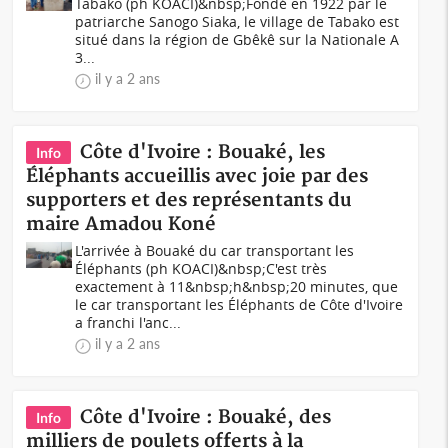
Tabako (ph KOACI)&nbsp;Fondé en 1922 par le
patriarche Sanogo Siaka, le village de Tabako est
situé dans la région de Gbêkê sur la Nationale A
3...
il y a 2 ans
Côte d'Ivoire : Bouaké, les
Info
Éléphants accueillis avec joie par des
supporters et des représentants du
maire Amadou Koné
L'arrivée à Bouaké du car transportant les
Éléphants (ph KOACI)&nbsp;C'est très
exactement à 11&nbsp;h&nbsp;20 minutes, que
le car transportant les Éléphants de Côte d'Ivoire
a franchi l'anc...
il y a 2 ans
Côte d'Ivoire : Bouaké, des
Info
milliers de poulets offerts à la