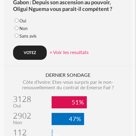
Gabon : Depuis son ascension au pouvoir,
Oligui Nguema vous parait-il compétent ?
Oui
Non
Sans avis
+ Voir les resultats
DERNIER SONDAGE
Côte d'Ivoire: Etes-vous surpris par le non-
renouvellement du contrat de Emerse Faé ?
3128
51%
Oui
2902
47%
Non
112
2%