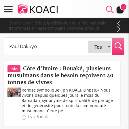
0
Côte d'Ivoire : Séileu, la célébration de la fête nationale
transformée en vaste campagne contre les produits
dépigmentants dangereux
Côte d'Ivoire : Bouaké, plusieurs
Info
musulmans dans le besoin reçoivent 40
tonnes de vivres
Remise symbolique (.ph KOACI.)&nbsp;« Nous
vivons depuis quelques jours le mois du
Ramadan, synonyme de spiritualité, de partage
et de générosité pour toute la communauté
musulmane. Cette pé...
il y a 5 mois