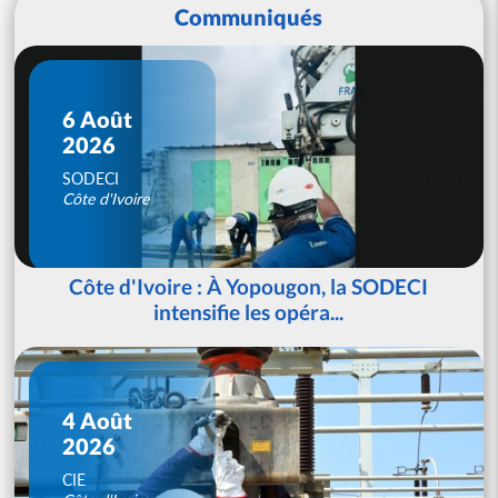
Communiqués
6 Août
2026
SODECI
Côte d'Ivoire
Côte d'Ivoire : À Yopougon, la SODECI
intensifie les opéra...
4 Août
2026
CIE