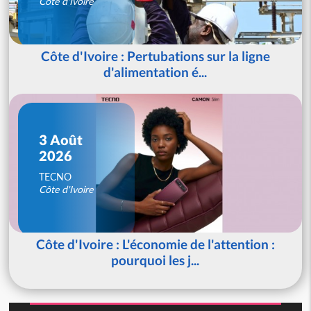
Côte d'Ivoire
Côte d'Ivoire : Pertubations sur la ligne
d'alimentation é...
3 Août
2026
TECNO
Côte d'Ivoire
Côte d'Ivoire : L'économie de l'attention :
pourquoi les j...