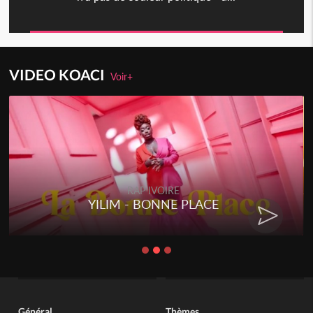
VIDEO KOACI
Voir+
RAP IVOIRE
YILIM - BONNE PLACE
Général
Thèmes