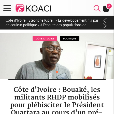
0
Mali : Les FAMa accueillent 254 anciens combattants issus de
groupes armés
CÔTE D'IVOIRE
POLITIQUE
Côte d'Ivoire : Bouaké, les
militants RHDP mobilisés
pour plébisciter le Président
Ouattara au cours d'un pré-