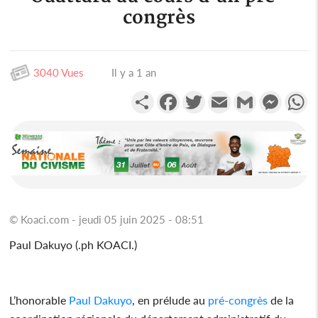
congrès
3040 Vues
Il y a 1 an
Partager
Facebook
Twitter
Email
Gmail
Messen
W
© Koaci.com - jeudi 05 juin 2025 - 08:51
Paul Dakuyo (.ph KOACI.)
L’honorable
Paul Dakuyo
, en prélude au
pré-congrès
de la