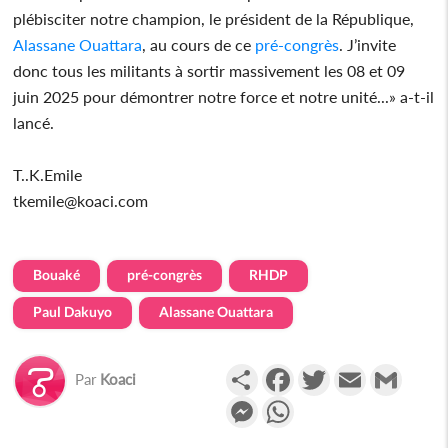
plébisciter notre champion, le président de la République,
Alassane Ouattara
, au cours de ce
pré-congrès
. J’invite
donc tous les militants à sortir massivement les 08 et 09
juin 2025 pour démontrer notre force et notre unité...» a-t-il
lancé.
T..K.Emile
tkemile@koaci.com
Bouaké
pré-congrès
RHDP
Paul Dakuyo
Alassane Ouattara
Partager
Facebook
Twitter
Email
Gmail
Par
Koaci
Messenger
WhatsApp