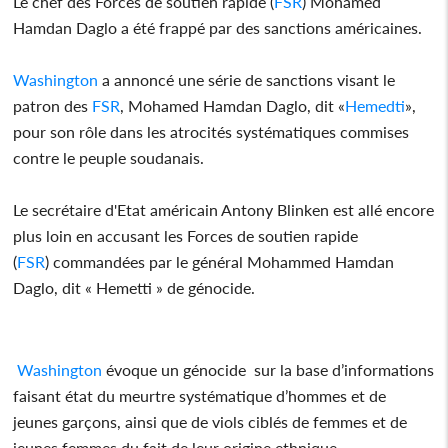
Le chef des Forces de soutien rapide (
FSR
) Mohamed
Hamdan Daglo a été frappé par des sanctions américaines.
Washington
a annoncé une série de sanctions visant le
patron des
FSR
, Mohamed Hamdan Daglo, dit «
Hemedti
»,
pour son rôle dans les atrocités systématiques commises
contre le peuple soudanais.
Le secrétaire d'Etat américain Antony Blinken est allé encore
plus loin en accusant les Forces de soutien rapide
(
FSR
) commandées par le général Mohammed Hamdan
Daglo, dit « Hemetti » de génocide.
Washington
évoque un génocide sur la base d’informations
faisant état du meurtre systématique d’hommes et de
jeunes garçons, ainsi que de viols ciblés de femmes et de
jeunes femmes du fait de leur origine ethnique