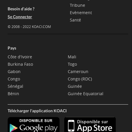
Tribune
Besoin d'aide ?
Evènement
Se Connecter
Santé
© 2008 - 2022 KOACI.COM
Pays
Côte d'Ivoire
Mali
Burkina Faso
Togo
Gabon
Cameroun
Congo
Congo (RDC)
Sénégal
Guinée
Bénin
Guinée Equatorial
Télécharger l'application KOACI