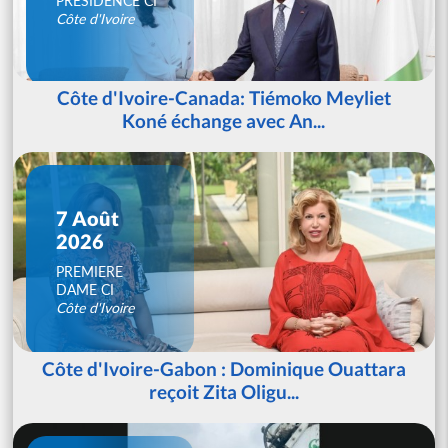
PRESIDENCE CI
Côte d'Ivoire
Côte d'Ivoire-Canada: Tiémoko Meyliet
Koné échange avec An...
7 Août
2026
PREMIERE
DAME CI
Côte d'Ivoire
Côte d'Ivoire-Gabon : Dominique Ouattara
reçoit Zita Oligu...