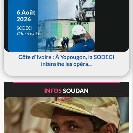
6 Août
2026
SODECI
Côte d'Ivoire
Côte d'Ivoire : À Yopougon, la SODECI
intensifie les opéra...
INFOS
SOUDAN