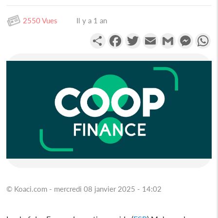
2550 Vues
Il y a 1 an
Partager
Facebook
Twitter
Email
Gmail
Messen
W
© Koaci.com - mercredi 08 janvier 2025 - 14:02