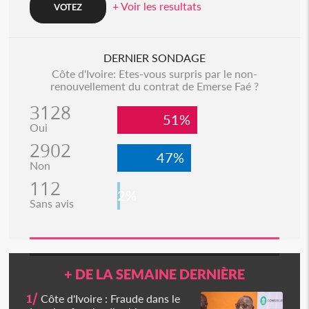
+ Voir les resultats
DERNIER SONDAGE
Côte d'Ivoire: Etes-vous surpris par le non-
renouvellement du contrat de Emerse Faé ?
3128
51%
Oui
2902
47%
Non
112
2%
Sans avis
+ DE LA SEMAINE DERNIÈRE
1/
Côte d'Ivoire : Fraude dans le