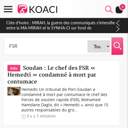
0
Côte d'Ivoire : MIRAH, la guerre des communiqués s'intensifie
entre la MA-MIRAH et le SYNHA-CI sur fond de
gouvernance et le projet de précompte sur les salaires des
agents
Soudan : Le chef des FSR «
Info
Hemedti » condamné à mort par
contumace
Hemedti Un tribunal de Port-Soudan a
condamné à mort par contumace le chef des
Forces de soutien rapide (FSR), Mohamed
Hamdane Daglo, dit « Hemedti », ainsi que 15
autres responsables du gro...
il y a 3 semaines