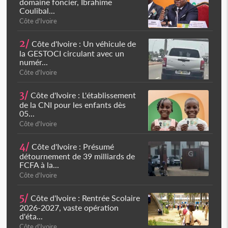
domaine foncier, Ibrahime
Coulibal...
Côte d'Ivoire
2/
Côte d'Ivoire : Un véhicule de
la GESTOCI circulant avec un
numér...
Côte d'Ivoire
3/
Côte d'Ivoire : L'établissement
de la CNI pour les enfants dès
05...
Côte d'Ivoire
4/
Côte d'Ivoire : Présumé
détournement de 39 milliards de
FCFA à la...
Côte d'Ivoire
5/
Côte d'Ivoire : Rentrée Scolaire
2026-2027, vaste opération
d'éta...
Côte d'Ivoire