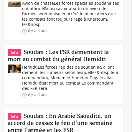
Avion de chasseLes forces spéciales soudanaises
ont affirmé&nbsp;avoir abattu un avion de
l'armée soudanaise et arrêté le pilote.Alors que
les combats font toujours rage à Khartoum,
les&nbsp...
il y a 3 ans
Soudan : Les FSR démentent la
Info
mort au combat du général Hemidti
HemidtiLes forces rapides de soutien (FSR) ont
démenti les rumeurs selon lesquelles&nbsp;leur
commandant, Mohamed Hamdan Dagalo alias
Hemidti était mort au combat.Le commandant
des FSR sera...
il y a 3 ans
Soudan : En Arabie Saoudite, un
Info
accord de cessez le feu d'une semaine
entre l'armée et les FSR