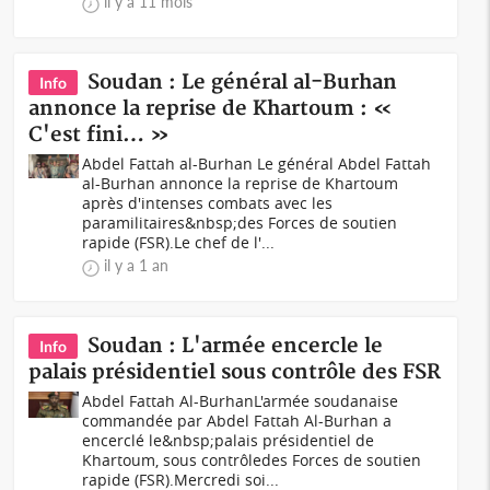
il y a 11 mois
Soudan : Le général al-Burhan
Info
annonce la reprise de Khartoum : «
C'est fini… »
Abdel Fattah al-Burhan Le général Abdel Fattah
al-Burhan annonce la reprise de Khartoum
après d'intenses combats avec les
paramilitaires&nbsp;des Forces de soutien
rapide (FSR).Le chef de l'...
il y a 1 an
Soudan : L'armée encercle le
Info
palais présidentiel sous contrôle des FSR
Abdel Fattah Al-BurhanL'armée soudanaise
commandée par Abdel Fattah Al-Burhan a
encerclé le&nbsp;palais présidentiel de
Khartoum, sous contrôledes Forces de soutien
rapide (FSR).Mercredi soi...