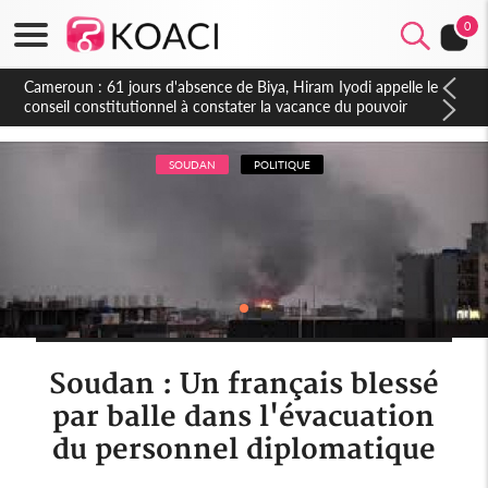
0
Côte d'Ivoire : Fin de la pagaille au PDCI-RDA, Lessiehi bannit
les mouvements sauvages
SOUDAN
POLITIQUE
Soudan : Un français blessé
par balle dans l'évacuation
du personnel diplomatique