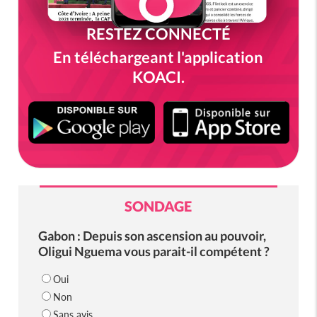
RESTEZ CONNECTÉ
En téléchargeant l'application
KOACI.
SONDAGE
Gabon : Depuis son ascension au pouvoir,
Oligui Nguema vous parait-il compétent ?
Oui
Non
Sans avis