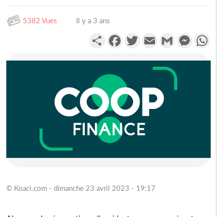
5382 Vues
Il y a 3 ans
Partager
Facebook
Twitter
Email
Gmail
Messen
W
© Koaci.com - dimanche 23 avril 2023 - 19:17