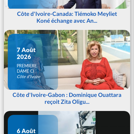
Côte d'Ivoire-Canada: Tiémoko Meyliet
Koné échange avec An...
7 Août
2026
PREMIERE
DAME CI
Côte d'Ivoire
Côte d'Ivoire-Gabon : Dominique Ouattara
reçoit Zita Oligu...
6 Août