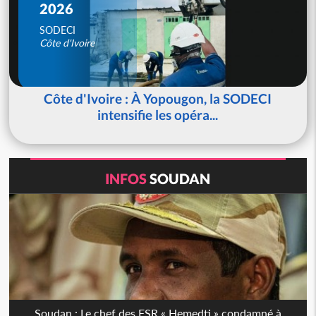
2026
SODECI
Côte d'Ivoire
Côte d'Ivoire : À Yopougon, la SODECI
intensifie les opéra...
INFOS
SOUDAN
Soudan : Le chef des FSR « Hemedti » condamné à