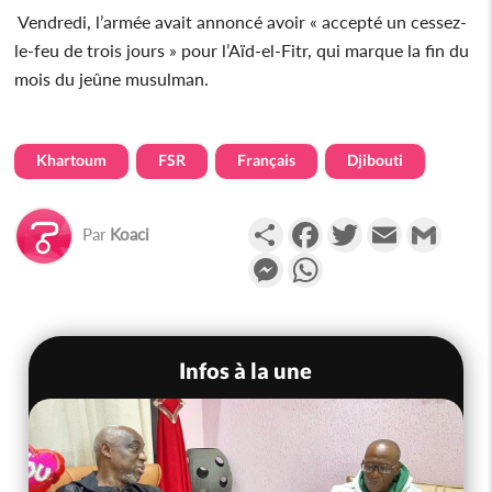
Vendredi, l’armée avait annoncé avoir « accepté un cessez-
le-feu de trois jours » pour l’Aïd-el-Fitr, qui marque la fin du
mois du jeûne musulman.
Khartoum
FSR
Français
Djibouti
Partager
Facebook
Twitter
Email
Gmail
Par
Koaci
Messenger
WhatsApp
Infos à la une