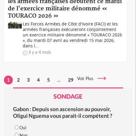
les armées françaises débutent ce mardi
de l'exercice militaire dénommé «
TOURACO 2026 »
Les Forces Armées de Côte d'Ivoire (FACI) et les
armées françaises exécuteront conjointement
un exercice militaire dénommé « TOURACO 2026
», du mardi 07 avril au vendredi 15 mai 2026,
dans l...
il y a 4 mois
Voir Plus
1
2
3
4
5
...
29
SONDAGE
Gabon : Depuis son ascension au pouvoir,
Oligui Nguema vous parait-il compétent ?
Oui
Non