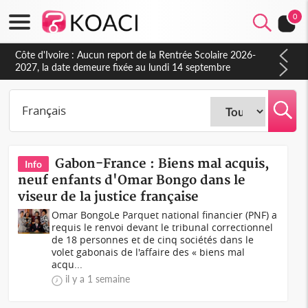
0
Côte d'Ivoire : Indépendance à Blahou, le sous-préfet : « La
fête nous invite à mesurer le chemin parcouru et à renouveler
notre engagement collectif en faveur du développement »
Gabon-France : Biens mal acquis,
Info
neuf enfants d'Omar Bongo dans le
viseur de la justice française
Omar BongoLe Parquet national financier (PNF) a
requis le renvoi devant le tribunal correctionnel
de 18 personnes et de cinq sociétés dans le
volet gabonais de l'affaire des « biens mal
acqu...
il y a 1 semaine