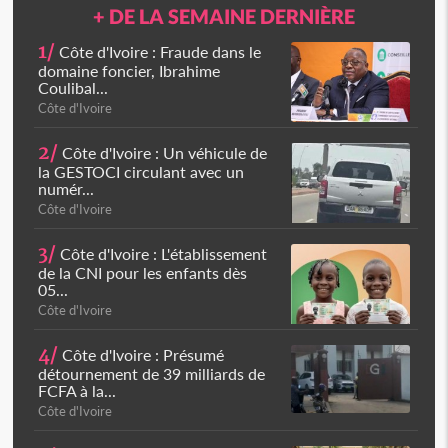
+ DE LA SEMAINE DERNIÈRE
1/
Côte d'Ivoire : Fraude dans le
domaine foncier, Ibrahime
Coulibal...
Côte d'Ivoire
2/
Côte d'Ivoire : Un véhicule de
la GESTOCI circulant avec un
numér...
Côte d'Ivoire
3/
Côte d'Ivoire : L'établissement
de la CNI pour les enfants dès
05...
Côte d'Ivoire
4/
Côte d'Ivoire : Présumé
détournement de 39 milliards de
FCFA à la...
Côte d'Ivoire