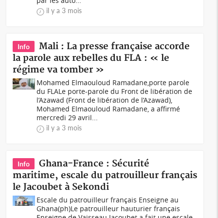
par les auto...
il y a 3 mois
Mali : La presse française accorde
Info
la parole aux rebelles du FLA : « le
régime va tomber »
Mohamed Elmaouloud Ramadane,porte parole
du FLALe porte-parole du Front de libération de
l’Azawad (Front de libération de l’Azawad),
Mohamed Elmaouloud Ramadane, a affirmé
mercredi 29 avril...
il y a 3 mois
Ghana-France : Sécurité
Info
maritime, escale du patrouilleur français
le Jacoubet à Sekondi
Escale du patrouilleur français Enseigne au
Ghana(ph)Le patrouilleur hauturier français
Enseigne de Vaisseau Jacoubet a fait une escale