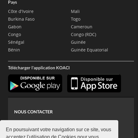
Pays
Côte d'Ivoire
Mali
Burkina Faso
Togo
Gabon
Cameroun
Congo
Congo (RDC)
Sénégal
Guinée
Bénin
Guinée Equatorial
Télécharger l'application KOACI
NOUS CONTACTER
contact@koaci.com
koaci@yahoo.fr
En poursuivant votre navigation sur ce site, vous
acceptez l'utilisation de Cookies pour vous