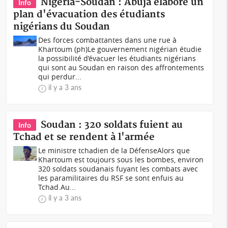
Nigeria-Soudan : Abuja élabore un
Info
plan d'évacuation des étudiants
nigérians du Soudan
Des forces combattantes dans une rue à
Khartoum (ph)Le gouvernement nigérian étudie
la possibilité d’évacuer les étudiants nigérians
qui sont au Soudan en raison des affrontements
qui perdur...
il y a 3 ans
Soudan : 320 soldats fuient au
Info
Tchad et se rendent à l'armée
Le ministre tchadien de la DéfenseAlors que
Khartoum est toujours sous les bombes, environ
320 soldats soudanais fuyant les combats avec
les paramilitaires du RSF se sont enfuis au
Tchad.Au...
il y a 3 ans