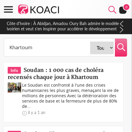
0
Côte d'Ivoire : À Abidjan, Amadou Oury Bah admire le modèle
ivoirien et veut s'en inspirer pour accélérer le développement
de la Guinée
Soudan : 1 000 cas de choléra
Info
recensés chaque jour à Khartoum
Le Soudan est confronté à l'une des crises
humanitaires les plus graves, menaçant la vie de
millions de personnes.Avec la détérioration des
services de base et la fermeture de plus de 80%
de...
il y a 1 an