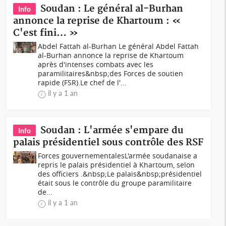
Soudan : Le général al-Burhan
Info
annonce la reprise de Khartoum : «
C'est fini… »
Abdel Fattah al-Burhan Le général Abdel Fattah
al-Burhan annonce la reprise de Khartoum
après d'intenses combats avec les
paramilitaires&nbsp;des Forces de soutien
rapide (FSR).Le chef de l'...
il y a 1 an
Soudan : L'armée s'empare du
Info
palais présidentiel sous contrôle des RSF
Forces gouvernementalesL'armée soudanaise a
repris le palais présidentiel à Khartoum, selon
des officiers .&nbsp;Le palais&nbsp;présidentiel
était sous le contrôle du groupe paramilitaire
de...
il y a 1 an