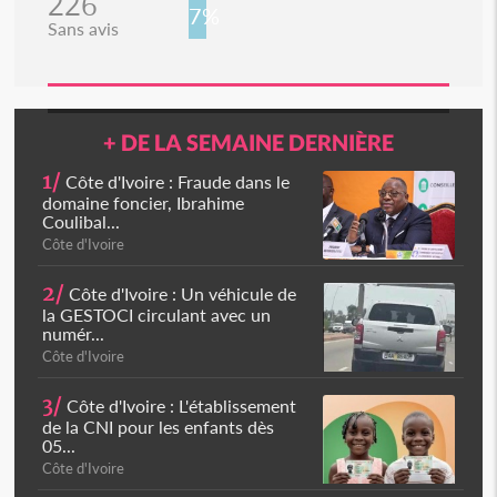
226
7%
Sans avis
+ DE LA SEMAINE DERNIÈRE
1/
Côte d'Ivoire : Fraude dans le
domaine foncier, Ibrahime
Coulibal...
Côte d'Ivoire
2/
Côte d'Ivoire : Un véhicule de
la GESTOCI circulant avec un
numér...
Côte d'Ivoire
3/
Côte d'Ivoire : L'établissement
de la CNI pour les enfants dès
05...
Côte d'Ivoire