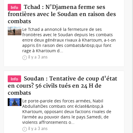
Tchad : N'Djamena ferme ses
Info
frontières avec le Soudan en raison des
combats
Le Tchad a annoncé la fermeture de ses
frontières avec le Soudan depuis les combats
entre deux généraux rivaux à Khartoum, a-t-on
appris.En raison des combats&nbsp;qui font
rage à Khartoum d...
il y a 3 ans
Soudan : Tentative de coup d'état
Info
en cours? 56 civils tués en 24 H de
combats
Le porte-parole des forces armées, Nabil
AbdullahDes combats ont éclaté&nbsp;à
Khartoum, opposant deux factions rivales de
l'armée au pouvoir dans le pays.Samedi, de
violents affrontements o...
il y a 3 ans