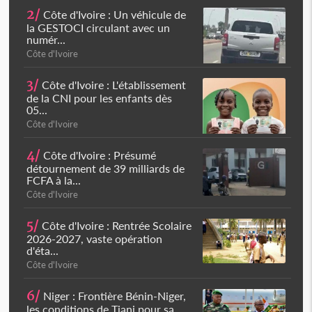
2/
Côte d'Ivoire : Un véhicule de
la GESTOCI circulant avec un
numér...
Côte d'Ivoire
3/
Côte d'Ivoire : L'établissement
de la CNI pour les enfants dès
05...
Côte d'Ivoire
4/
Côte d'Ivoire : Présumé
détournement de 39 milliards de
FCFA à la...
Côte d'Ivoire
5/
Côte d'Ivoire : Rentrée Scolaire
2026-2027, vaste opération
d'éta...
Côte d'Ivoire
6/
Niger : Frontière Bénin-Niger,
les conditions de Tiani pour sa