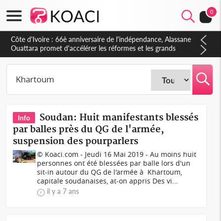
0
Côte d'Ivoire : 66è anniversaire de l'indépendance, Alassane
Ouattara promet d'accélérer les réformes et les grands
investissements pour une nation plus forte et plus prospère
Soudan: Huit manifestants blessés
Info
par balles près du QG de l'armée,
suspension des pourparlers
© Koaci.com - Jeudi 16 Mai 2019 - Au moins huit
personnes ont été blessées par balle lors d'un
sit-in autour du QG de l'armée à Khartoum,
capitale soudanaises, at-on appris Des vi...
il y a 7 ans