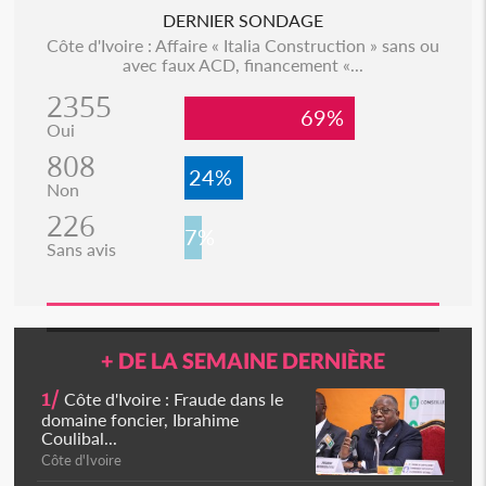
DERNIER SONDAGE
Côte d'Ivoire : Affaire « Italia Construction » sans ou
avec faux ACD, financement «...
2355
69%
Oui
808
24%
Non
226
7%
Sans avis
+ DE LA SEMAINE DERNIÈRE
1/
Côte d'Ivoire : Fraude dans le
domaine foncier, Ibrahime
Coulibal...
Côte d'Ivoire