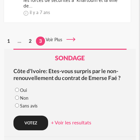
les forces de sécurités à Khartoum et la ville
de...
il y a 7 ans
Voir Plus
1
...
2
3
SONDAGE
Côte d'Ivoire: Etes-vous surpris par le non-
renouvellement du contrat de Emerse Faé ?
Oui
Non
Sans avis
+ Voir les resultats